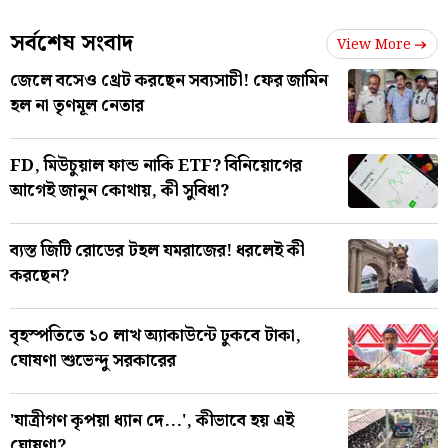
সর্বশেষ সংবাদ
View More
জেলে বসেও থ্রেট করছেন সব্যসাচী! ফের জামিন
হল না তৃণমূল নেতার
FD, মিউচুয়াল ফান্ড নাকি ETF? বিনিয়োগের
আগেই জানুন কোথায়, কী সুবিধা?
ব্যস্ত জিটি রোডের টহল যমরাজের! ধরলেই কী
করছেন?
বৃহস্পতিতে ১০ লাখ অ্যাকাউন্টে ঢুকবে টাকা,
ঘোষণা শুভেন্দু সরকারের
'যাত্রীগণ কৃপয়া ধ্যান দে...', কীভাবে হয় এই
ঘোষণা?