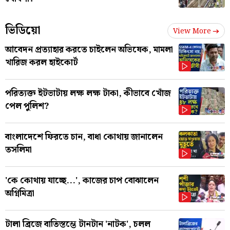
ভিডিয়ো
View More
আবেদন প্রত্যাহার করতে চাইলেন অভিষেক, মামলা
খারিজ করল হাইকোর্ট
পরিত্যক্ত ইটভাটায় লক্ষ লক্ষ টাকা, কীভাবে খোঁজ
পেল পুলিশ?
বাংলাদেশে ফিরতে চান, বাধা কোথায় জানালেন
তসলিমা
'কে কোথায় যাচ্ছে...', কাজের চাপ বোঝালেন
অগ্নিমিত্রা
টালা ব্রিজে বাতিস্তম্ভে টানটান 'নাটক', চলল