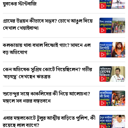
যুবকের স্টান্টবাজি
গ্রামের উন্নয়ন কীভাবে সম্ভব? চোখে আঙুল দিয়ে
দেখাল খেয়াইবান্দা
কলকাতায় থাবা বসাল বিষ্ণোই গ্যাং? সামনে এল
বড় অভিযোগ
কেন অভিষেক সুপ্রিম কোর্টে গিয়েছিলেন? গভীর
'ষড়যন্ত্র' দেখছেন ঋতব্রত
শুভেন্দুর সঙ্গে কাকলিদের কী নিয়ে আলোচনা?
মঙ্গলে সব নজর বঙ্গভবনে
এবার মঙ্গলকোটে টুলুর আত্মীয় বাড়িতে পুলিশ, কী
রয়েছে লাল ব্যাগে?