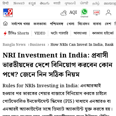
हिन्दी 
News9
ಕನ್ನಡ
తెలుగు
मराठी
ગુજરાતી
ਪੰਜਾਬੀ
தமிழ்
മലയാള
AQI
সর্বশেষ খবর
কলকাতা
পশ্চিমবঙ্গ
খেলা
বিনোদন
ব্যবসা
দেশ
ব
টিভি৯ Shorts
VIDEO
ফটো গ্যালারি
আবহাওয়া
কলকাতা হাইকোর্ট
Bangla News
Business
How NRIs Can Invest In India, Bankin
NRI Investment in India: প্রবাসী
ভারতীয়দের দেশে বিনিয়োগ করবেন কোন
পথে? জেনে নিন সঠিক নিয়ম
Rules for NRIs Investing in India: এনআরআই
হওয়ার পর ভারতের শেয়ার বাজারে বিনিয়োগ করতে চাইলে
পোর্টফোলিও ইনভেস্টমেন্ট স্কিমের (PIS) মাধ্যমে এনআরও বা
এনআরই অ্যাকাউন্টের সঙ্গে ডিম্যাট অ্যাকাউন্ট যুক্ত করতে হয়।