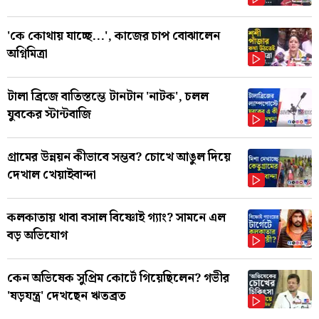
'কে কোথায় যাচ্ছে...', কাজের চাপ বোঝালেন
অগ্নিমিত্রা
টালা ব্রিজে বাতিস্তম্ভে টানটান 'নাটক', চলল
যুবকের স্টান্টবাজি
গ্রামের উন্নয়ন কীভাবে সম্ভব? চোখে আঙুল দিয়ে
দেখাল খেয়াইবান্দা
কলকাতায় থাবা বসাল বিষ্ণোই গ্যাং? সামনে এল
বড় অভিযোগ
কেন অভিষেক সুপ্রিম কোর্টে গিয়েছিলেন? গভীর
'ষড়যন্ত্র' দেখছেন ঋতব্রত