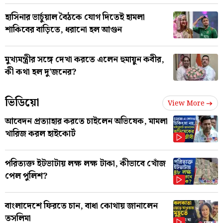
হাসিনার ভার্চুয়াল বৈঠকে যোগ দিতেই হামলা
শাকিবের বাড়িতে, ধরানো হল আগুন
মুখ্যমন্ত্রীর সঙ্গে দেখা করতে এলেন হুমায়ুন কবীর,
কী কথা হল দু'জনের?
ভিডিয়ো
View More
আবেদন প্রত্যাহার করতে চাইলেন অভিষেক, মামলা
খারিজ করল হাইকোর্ট
পরিত্যক্ত ইটভাটায় লক্ষ লক্ষ টাকা, কীভাবে খোঁজ
পেল পুলিশ?
বাংলাদেশে ফিরতে চান, বাধা কোথায় জানালেন
তসলিমা