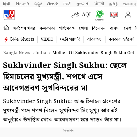
हिन्दी 
News9
ಕನ್ನಡ
తెలుగు
मराठी
ગુજરાતી
ਪੰਜਾਬੀ
தமிழ்
മലയാള
AQI
সর্বশেষ খবর
কলকাতা
পশ্চিমবঙ্গ
খেলা
বিনোদন
ব্যবসা
দেশ
ব
টিভি৯ Shorts
VIDEO
ফটো গ্যালারি
আবহাওয়া
কলকাতা হাইকোর্ট
Bangla News
India
Mother Of Sukhvinder Singh Sukhu Gets
Sukhvinder Singh Sukhu: ছেলে
হিমাচলের মুখ্যমন্ত্রী, শপথে এসে
আবেগপ্রবণ সুখবিন্দরের মা
Sukhvinder Singh Sukhu: আজ হিমাচল প্রদেশের
মুখ্যমন্ত্রী পদে শপথ নিলেন সুখবিন্দর সিং সুখু। আর এই
অনুষ্ঠানে উপস্থিত থেকে আবেগপ্রবণ হয়ে পড়েন তাঁর মা।