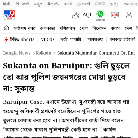
हिन्दी 
News9
ಕನ್ನಡ
తెలుగు
मराठी
ગુજરાતી
ਪੰਜਾਬੀ
தமிழ்
മലയാള
AQI
সর্বশেষ খবর
কলকাতা
পশ্চিমবঙ্গ
খেলা
বিনোদন
ব্যবসা
দেশ
ব
টিভি৯ Shorts
VIDEO
ফটো গ্যালারি
আবহাওয়া
কলকাতা হাইকোর্ট
Bangla News
Kolkata
Sukanta Majumdar Comment On Encou
Sukanta on Baruipur: গুলি ছুড়লে
তো আর পুলিশ জয়নগরের মোয়া ছুড়বে
না: সুকান্ত
Baruipur Case: এখানে উল্লেখ্য, মুখ্যমন্ত্রী হয়ে আসার পর
শুভেন্দু অধিকারী প্রথমেই বলেছিলেন পুলিশের গায়ে হাত
তুললে রেয়াত করা হবে না। অপরাধীদের বার্তা দিয়ে বলেন,
"আমার থেকে খারাপ পুলিশমন্ত্রী কেউ হবে না।" কার্যত