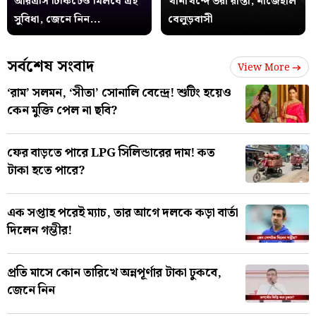
আরএসি টিকিটেও মিলবে এই
খানাখন্দে ভরা রাস্তা, নাজেহাল
সুবিধা, জেনে নিন...
বেলুড়বাসী
সর্বশেষ সংবাদ
View More
‘রাম’ সলমন, ‘সীতা’ সোনালি বেন্দ্রে! শুটিং হয়েও
কেন মুক্তি পেল না ছবি?
ফের বাড়তে পারে LPG সিলিন্ডারের দাম! কত
টাকা হতে পারে?
এক সপ্তাহ পরেই ম্যাচ, তার আগে দলকে কড়া বার্তা
দিলেন গম্ভীর!
প্রতি মাসে কোন তারিখে অন্নপূর্ণার টাকা ঢুকবে,
জেনে নিন