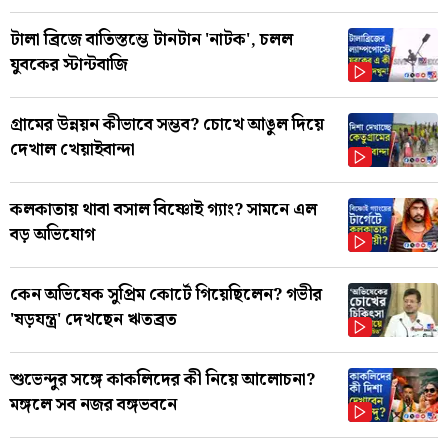
টালা ব্রিজে বাতিস্তম্ভে টানটান 'নাটক', চলল
যুবকের স্টান্টবাজি
গ্রামের উন্নয়ন কীভাবে সম্ভব? চোখে আঙুল দিয়ে
দেখাল খেয়াইবান্দা
কলকাতায় থাবা বসাল বিষ্ণোই গ্যাং? সামনে এল
বড় অভিযোগ
কেন অভিষেক সুপ্রিম কোর্টে গিয়েছিলেন? গভীর
'ষড়যন্ত্র' দেখছেন ঋতব্রত
শুভেন্দুর সঙ্গে কাকলিদের কী নিয়ে আলোচনা?
মঙ্গলে সব নজর বঙ্গভবনে