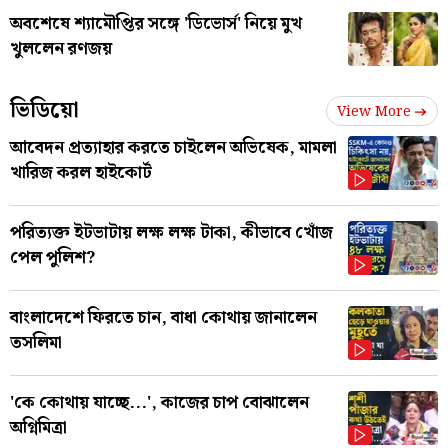
অবশেষে শ্যামৌপ্তির সঙ্গে 'ডিভোর্স' নিয়ে মুখ
খুললেন রণজয়
ভিডিয়ো
View More
আবেদন প্রত্যাহার করতে চাইলেন অভিষেক, মামলা
খারিজ করল হাইকোর্ট
পরিত্যক্ত ইটভাটায় লক্ষ লক্ষ টাকা, কীভাবে খোঁজ
পেল পুলিশ?
বাংলাদেশে ফিরতে চান, বাধা কোথায় জানালেন
তসলিমা
'কে কোথায় যাচ্ছে...', কাজের চাপ বোঝালেন
অগ্নিমিত্রা