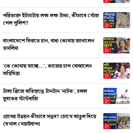
পরিত্যক্ত ইটভাটায় লক্ষ লক্ষ টাকা, কীভাবে খোঁজ
পেল পুলিশ?
বাংলাদেশে ফিরতে চান, বাধা কোথায় জানালেন
তসলিমা
'কে কোথায় যাচ্ছে...', কাজের চাপ বোঝালেন
অগ্নিমিত্রা
টালা ব্রিজে বাতিস্তম্ভে টানটান 'নাটক', চলল
যুবকের স্টান্টবাজি
গ্রামের উন্নয়ন কীভাবে সম্ভব? চোখে আঙুল দিয়ে
দেখাল খেয়াইবান্দা