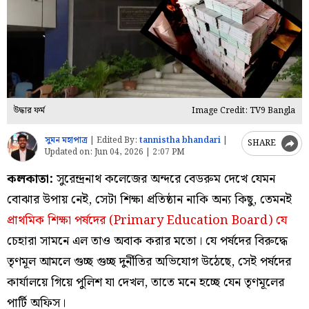
উদ্ধার ফর্ম
Image Credit: TV9 Bangla
সুমন মহাপাত্র
|
Edited By:
tannistha bhandari
|
SHARE
Updated on:
Jun 04, 2026 | 2:07 PM
কলকাতা:
সুরেন্দ্রনাথ কলেজের অন্দরে বেডরুম দেখে যেমন
বোঝার উপায় নেই, সেটা শিক্ষা প্রতিষ্ঠান নাকি অন্য কিছু, তেমনই
প্রাথমিক শিক্ষা পর্ষদের (Primary Education Board) যে
চেহারা সামনে এল তাও অবাক করার মতো। যে পর্ষদের বিরুদ্ধে
তৃণমূল আমলে গুচ্ছ গুচ্ছ দুর্নীতির অভিযোগ উঠেছে, সেই পর্ষদের
কার্যালয়ে গিয়ে পুলিশ যা দেখল, তাতে মনে হচ্ছে যেন তৃণমূলের
পার্টি অফিস।