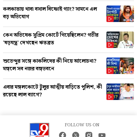
কলকাতায় থাবা বসাল বিষ্ণোই গ্যাং? সামনে এল
বড় অভিযোগ
কেন অভিষেক সুপ্রিম কোর্টে গিয়েছিলেন? গভীর
'ষড়যন্ত্র' দেখছেন ঋতব্রত
শুভেন্দুর সঙ্গে কাকলিদের কী নিয়ে আলোচনা?
মঙ্গলে সব নজর বঙ্গভবনে
এবার মঙ্গলকোটে টুলুর আত্মীয় বাড়িতে পুলিশ, কী
রয়েছে লাল ব্যাগে?
FOLLOW US ON