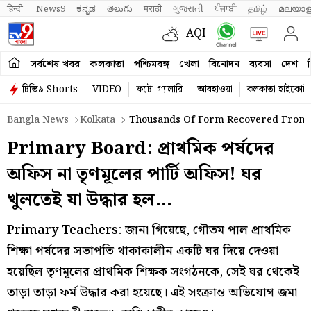
हिन्दी 
News9
ಕನ್ನಡ
తెలుగు
मराठी
ગુજરાતી
ਪੰਜਾਬੀ
தமிழ்
മലയാള
AQI
সর্বশেষ খবর
কলকাতা
পশ্চিমবঙ্গ
খেলা
বিনোদন
ব্যবসা
দেশ
ব
টিভি৯ Shorts
VIDEO
ফটো গ্যালারি
আবহাওয়া
কলকাতা হাইকোর্ট
Bangla News
Kolkata
Thousands Of Form Recovered From 
Primary Board: প্রাথমিক পর্ষদের
অফিস না তৃণমূলের পার্টি অফিস! ঘর
খুলতেই যা উদ্ধার হল…
Primary Teachers: জানা গিয়েছে, গৌতম পাল প্রাথমিক
শিক্ষা পর্ষদের সভাপতি থাকাকালীন একটি ঘর দিয়ে দেওয়া
হয়েছিল তৃণমূলের প্রাথমিক শিক্ষক সংগঠনকে, সেই ঘর থেকেই
তাড়া তাড়া ফর্ম উদ্ধার করা হয়েছে। এই সংক্রান্ত অভিযোগ জমা