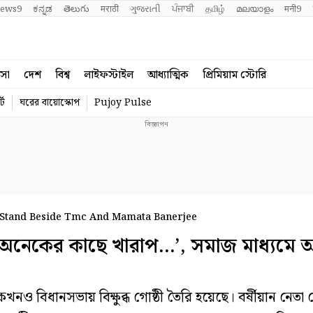
ews9
ಕನ್ನಡ
తెలుగు
मराठी
ગુજરાતી
ਪੰਜਾਬੀ
தமிழ்
മലയാളം
मनी9
বসা
দেশ
বিশ্ব
লাইফস্টাইল
আধ্যাত্মিক
প্রিমিয়াম স্টোরি
্ট
ঘরের বায়োস্কোপ
Pujoy Pulse
 Stand Beside Tmc And Mamata Banerjee
নেকের কাছে খারাপ…’, সমাজ মাধ্যমে
ও বিধানসভায় বিক্ষুব্ধ গোষ্ঠী তৈরি হয়েছে। বর্ষীয়ান নে