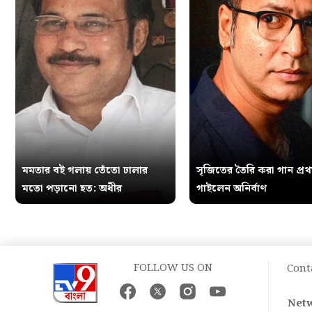
মমতার বই গলায় তেঁতো ঢালার
সৃজিতের তৈরি করা গান প্র
মতো পড়ানো হত: অধীর
গাইলেন অনির্বাণ
FOLLOW US ON
Cont
Netw