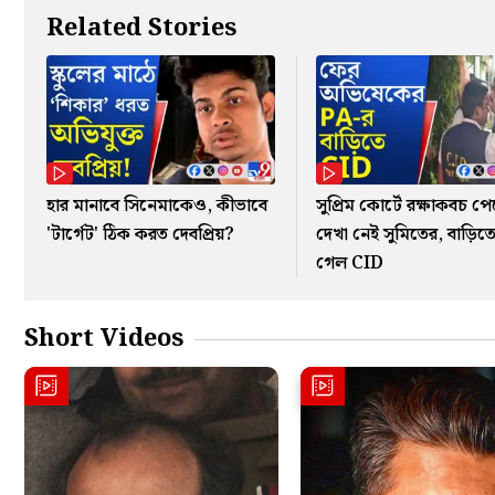
Related Stories
হার মানাবে সিনেমাকেও, কীভাবে
সুপ্রিম কোর্টে রক্ষাকবচ প
'টার্গেট' ঠিক করত দেবপ্রিয়?
দেখা নেই সুমিতের, বাড়িত
গেল CID
Short Videos