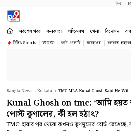
हिन्दी 
N
সর্বশেষ খবর
কলকাতা
পশ্চিমবঙ্গ
খেলা
বিনোদন
ব্য
টিভি৯ Shorts
VIDEO
ফটো গ্যালারি
আবহাওয়া
কলকাতা হাইকোর
Bangla News
Kolkata
TMC MLA Kunal Ghosh Said He Will
Kunal Ghosh on tmc: ‘আমি হয়ত অ
পোস্ট কুণালের, কী হল হঠাৎ?
TMC: হারার পর থেকে কখনও তৃণমূলের বোর্ড ভেঙেছে, কখন