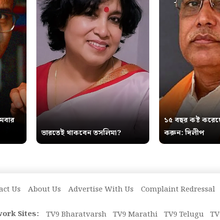
থমবার
১৫ বছর কষ্ট করেছ
ভারতেই থাকবেন তসলিমা?
করুন: দিলীপ
act Us
About Us
Advertise With Us
Complaint Redressal
ork Sites:
TV9 Bharatvarsh
TV9 Marathi
TV9 Telugu
TV