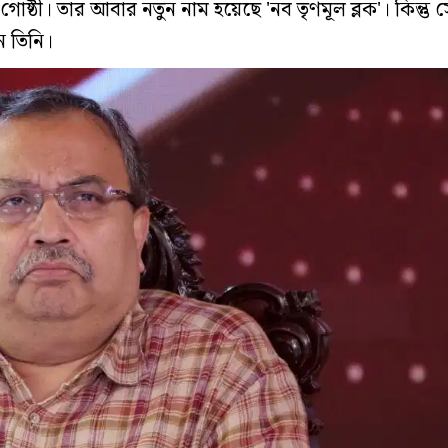
গোষ্ঠী। তার আবার নতুন নাম হয়েছে 'নব তৃণমূল ব্লক'। কিন্তু 
ন তিনি।