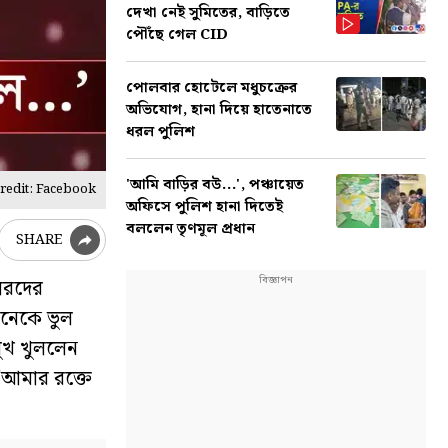
দেখা নেই সুমিতের, বাড়িতে
পৌঁছে গেল CID
পোলবার হোটেলে মধুচক্রের
অভিযোগ, হানা দিয়ে হাতেনাতে
ধরল পুলিশ
'আমি বাড়ির বউ...', পঞ্চায়েত
redit: Facebook
অফিসে পুলিশ হানা দিতেই
বললেন তৃণমূল প্রধান
SHARE
লরদের
অনেকে ভুল
ুখ খুললেন
“আমার রক্তে