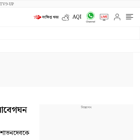
TV9-UP
AQI
 আবেগঘন
তা শোভনদেবকে