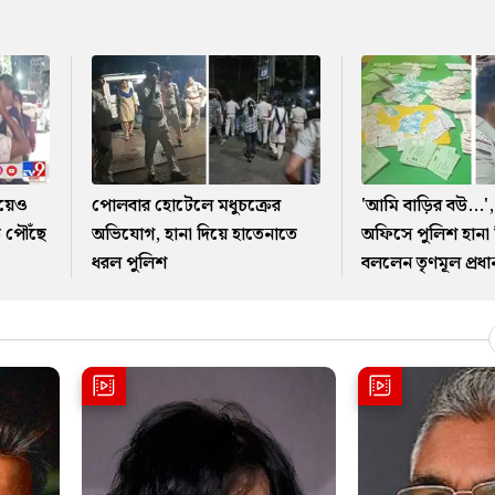
েয়েও
পোলবার হোটেলে মধুচক্রের
'আমি বাড়ির বউ...',
ে পৌঁছে
অভিযোগ, হানা দিয়ে হাতেনাতে
অফিসে পুলিশ হানা
ধরল পুলিশ
বললেন তৃণমূল প্রধা