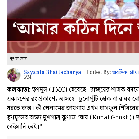
কুণাল ঘোষ
Sayanta Bhattacharya
|
Edited By:
অবন্তিকা প্রাম
PM
কলকাতা:
তৃণমূল (TMC) হেরেছে। রাজ্য়ের শাসক বদল
একাংশের রং প্রকাশ্যে আসছে। চুনোপুঁটি হোক বা রাঘব 
ধরতে ব্যস্ত। কী পেলামের জায়গায় এখন ঘাসফুল শিবিরে
তৃণমূলের রাজ্য মুখপাত্র কুণাল ঘোষ (Kunal Ghosh)। 
বেইমানি নেই।”