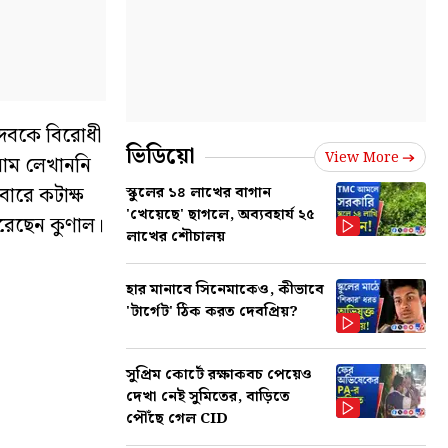
নদেবকে বিরোধী
ভিডিয়ো
View More
 নাম লেখাননি
ারে কটাক্ষ
স্কুলের ১৪ লাখের বাগান
'খেয়েছে' ছাগলে, অব্যবহার্য ২৫
রেছেন কুণাল।
লাখের শৌচালয়
হার মানাবে সিনেমাকেও, কীভাবে
'টার্গেট' ঠিক করত দেবপ্রিয়?
সুপ্রিম কোর্টে রক্ষাকবচ পেয়েও
দেখা নেই সুমিতের, বাড়িতে
পৌঁছে গেল CID