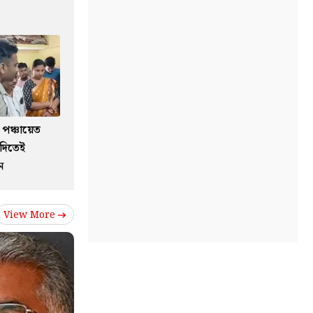
 পঞ্চায়েত
 দিতেই
ন
View More