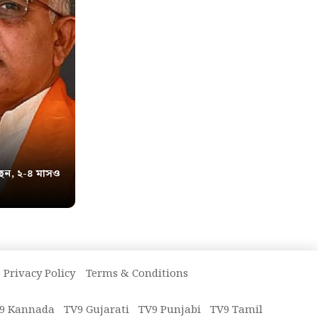
েন, ২-৪ মাসও
Privacy Policy
Terms & Conditions
9 Kannada
TV9 Gujarati
TV9 Punjabi
TV9 Tamil