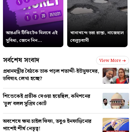
আরএসি টিকিটেও মিলবে এই
খানাখন্দে ভরা রাস্তা, নাজেহাল
সুবিধা, জেনে নিন...
বেলুড়বাসী
সর্বশেষ সংবাদ
View More
প্রধানমন্ত্রীর বৈঠকে ডাক পড়ল শতাব্দী-ইউসুফদের,
ভবিষ্যৎ লেখা হচ্ছে?
শিন্ডেকেই প্রতীক দেওয়া হয়েছিল, কমিশনের
'ভুল' বলল সুপ্রিম কোর্ট
অবশেষে ক্ষমা চাইল ফিফা, তবুও ইনফান্তিনোর
পাশেই শীর্ষ নেতৃত্ব!