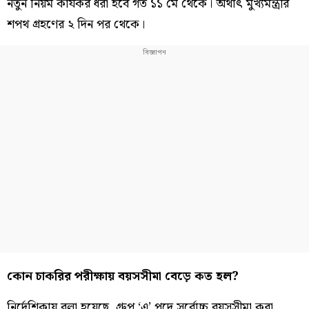
নতুন নিয়ম কার্যকর ধরা হবে গত ১১ মে থেকে। অর্থাৎ মুখ্যমন্ত্রীর
শপথ গ্রহণের ২ দিন পর থেকে।
কোন চাকরির পরীক্ষায় বয়সসীমা বেড়ে কত হল?
নির্দেশিকায় বলা হয়েছে, গ্রুপ ‘এ’ পদে সর্বোচ্চ বয়সসীমা করা