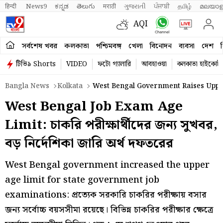
हिन्दी 
News9
ಕನ್ನಡ
తెలుగు
मराठी
ગુજરાતી
ਪੰਜਾਬੀ
தமிழ்
മലയാള
AQI
সর্বশেষ খবর
কলকাতা
পশ্চিমবঙ্গ
খেলা
বিনোদন
ব্যবসা
দেশ
ব
টিভি৯ Shorts
VIDEO
ফটো গ্যালারি
আবহাওয়া
কলকাতা হাইকোর্ট
Bangla News
Kolkata
West Bengal Government Raises Upper
West Bengal Job Exam Age
Limit: চাকরি পরীক্ষার্থীদের জন্য সুখবর,
বড় নির্দেশিকা জারি অর্থ দফতরের
West Bengal government increased the upper
age limit for state government job
examinations: প্রত্যেক সরকারি চাকরির পরীক্ষায় বসার
জন্য সর্বোচ্চ বয়সসীমা রয়েছে। বিভিন্ন চাকরির পরীক্ষার ক্ষেত্রে