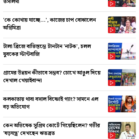
তসলিমা
'কে কোথায় যাচ্ছে...', কাজের চাপ বোঝালেন
অগ্নিমিত্রা
টালা ব্রিজে বাতিস্তম্ভে টানটান 'নাটক', চলল
যুবকের স্টান্টবাজি
গ্রামের উন্নয়ন কীভাবে সম্ভব? চোখে আঙুল দিয়ে
দেখাল খেয়াইবান্দা
কলকাতায় থাবা বসাল বিষ্ণোই গ্যাং? সামনে এল
বড় অভিযোগ
কেন অভিষেক সুপ্রিম কোর্টে গিয়েছিলেন? গভীর
'ষড়যন্ত্র' দেখছেন ঋতব্রত