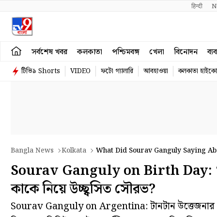
हिन्दी 
N
সর্বশেষ খবর
কলকাতা
পশ্চিমবঙ্গ
খেলা
বিনোদন
ব্য
টিভি৯ Shorts
VIDEO
ফটো গ্যালারি
আবহাওয়া
কলকাতা হাইকোর
Bangla News
Kolkata
What Did Sourav Ganguly Saying Abo
Sourav Ganguly on Birth Day: ‘বড
কাকে নিয়ে উচ্ছ্বসিত সৌরভ?
Sourav Ganguly on Argentina: টানটান উত্তেজনার মেস