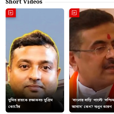
Short Videos
সুমিত রায়কে রক্ষাকবচ সুপ্রিম
'বাংলার বাড়ি' পাল্টে 'পশ্চিম
কোর্টের
আবাস' কেন? শুনুন কারণ