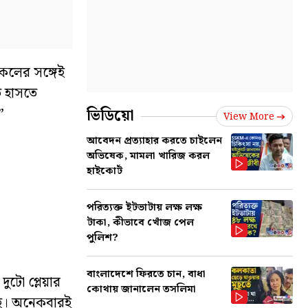
কলের সঙ্গেই
ে হাসতে
”
ভিডিয়ো
View More
আবেদন প্রত্যাহার করতে চাইলেন
অভিষেক, মামলা খারিজ করল
হাইকোর্ট
পরিত্যক্ত ইটভাটায় লক্ষ লক্ষ
টাকা, কীভাবে খোঁজ পেল
পুলিশ?
বাংলাদেশে ফিরতে চান, বাধা
ুটো প্লেয়ার
কোথায় জানালেন তসলিমা
ছে। অনেকবারই