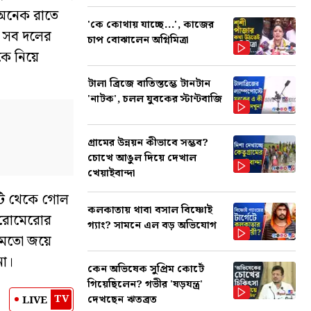
 অনেক রাতে
'কে কোথায় যাচ্ছে...', কাজের
ে সব দলের
চাপ বোঝালেন অগ্নিমিত্রা
কে নিয়ে
টালা ব্রিজে বাতিস্তম্ভে টানটান
'নাটক', চলল যুবকের স্টান্টবাজি
গ্রামের উন্নয়ন কীভাবে সম্ভব?
চোখে আঙুল দিয়ে দেখাল
খেয়াইবান্দা
্টি থেকে গোল
কলকাতায় থাবা বসাল বিষ্ণোই
ে রোমেরোর
গ্যাং? সামনে এল বড় অভিযোগ
 মতো জয়ে
িনা।
কেন অভিষেক সুপ্রিম কোর্টে
গিয়েছিলেন? গভীর 'ষড়যন্ত্র'
TV
দেখছেন ঋতব্রত
LIVE