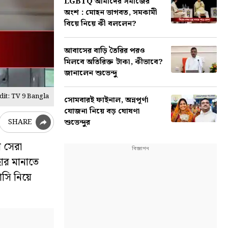
LGBTQ আমাদের সমাজের
অংশ : মোহন ভাগবত, সমকামী
বিয়ে নিয়ে কী বললেন?
আবাসের বাড়ি তৈরির পরও
মিলবে অতিরিক্ত টাকা, কীভাবে?
জানালেন শুভেন্দু
it: TV 9 Bangla
সোমবারই ফাইনাল, অন্নপূর্ণা
যোজনা নিয়ে বড় ঘোষণা
শুভেন্দুর
SHARE
ম সেরা
হার মানাতে
াসি নিয়ে