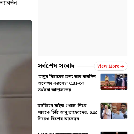
যাবর্তন
সর্বশেষ সংবাদ
View More
'মানুষ বিচারের জন্য আর কতদিন
অপেক্ষা করবে?' CBI-কে
ভর্ৎসনা আদালতের
মসজিদে মাইক খোলা নিয়ে
শাহকে চিঠি আবু তাহেরদের, SIR
নিয়েও বিশেষ আবেদন