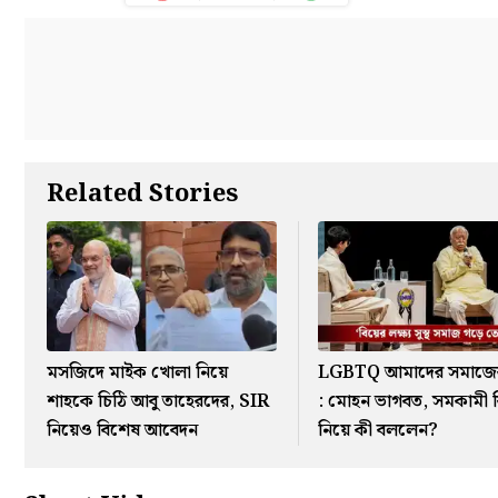
Related Stories
মসজিদে মাইক খোলা নিয়ে
LGBTQ আমাদের সমাজে
শাহকে চিঠি আবু তাহেরদের, SIR
: মোহন ভাগবত, সমকামী 
নিয়েও বিশেষ আবেদন
নিয়ে কী বললেন?