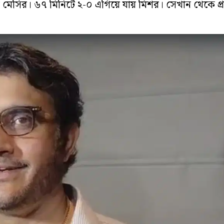
েসির। ৬৭ মিনিটে ২-০ এগিয়ে যায় মিশর। সেখান থেকে প্রত্