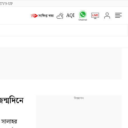
TV9-UP
AQI
ন্মদিনে
 সালাহর