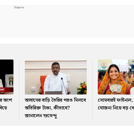
র অংশ
আবাসের বাড়ি তৈরির পরও মিলবে
সোমবারই ফাইনাল, অন
বিয়ে
অতিরিক্ত টাকা, কীভাবে?
যোজনা নিয়ে বড় ঘো
জানালেন শুভেন্দু