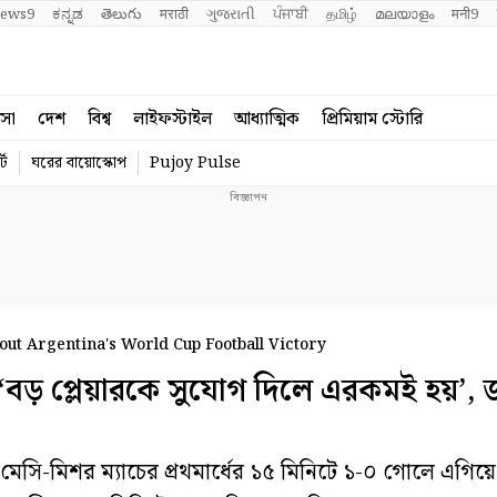
ews9
ಕನ್ನಡ
తెలుగు
मराठी
ગુજરાતી
ਪੰਜਾਬੀ
தமிழ்
മലയാളം
मनी9
বসা
দেশ
বিশ্ব
লাইফস্টাইল
আধ্যাত্মিক
প্রিমিয়াম স্টোরি
্ট
ঘরের বায়োস্কোপ
Pujoy Pulse
ut Argentina's World Cup Football Victory
় প্লেয়ারকে সুযোগ দিলে এরকমই হয়’, জ
ি-মিশর ম্যাচের প্রথমার্ধের ১৫ মিনিটে ১-০ গোলে এগিয়ে