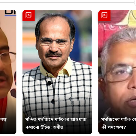
বঙ্গ
মন্দির-মসজিদে মাইকের আওয়াজ
মসজিদের মাইক জ
কমানো উচিত: অধীর
কী পদক্ষেপ?