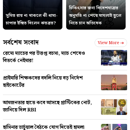
চিকিৎসার জন্য বিদেশযাত্রার
সুমিত রায় না থাকলে কী ধামা-
অনুমতি না পেয়ে মামলাই তুলে
চাপার ইঙ্গিত দিলেন ঋতব্রত?
নিতে চান অভিষেক
সর্বশেষ সংবাদ
View More
রেমো ম্যাচের পর উত্তপ্ত বচসা, ম্যাচ শেষেও
বিতর্কে নেইমার!
প্রাইমারি শিক্ষকদের বদলি নিয়ে বড় নির্দেশ
হাইকোর্টের
আমজনতার হাতে কবে আসছে প্লাস্টিকের নোট,
জানিয়ে দিল RBI
হাসিনার ভার্চুয়াল বৈঠকে যোগ দিতেই হামলা