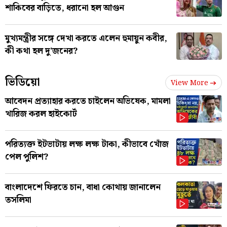
শাকিবের বাড়িতে, ধরানো হল আগুন
মুখ্যমন্ত্রীর সঙ্গে দেখা করতে এলেন হুমায়ুন কবীর,
কী কথা হল দু'জনের?
ভিডিয়ো
View More
আবেদন প্রত্যাহার করতে চাইলেন অভিষেক, মামলা
খারিজ করল হাইকোর্ট
পরিত্যক্ত ইটভাটায় লক্ষ লক্ষ টাকা, কীভাবে খোঁজ
পেল পুলিশ?
বাংলাদেশে ফিরতে চান, বাধা কোথায় জানালেন
তসলিমা