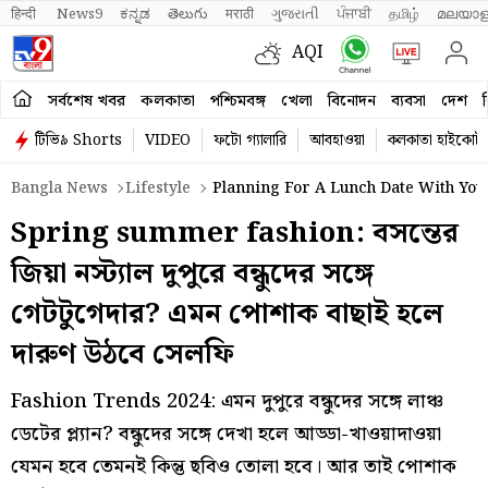
हिन्दी 
News9
ಕನ್ನಡ
తెలుగు
मराठी
ગુજરાતી
ਪੰਜਾਬੀ
தமிழ்
മലയാള
AQI
সর্বশেষ খবর
কলকাতা
পশ্চিমবঙ্গ
খেলা
বিনোদন
ব্যবসা
দেশ
ব
টিভি৯ Shorts
VIDEO
ফটো গ্যালারি
আবহাওয়া
কলকাতা হাইকোর্ট
Bangla News
Lifestyle
Planning For A Lunch Date With You
Spring summer fashion: বসন্তের
জিয়া নস্ট্যাল দুপুরে বন্ধুদের সঙ্গে
গেটটুগেদার? এমন পোশাক বাছাই হলে
দারুণ উঠবে সেলফি
Fashion Trends 2024: এমন দুপুরে বন্ধুদের সঙ্গে লাঞ্চ
ডেটের প্ল্যান? বন্ধুদের সঙ্গে দেখা হলে আড্ডা-খাওয়াদাওয়া
যেমন হবে তেমনই কিন্তু ছবিও তোলা হবে। আর তাই পোশাক