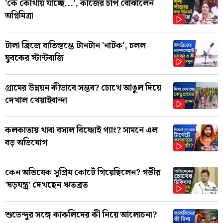
'কে কোথায় যাচ্ছে...', কাজের চাপ বোঝালেন
অগ্নিমিত্রা
টালা ব্রিজে বাতিস্তম্ভে টানটান 'নাটক', চলল
যুবকের স্টান্টবাজি
গ্রামের উন্নয়ন কীভাবে সম্ভব? চোখে আঙুল দিয়ে
দেখাল খেয়াইবান্দা
কলকাতায় থাবা বসাল বিষ্ণোই গ্যাং? সামনে এল
বড় অভিযোগ
কেন অভিষেক সুপ্রিম কোর্টে গিয়েছিলেন? গভীর
'ষড়যন্ত্র' দেখছেন ঋতব্রত
শুভেন্দুর সঙ্গে কাকলিদের কী নিয়ে আলোচনা?