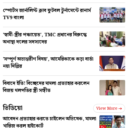
স্পোর্টস জার্নালিস্ট ক্লাব ফুটবল টুর্নামেন্টে রানার্স
TV9 বাংলা
'স্বামী-স্ত্রীর পঞ্চায়েত', TMC প্রধানের বিরুদ্ধে
অনাস্থা দলের সদস্যদের
'সম্পূর্ণ অভ্যন্তরীণ বিষয়', আমেরিকাকে কড়া বার্তা
নয়া দিল্লির
বিবাদে ইতি! বিচ্ছেদের মামলা প্রত্যাহার করলেন
বিজয় থলপতির স্ত্রী সঙ্গীত
ভিডিয়ো
View More
আবেদন প্রত্যাহার করতে চাইলেন অভিষেক, মামলা
খারিজ করল হাইকোর্ট