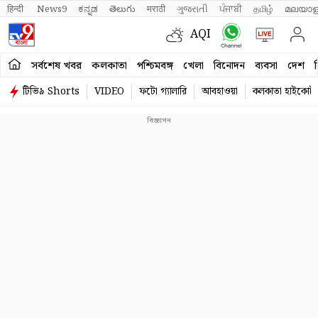
हिन्दी 
News9
ಕನ್ನಡ
తెలుగు
मराठी
ગુજરાતી
ਪੰਜਾਬੀ
தமிழ்
മലയാള
AQI
সর্বশেষ খবর
কলকাতা
পশ্চিমবঙ্গ
খেলা
বিনোদন
ব্যবসা
দেশ
ব
টিভি৯ Shorts
VIDEO
ফটো গ্যালারি
আবহাওয়া
কলকাতা হাইকোর্ট