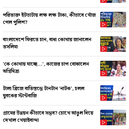
পরিত্যক্ত ইটভাটায় লক্ষ লক্ষ টাকা, কীভাবে খোঁজ
পেল পুলিশ?
বাংলাদেশে ফিরতে চান, বাধা কোথায় জানালেন
তসলিমা
'কে কোথায় যাচ্ছে...', কাজের চাপ বোঝালেন
অগ্নিমিত্রা
টালা ব্রিজে বাতিস্তম্ভে টানটান 'নাটক', চলল
যুবকের স্টান্টবাজি
গ্রামের উন্নয়ন কীভাবে সম্ভব? চোখে আঙুল দিয়ে
দেখাল খেয়াইবান্দা