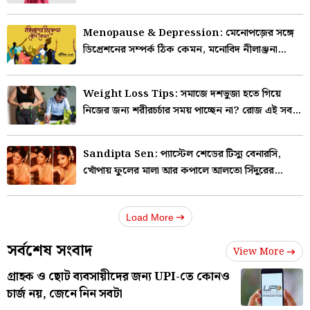
Menopause & Depression: মেনোপজ়ের সঙ্গে
ডিপ্রেশনের সম্পর্ক ঠিক কেমন, মনোবিদ নীলাঞ্জনা
সান্যাল যা বললেন…
Weight Loss Tips: সমাজে দশভুজা হতে গিয়ে
নিজের জন্য শরীরচর্চার সময় পাচ্ছেন না? রোজ এই সব
খাবারেই কমবে ভুঁড়ি
Sandipta Sen: প্যাস্টেল শেডের টিস্যু বেনারসি,
খোঁপায় ফুলের মালা আর কপালে আলতো সিঁদুরের
ছোঁয়ায় মন কাড়লেন সন্দীপ্তা
Load More
সর্বশেষ সংবাদ
View More
গ্রাহক ও ছোট ব্যবসায়ীদের জন্য UPI-তে কোনও
চার্জ নয়, জেনে নিন সবটা