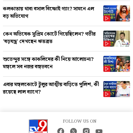
কলকাতায় থাবা বসাল বিষ্ণোই গ্যাং? সামনে এল
বড় অভিযোগ
কেন অভিষেক সুপ্রিম কোর্টে গিয়েছিলেন? গভীর
'ষড়যন্ত্র' দেখছেন ঋতব্রত
শুভেন্দুর সঙ্গে কাকলিদের কী নিয়ে আলোচনা?
মঙ্গলে সব নজর বঙ্গভবনে
এবার মঙ্গলকোটে টুলুর আত্মীয় বাড়িতে পুলিশ, কী
রয়েছে লাল ব্যাগে?
FOLLOW US ON