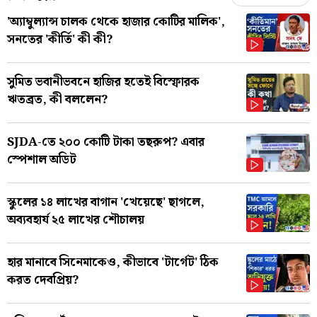
'অ্যাম্বুল্যান্স চালক থেকে হাজার কোটির মালিক',
সনতের 'কীর্তি' কী কী?
সুমিত ভবানীভবনে হাজির হতেই বিস্ফোরক
ঋতব্রত, কী বললেন?
SJDA-তে ২০০ কোটি টাকা তছরুপ? এবার
স্পেশাল অডিট
স্কুলের ১৪ লাখের বাগান 'খেয়েছে' ছাগলে,
অব্যবহার্য ২৫ লাখের শৌচালয়
হার মানাবে সিনেমাকেও, কীভাবে 'টার্গেট' ঠিক
করত দেবপ্রিয়?