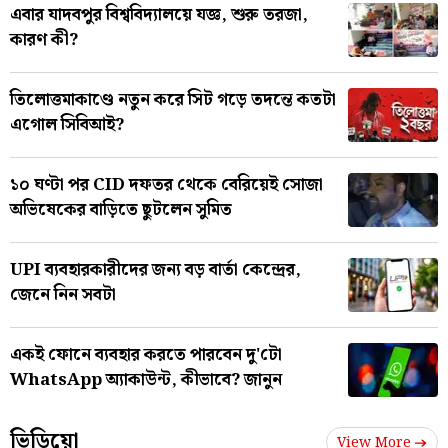
এবার যাদবপুর বিশ্ববিদ্যালয়ে যজ্ঞ, শুরু তরজা,
কারণ কী?
তিলোত্তমাকাণ্ডে নতুন করে সিট গড়ে তদন্তে কতটা
এগোল সিবিআই?
১০ ঘণ্টা পর CID দফতর থেকে বেরিয়েই সোজা
অভিষেকের বাড়িতে ছুটলেন সুমিত
UPI ব্যবহারকারীদের জন্য বড় বার্তা কেন্দ্রের,
জেনে নিন সবটা
একই ফোনে ব্যবহার করতে পারবেন দু'টো
WhatsApp অ্যাকাউন্ট, কীভাবে? জানুন
ভিডিয়ো
View More