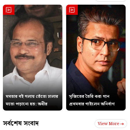
মমতার বই গলায় তেঁতো ঢালার
সৃজিতের তৈরি করা গান
মতো পড়ানো হত: অধীর
প্রথমবার গাইলেন অনির্বাণ
সর্বশেষ সংবাদ
View More