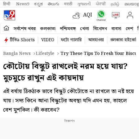
हिन्दी 
News9
ಕನ್ನಡ
తెలుగు
मराठी
ગુજરાતી
ਪੰਜਾਬੀ
தமிழ்
മലയാള
AQI
সর্বশেষ খবর
কলকাতা
পশ্চিমবঙ্গ
খেলা
বিনোদন
ব্যবসা
দেশ
ব
টিভি৯ Shorts
VIDEO
ফটো গ্যালারি
আবহাওয়া
কলকাতা হাইকোর্ট
Bangla News
Lifestyle
Try These Tips To Fresh Your Biscui
কৌটোয় বিস্কুট রাখলেই নরম হয়ে যায়?
মুচমুচে রাখুন এই কায়দায়
এই বর্ষায় ঠিকঠাক ভাবে বিস্কুট কৌটোতে না রাখলে তা নষ্ট হয়ে
যায়। সদ্য কিনে আনা বিস্কুটের অবস্থা যদি এমন হয়, তাহলে
বেশ মুশকিল। কী করবেন?