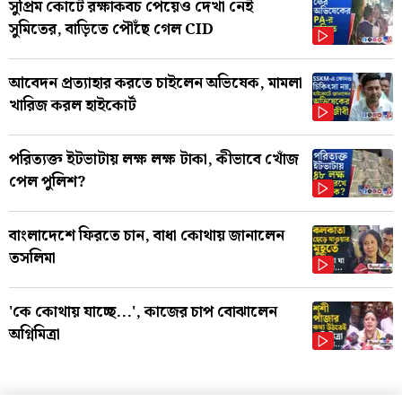
সুপ্রিম কোর্টে রক্ষাকবচ পেয়েও দেখা নেই
সুমিতের, বাড়িতে পৌঁছে গেল CID
আবেদন প্রত্যাহার করতে চাইলেন অভিষেক, মামলা
খারিজ করল হাইকোর্ট
পরিত্যক্ত ইটভাটায় লক্ষ লক্ষ টাকা, কীভাবে খোঁজ
পেল পুলিশ?
বাংলাদেশে ফিরতে চান, বাধা কোথায় জানালেন
তসলিমা
'কে কোথায় যাচ্ছে...', কাজের চাপ বোঝালেন
অগ্নিমিত্রা