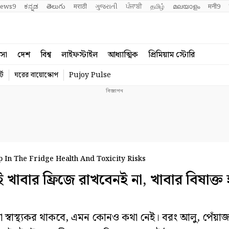
ews9
ಕನ್ನಡ
తెలుగు
मराठी
ગુજરાતી
ਪੰਜਾਬੀ
தமிழ்
മലയാളം
मनी9
বসা
দেশ
বিশ্ব
লাইফস্টাইল
আধ্যাত্মিক
প্রিমিয়াম স্টোরি
্ট
ঘরের বায়োস্কোপ
Pujoy Pulse
 In The Fridge Health And Toxicity Risks
বার ফ্রিজে রাখবেনই না, খাবার বিষাক্ত
া স্বাস্থ্যকর থাকবে, এমন কোনও কথা নেই। বরং আলু, পেঁয়াজ