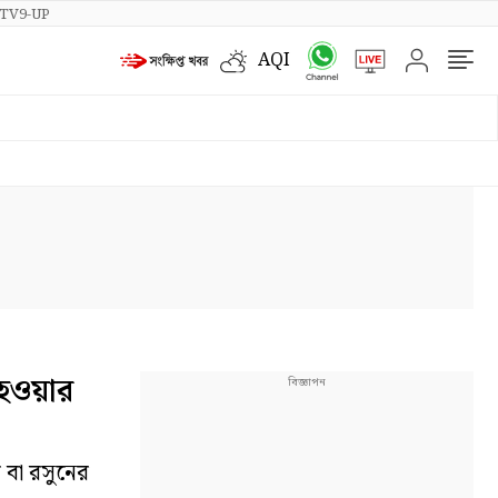
TV9-UP
AQI
 হওয়ার
 বা রসুনের