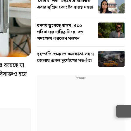
'বোরখা পরা' মন্তব্যের মামলায়
এবার সুপ্রিম কোর্টের দ্বারস্থ মহুয়া
বন্যায় ডুবেছে অসম! ৫০০
পরিবারের দায়িত্ব নিয়ে, বড়
পদক্ষেপ করলেন সলমন
বৃহস্পতি-শুক্রতে কলকাতা-সহ ৭
জেলায় প্রবল দুর্যোগের সতর্কতা
 রয়েছে যা
িষাক্তও হয়ে