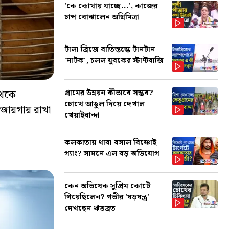
'কে কোথায় যাচ্ছে...', কাজের
চাপ বোঝালেন অগ্নিমিত্রা
টালা ব্রিজে বাতিস্তম্ভে টানটান
'নাটক', চলল যুবকের স্টান্টবাজি
 থেকে
গ্রামের উন্নয়ন কীভাবে সম্ভব?
চোখে আঙুল দিয়ে দেখাল
জায়গায় রাখা
খেয়াইবান্দা
কলকাতায় থাবা বসাল বিষ্ণোই
গ্যাং? সামনে এল বড় অভিযোগ
কেন অভিষেক সুপ্রিম কোর্টে
গিয়েছিলেন? গভীর 'ষড়যন্ত্র'
দেখছেন ঋতব্রত