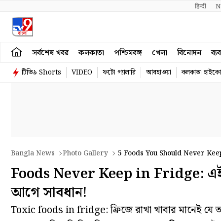
हिन्दी 
N
সর্বশেষ খবর
কলকাতা
পশ্চিমবঙ্গ
খেলা
বিনোদন
ব্য
টিভি৯ Shorts
VIDEO
ফটো গ্যালারি
আবহাওয়া
কলকাতা হাইকোর
Bangla News
Photo Gallery
5 Foods You Should Never Keep
Foods Never Keep in Fridge: এই খা
আগে সাবধান!
Toxic foods in fridge: ফ্রিজে রাখা খাবার মানেই যে ত