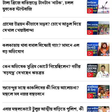
টালা ব্রিজে বাতিস্তম্ভে টানটান 'নাটক', চলল
যুবকের স্টান্টবাজি
গ্রামের উন্নয়ন কীভাবে সম্ভব? চোখে আঙুল দিয়ে
দেখাল খেয়াইবান্দা
কলকাতায় থাবা বসাল বিষ্ণোই গ্যাং? সামনে এল
বড় অভিযোগ
কেন অভিষেক সুপ্রিম কোর্টে গিয়েছিলেন? গভীর
'ষড়যন্ত্র' দেখছেন ঋতব্রত
শুভেন্দুর সঙ্গে কাকলিদের কী নিয়ে আলোচনা?
মঙ্গলে সব নজর বঙ্গভবনে
এবার মঙ্গলকোটে টুলুর আত্মীয় বাড়িতে পুলিশ, কী