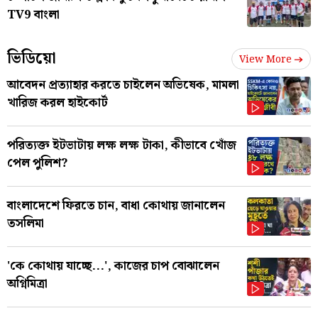
TV9 বাংলা
ভিডিয়ো
View More
আবেদন প্রত্যাহার করতে চাইলেন অভিষেক, মামলা
খারিজ করল হাইকোর্ট
পরিত্যক্ত ইটভাটায় লক্ষ লক্ষ টাকা, কীভাবে খোঁজ
পেল পুলিশ?
বাংলাদেশে ফিরতে চান, বাধা কোথায় জানালেন
তসলিমা
'কে কোথায় যাচ্ছে...', কাজের চাপ বোঝালেন
অগ্নিমিত্রা