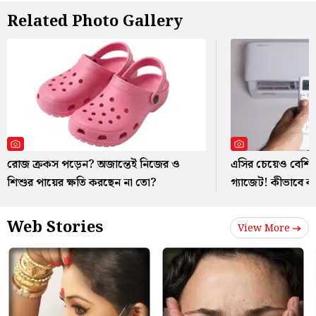
Related Photo Gallery
রোজ ক্রকস পড়েন? অজান্তেই নিজের ও
এসির চেয়েও বেশি ব
শিশুর পায়ের ক্ষতি করছেন না তো?
গ্যাজেট! কীভাবে 
Web Stories
View More