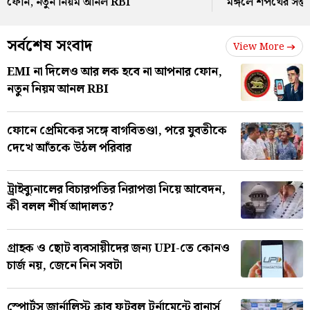
ফোন, নতুন নিয়ম আনল RBI
মঙ্গলে শপথের সম্ভা
সর্বশেষ সংবাদ
View More
EMI না দিলেও আর লক হবে না আপনার ফোন,
নতুন নিয়ম আনল RBI
ফোনে প্রেমিকের সঙ্গে বাগবিতণ্ডা, পরে যুবতীকে
দেখে আঁতকে উঠল পরিবার
ট্রাইব্যুনালের বিচারপতির নিরাপত্তা নিয়ে আবেদন,
কী বলল শীর্ষ আদালত?
গ্রাহক ও ছোট ব্যবসায়ীদের জন্য UPI-তে কোনও
চার্জ নয়, জেনে নিন সবটা
স্পোর্টস জার্নালিস্ট ক্লাব ফুটবল টুর্নামেন্টে রানার্স