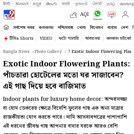
हिन्दी 
News9
ಕನ್ನಡ
తెలుగు
मराठी
ગુજરાતી
ਪੰਜਾਬੀ
தமிழ்
മലയാള
AQI
সর্বশেষ খবর
কলকাতা
পশ্চিমবঙ্গ
খেলা
বিনোদন
ব্যবসা
দেশ
ব
টিভি৯ Shorts
VIDEO
ফটো গ্যালারি
আবহাওয়া
কলকাতা হাইকোর্ট
Bangla News
Photo Gallery
7 Exotic Indoor Flowering Pla
Exotic Indoor Flowering Plants:
পাঁচতারা হোটেলের মতো ঘর সাজাবেন?
এই গাছ দিয়ে হবে বাজিমাত
Indoor plants for luxury home decor: অন্দরসজ্জা
বা হোম ডেকরের ক্ষেত্রে বিদেশি ফুলের গাছ এক অন্য মাত্রার
রাজকীয়তা যোগ করতে পারে। দামি আসবাবপত্রের পাশাপাশি
এই ধরনের জীবন্ত গাছ আপনার বসার ঘরকে আরও বেশি