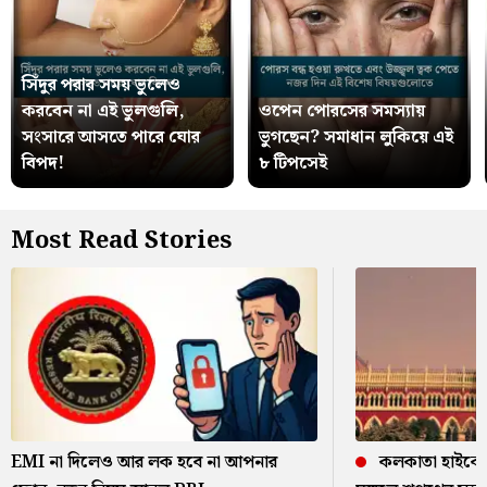
সিঁদুর পরার সময় ভুলেও
করবেন না এই ভুলগুলি,
ওপেন পোরসের সমস্যায়
সংসারে আসতে পারে ঘোর
ভুগছেন? সমাধান লুকিয়ে এই
বিপদ!
৮ টিপসেই
Most Read Stories
EMI না দিলেও আর লক হবে না আপনার
কলকাতা হাইকোর্