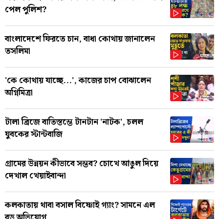
পেল পুলিশ?
বাংলাদেশে ফিরতে চান, বাধা কোথায় জানালেন
তসলিমা
'কে কোথায় যাচ্ছে...', কাজের চাপ বোঝালেন
অগ্নিমিত্রা
টালা ব্রিজে বাতিস্তম্ভে টানটান 'নাটক', চলল
যুবকের স্টান্টবাজি
গ্রামের উন্নয়ন কীভাবে সম্ভব? চোখে আঙুল দিয়ে
দেখাল খেয়াইবান্দা
কলকাতায় থাবা বসাল বিষ্ণোই গ্যাং? সামনে এল
বড় অভিযোগ