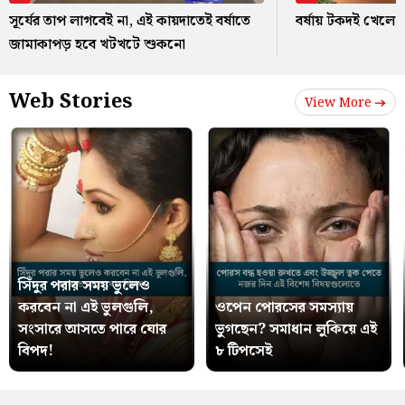
সূর্যের তাপ লাগবেই না, এই কায়দাতেই বর্ষাতে
বর্ষায় টকদই খেলে ক
জামাকাপড় হবে খটখটে শুকনো
Web Stories
View More
সিঁদুর পরার সময় ভুলেও
করবেন না এই ভুলগুলি,
ওপেন পোরসের সমস্যায়
সংসারে আসতে পারে ঘোর
ভুগছেন? সমাধান লুকিয়ে এই
বিপদ!
৮ টিপসেই