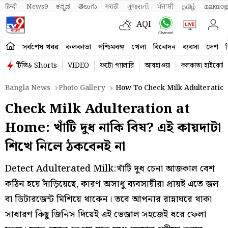
हिन्दी 
News9
ಕನ್ನಡ
తెలుగు
मराठी
ગુજરાતી
ਪੰਜਾਬੀ
தமிழ்
മലയാള
AQI
সর্বশেষ খবর
কলকাতা
পশ্চিমবঙ্গ
খেলা
বিনোদন
ব্যবসা
দেশ
ব
টিভি৯ Shorts
VIDEO
ফটো গ্যালারি
আবহাওয়া
কলকাতা হাইকোর্ট
Bangla News
Photo Gallery
How To Check Milk Adulteration
Check Milk Adulteration at
Home: খাঁটি দুধ নাকি বিষ? এই কায়দাটা
শিখে নিলে ঠকবেনই না
Detect Adulterated Milk:খাঁটি দুধ চেনা আজকাল বেশ
কঠিন হয়ে দাঁড়িয়েছে, কারণ অসাধু ব্যবসায়ীরা প্রায়ই এতে জল
বা ডিটারজেন্ট মিশিয়ে থাকেন। তবে আপনার রান্নাঘরে থাকা
সাধারণ কিছু জিনিস দিয়েই এই ভেজাল সহজেই ধরে ফেলা