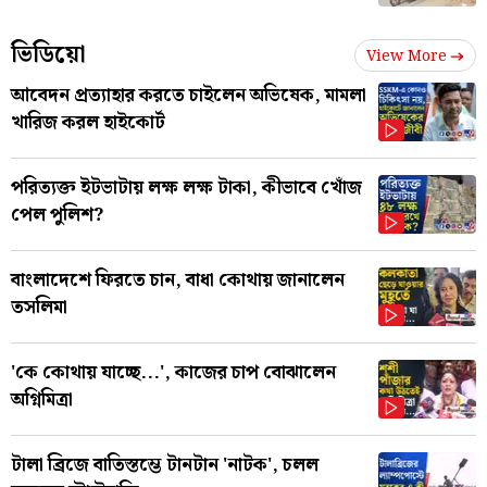
ভিডিয়ো
View More
আবেদন প্রত্যাহার করতে চাইলেন অভিষেক, মামলা
খারিজ করল হাইকোর্ট
পরিত্যক্ত ইটভাটায় লক্ষ লক্ষ টাকা, কীভাবে খোঁজ
পেল পুলিশ?
বাংলাদেশে ফিরতে চান, বাধা কোথায় জানালেন
তসলিমা
'কে কোথায় যাচ্ছে...', কাজের চাপ বোঝালেন
অগ্নিমিত্রা
টালা ব্রিজে বাতিস্তম্ভে টানটান 'নাটক', চলল