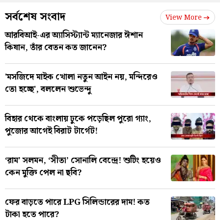
সর্বশেষ সংবাদ
View More
আরবিআই-এর অ্যাসিস্ট্যান্ট ম্যানেজার ঈশান
কিষান, তাঁর বেতন কত জানেন?
'মসজিদে মাইক খোলা নতুন আইন নয়, মন্দিরেও
তো হচ্ছে', বললেন শুভেন্দু
বিহার থেকে বাংলায় ঢুকে পড়েছিল পুরো গ্যাং,
পুজোর আগেই বিরাট টার্গেট!
‘রাম’ সলমন, ‘সীতা’ সোনালি বেন্দ্রে! শুটিং হয়েও
কেন মুক্তি পেল না ছবি?
ফের বাড়তে পারে LPG সিলিন্ডারের দাম! কত
টাকা হতে পারে?