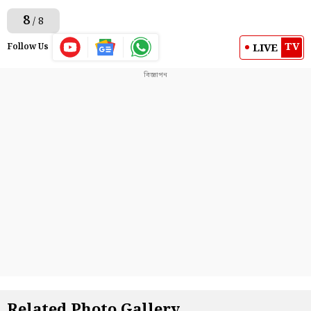
8
/ 8
TV
LIVE
Follow Us
Related Photo Gallery