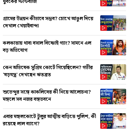
যুবকের স্টান্টবাজি
গ্রামের উন্নয়ন কীভাবে সম্ভব? চোখে আঙুল দিয়ে
দেখাল খেয়াইবান্দা
কলকাতায় থাবা বসাল বিষ্ণোই গ্যাং? সামনে এল
বড় অভিযোগ
কেন অভিষেক সুপ্রিম কোর্টে গিয়েছিলেন? গভীর
'ষড়যন্ত্র' দেখছেন ঋতব্রত
শুভেন্দুর সঙ্গে কাকলিদের কী নিয়ে আলোচনা?
মঙ্গলে সব নজর বঙ্গভবনে
এবার মঙ্গলকোটে টুলুর আত্মীয় বাড়িতে পুলিশ, কী
রয়েছে লাল ব্যাগে?