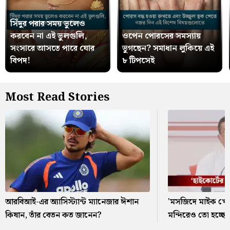
সিঁদুর পরার সময় ভুলেও
করবেন না এই ভুলগুলি,
ওপেন পোরসের সমস্যায়
সংসারে আসতে পারে ঘোর
ভুগছেন? সমাধান লুকিয়ে এই
বিপদ!
৮ টিপসেই
Most Read Stories
আরবিআই-এর অ্যাসিস্ট্যান্ট ম্যানেজার ঈশান
'মসজিদে মাইক খো
কিষান, তাঁর বেতন কত জানেন?
মন্দিরেও তো হচ্ছে'