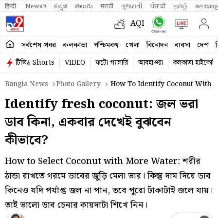
हिन्दी 
News9
ಕನ್ನಡ
తెలుగు
मराठी
ગુજરાતી
ਪੰਜਾਬੀ
தமிழ்
മലയാള
AQI
সর্বশেষ খবর
কলকাতা
পশ্চিমবঙ্গ
খেলা
বিনোদন
ব্যবসা
দেশ
ব
টিভি৯ Shorts
VIDEO
ফটো গ্যালারি
আবহাওয়া
কলকাতা হাইকোর্ট
Bangla News
Photo Gallery
How To Identify Coconut With M
Identify fresh coconut: জল ভরা
ডাব কিনা, একবার দেখেই বুঝবেন
কীভাবে?
How to Select Coconut with More Water: শরীর
ঠান্ডা রাখতে গরমে ডাবের জুড়ি মেলা ভার। কিন্তু দাম দিয়ে ডাব
কিনেও যদি পর্যাপ্ত জল না পান, তবে পুরো টাকাটাই জলে যায়।
তাই ভালো ডাব চেনার কায়দাটা শিখে নিন।