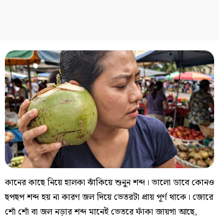
কানের কাছে নিয়ে হালকা ঝাঁকিয়ে শুনুন শব্দ। ভালো ডাবে কোনও
ছপছপ শব্দ হয় না কারণ জল দিয়ে ভেতরটা প্রায় পূর্ণ থাকে। জোরে
শোঁ শোঁ বা জল নড়ার শব্দ মানেই ভেতরে ফাঁকা জায়গা আছে,