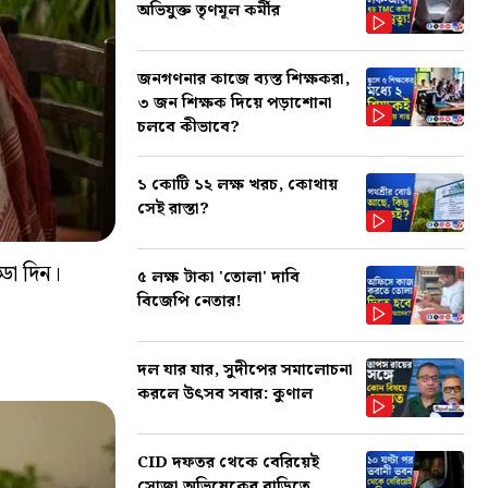
অভিযুক্ত তৃণমূল কর্মীর
জনগণনার কাজে ব্যস্ত শিক্ষকরা,
৩ জন শিক্ষক দিয়ে পড়াশোনা
চলবে কীভাবে?
১ কোটি ১২ লক্ষ খরচ, কোথায়
সেই রাস্তা?
ডা দিন।
৫ লক্ষ টাকা 'তোলা' দাবি
বিজেপি নেতার!
দল যার যার, সুদীপের সমালোচনা
করলে উৎসব সবার: কুণাল
CID দফতর থেকে বেরিয়েই
সোজা অভিষেকের বাড়িতে