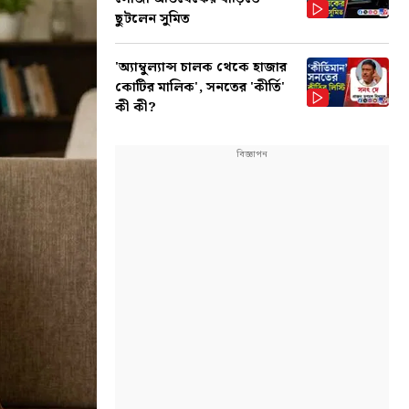
ছুটলেন সুমিত
'অ্যাম্বুল্যান্স চালক থেকে হাজার
কোটির মালিক', সনতের 'কীর্তি'
কী কী?