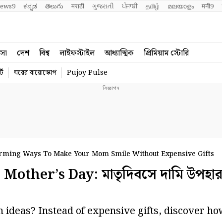
ews9
ಕನ್ನಡ
తెలుగు
मराठी
ગુજરાતી
ਪੰਜਾਬੀ
தமிழ்
മലയാളം
मनी9
বসা
দেশ
বিশ্ব
লাইফস্টাইল
আধ্যাত্মিক
প্রিমিয়াম স্টোরি
্ট
ঘরের বায়োস্কোপ
Pujoy Pulse
rming Ways To Make Your Mom Smile Without Expensive Gifts
ther’s Day: মাতৃদিবসে দামি উপহার 
n ideas? Instead of expensive gifts, discover h