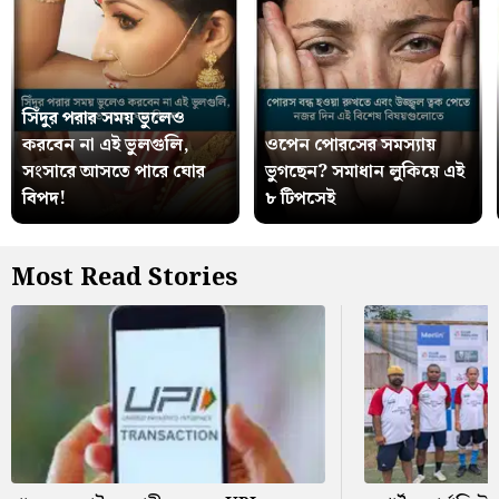
সিঁদুর পরার সময় ভুলেও
করবেন না এই ভুলগুলি,
ওপেন পোরসের সমস্যায়
সংসারে আসতে পারে ঘোর
ভুগছেন? সমাধান লুকিয়ে এই
বিপদ!
৮ টিপসেই
Most Read Stories