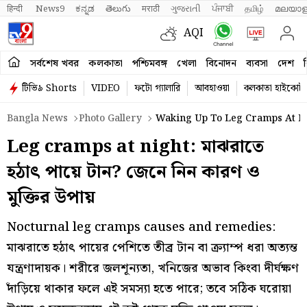
हिन्दी 
News9
ಕನ್ನಡ
తెలుగు
मराठी
ગુજરાતી
ਪੰਜਾਬੀ
தமிழ்
മലയാള
AQI
সর্বশেষ খবর
কলকাতা
পশ্চিমবঙ্গ
খেলা
বিনোদন
ব্যবসা
দেশ
ব
টিভি৯ Shorts
VIDEO
ফটো গ্যালারি
আবহাওয়া
কলকাতা হাইকোর্ট
Bangla News
Photo Gallery
Waking Up To Leg Cramps At M
Leg cramps at night: মাঝরাতে
হঠাৎ পায়ে টান? জেনে নিন কারণ ও
মুক্তির উপায়
Nocturnal leg cramps causes and remedies:
মাঝরাতে হঠাৎ পায়ের পেশিতে তীব্র টান বা ক্র্যাম্প ধরা অত্যন্ত
যন্ত্রণাদায়ক। শরীরে জলশূন্যতা, খনিজের অভাব কিংবা দীর্ঘক্ষণ
দাঁড়িয়ে থাকার ফলে এই সমস্যা হতে পারে; তবে সঠিক ঘরোয়া