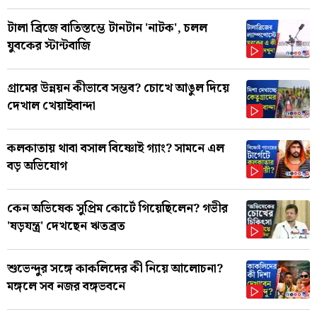
টালা ব্রিজে বাতিস্তম্ভে টানটান 'নাটক', চলল
যুবকের স্টান্টবাজি
গ্রামের উন্নয়ন কীভাবে সম্ভব? চোখে আঙুল দিয়ে
দেখাল খেয়াইবান্দা
কলকাতায় থাবা বসাল বিষ্ণোই গ্যাং? সামনে এল
বড় অভিযোগ
কেন অভিষেক সুপ্রিম কোর্টে গিয়েছিলেন? গভীর
'ষড়যন্ত্র' দেখছেন ঋতব্রত
শুভেন্দুর সঙ্গে কাকলিদের কী নিয়ে আলোচনা?
মঙ্গলে সব নজর বঙ্গভবনে