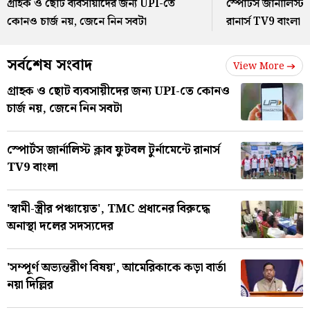
গ্রাহক ও ছোট ব্যবসায়ীদের জন্য UPI-তে
স্পোর্টস জার্নালিস্ট ক
কোনও চার্জ নয়, জেনে নিন সবটা
রানার্স TV9 বাংলা
সর্বশেষ সংবাদ
View More
গ্রাহক ও ছোট ব্যবসায়ীদের জন্য UPI-তে কোনও
চার্জ নয়, জেনে নিন সবটা
স্পোর্টস জার্নালিস্ট ক্লাব ফুটবল টুর্নামেন্টে রানার্স
TV9 বাংলা
'স্বামী-স্ত্রীর পঞ্চায়েত', TMC প্রধানের বিরুদ্ধে
অনাস্থা দলের সদস্যদের
'সম্পূর্ণ অভ্যন্তরীণ বিষয়', আমেরিকাকে কড়া বার্তা
নয়া দিল্লির