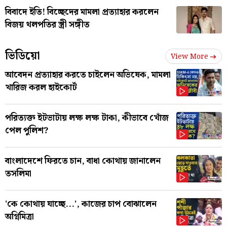
বিবাদে ইতি! বিচ্ছেদের মামলা প্রত্যাহার করলেন
বিজয় থলপতির স্ত্রী সঙ্গীত
ভিডিয়ো
View More
আবেদন প্রত্যাহার করতে চাইলেন অভিষেক, মামলা
খারিজ করল হাইকোর্ট
পরিত্যক্ত ইটভাটায় লক্ষ লক্ষ টাকা, কীভাবে খোঁজ
পেল পুলিশ?
বাংলাদেশে ফিরতে চান, বাধা কোথায় জানালেন
তসলিমা
'কে কোথায় যাচ্ছে...', কাজের চাপ বোঝালেন
অগ্নিমিত্রা