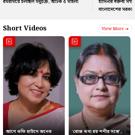
রমরমিয়ে চলছিল মধুচক্র, আটক ৫ মহিলা
হাসিনার বক্তব্য সম্
বাংলাদেশের সরকার
Short Videos
View More
আগে কফি হাউসে অনেক
'রোজ কথা হয় শশীর সঙ্গে',