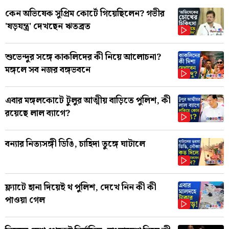
কেন অভিষেক সুপ্রিম কোর্টে গিয়েছিলেন? গভীর
'ষড়যন্ত্র' দেখছেন ঋতব্রত
শুভেন্দুর সঙ্গে কাকলিদের কী নিয়ে আলোচনা?
মঙ্গলে সব নজর বঙ্গভবনে
এবার মঙ্গলকোটে টুলুর আত্মীয় বাড়িতে পুলিশ, কী
রয়েছে লাল ব্যাগে?
বন্যার নিত্যসঙ্গী ডিঙি, চাহিদা তুঙ্গে ঘাটালে
ফ্ল্যাটে হানা দিয়েই থ পুলিশ, দেখে নিন কী কী
পাওয়া গেল