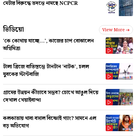
মেটার বিরুদ্ধে তদন্তে নামছে NCPCR
ভিডিয়ো
View More
'কে কোথায় যাচ্ছে...', কাজের চাপ বোঝালেন
অগ্নিমিত্রা
টালা ব্রিজে বাতিস্তম্ভে টানটান 'নাটক', চলল
যুবকের স্টান্টবাজি
গ্রামের উন্নয়ন কীভাবে সম্ভব? চোখে আঙুল দিয়ে
দেখাল খেয়াইবান্দা
কলকাতায় থাবা বসাল বিষ্ণোই গ্যাং? সামনে এল
বড় অভিযোগ