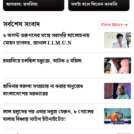
আসতাম: তসলিমা
সবটা বলে দিলেন কাকলি
সর্বশেষ সংবাদ
View More
৬ অগস্ট তরুণদের সঙ্গে সরাসরি আলোচনায়
মোহন ভাগবত, জানাল I.I.M.U.N
রমরমিয়ে চলছিল মধুচক্র, আটক ৫ মহিলা
হাসিনার বক্তব্য সম্প্রচার না করার অনুরোধ
বাংলাদেশের সরকারের
লাল হলুদের পর এবার সবুজ মেরুন, ৮ গোলের
মালায় বিধ্বস্ত সাউথ ইউনাইটেড!