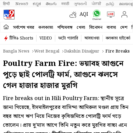
हिन्दी 
News9
ಕನ್ನಡ
తెలుగు
मराठी
ગુજરાતી
ਪੰਜਾਬੀ
தமிழ்
മലയാള
AQI
সর্বশেষ খবর
কলকাতা
পশ্চিমবঙ্গ
খেলা
বিনোদন
ব্যবসা
দেশ
ব
টিভি৯ Shorts
VIDEO
ফটো গ্যালারি
আবহাওয়া
কলকাতা হাইকোর্ট
Bangla News
West Bengal
Dakshin Dinajpur
Fire Breaks O
Poultry Farm Fire: ভয়াবহ আগুনে
পুড়ে ছাই পোলট্রি ফার্ম, আগুনে ঝলসে
গেল হাজার হাজার মুরগি
Fire breaks out in Hili Poultry Farm: স্থানীয় সূত্রে
জানা গিয়েছে, ইসমাইলপুরের বাসিন্দা আমিরুল মণ্ডল প্রায় তিন
বছর আগে ঋণ নিয়ে নিজের কৃষিজমিতে পোলট্রি ফার্ম গড়ে
তোলেন। প্রায় দু’মাস আগে তিনি নতুন করে মুরগির বাচ্চা এনে