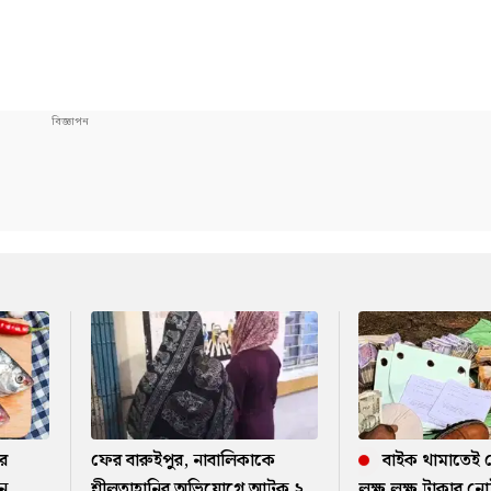
র
ফের বারুইপুর, নাবালিকাকে
বাইক থামাতেই 
ন
শ্লীলতাহানির অভিযোগে আটক ২
লক্ষ লক্ষ টাকার নোট