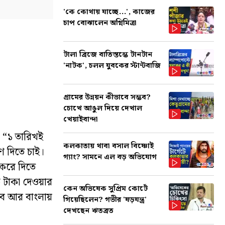
'কে কোথায় যাচ্ছে...', কাজের
চাপ বোঝালেন অগ্নিমিত্রা
টালা ব্রিজে বাতিস্তম্ভে টানটান
'নাটক', চলল যুবকের স্টান্টবাজি
গ্রামের উন্নয়ন কীভাবে সম্ভব?
চোখে আঙুল দিয়ে দেখাল
খেয়াইবান্দা
 “১ তারিখই
কলকাতায় থাবা বসাল বিষ্ণোই
ণ দিতে চাই।
গ্যাং? সামনে এল বড় অভিযোগ
 করে দিতে
 টাকা দেওয়ার
কেন অভিষেক সুপ্রিম কোর্টে
েবে আর বাংলায়
গিয়েছিলেন? গভীর 'ষড়যন্ত্র'
দেখছেন ঋতব্রত