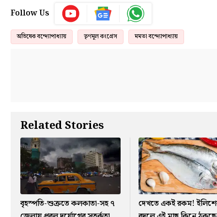
Follow Us
অভিষেক বন্দ্যোপাধ্যায়
তৃণমূল কংগ্রেস
মমতা বন্দ্যোপাধ্যায়
Related Stories
বৃহস্পতি-শুক্রতে কলকাতা-সহ ৭
দেখতে একই রকম! ইলিশে
জেলায় প্রবল দুর্যোগের সতর্কতা
বদলে এই মাছ কিনে ঠকছে