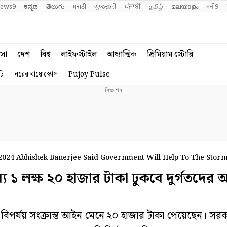
ews9
ಕನ್ನಡ
తెలుగు
मराठी
ગુજરાતી
ਪੰਜਾਬੀ
தமிழ்
മലയാളം
मनी9
বসা
দেশ
বিশ্ব
লাইফস্টাইল
আধ্যাত্মিক
প্রিমিয়াম স্টোরি
্ট
ঘরের বায়োস্কোপ
Pujoy Pulse
2024 Abhishek Banerjee Said Government Will Help To The Stor
 লক্ষ ২০ হাজার টাকা ঢুকবে দুর্গতদের অ্
পর্যয় সংক্রান্ত আইন মেনে ২০ হাজার টাকা পেয়েছেন। স