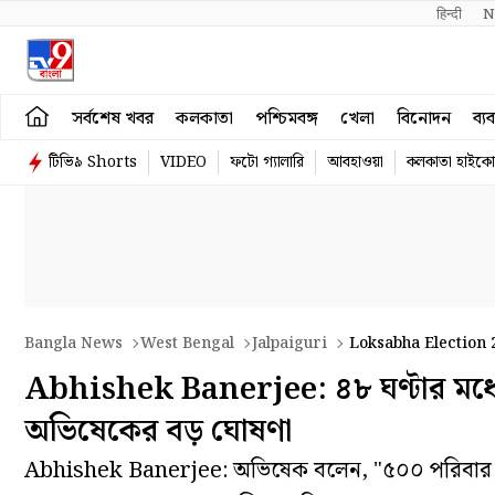
हिन्दी 
N
সর্বশেষ খবর
কলকাতা
পশ্চিমবঙ্গ
খেলা
বিনোদন
ব্য
টিভি৯ Shorts
VIDEO
ফটো গ্যালারি
আবহাওয়া
কলকাতা হাইকোর
Bangla News
West Bengal
Jalpaiguri
Loksabha Election 
Abhishek Banerjee: ৪৮ ঘণ্টার মধ্যে ১
অভিষেকের বড় ঘোষণা
Abhishek Banerjee: অভিষেক বলেন, "৫০০ পরিবার বি