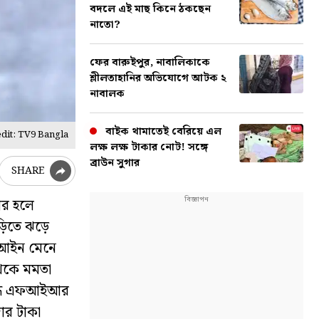
বদলে এই মাছ কিনে ঠকছেন
নাতো?
ফের বারুইপুর, নাবালিকাকে
শ্লীলতাহানির অভিযোগে আটক ২
নাবালক
বাইক থামাতেই বেরিয়ে এল
dit: TV9 Bangla
লক্ষ লক্ষ টাকার নোট! সঙ্গে
ব্রাউন সুগার
SHARE
ার হলে
়িতে ঝড়ে
া আইন মেনে
থেকে মমতা
রুদ্ধে এফআইআর
ার টাকা