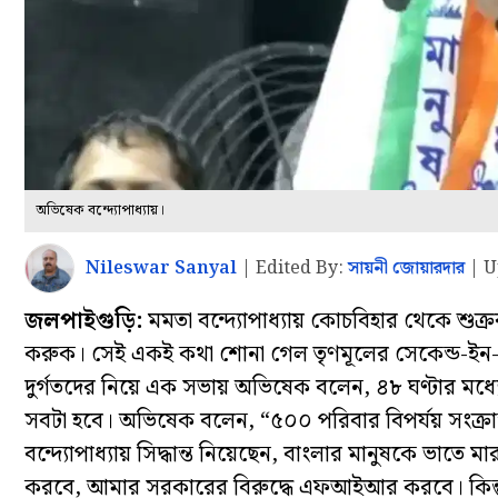
অভিষেক বন্দ্যোপাধ্যায়।
Nileswar Sanyal
|
Edited By:
সায়নী জোয়ারদার
|
U
জলপাইগুড়ি:
মমতা বন্দ্যোপাধ্যায় কোচবিহার থেকে শুক
করুক। সেই একই কথা শোনা গেল তৃণমূলের সেকেন্ড-ইন-ক
দুর্গতদের নিয়ে এক সভায় অভিষেক বলেন, ৪৮ ঘণ্টার মধ্য
সবটা হবে। অভিষেক বলেন, “৫০০ পরিবার বিপর্যয় সংক্
বন্দ্যোপাধ্যায় সিদ্ধান্ত নিয়েছেন, বাংলার মানুষকে ভাত
করবে, আমার সরকারের বিরুদ্ধে এফআইআর করবে। কিন্তু ৪৮ 