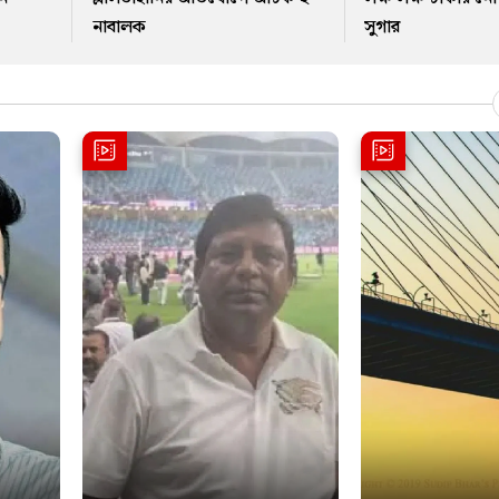
নাবালক
সুগার