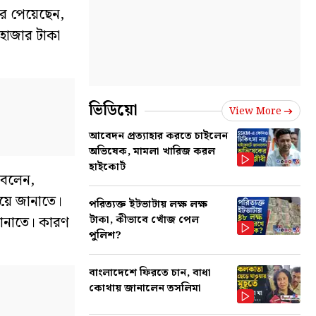
রে পেয়েছেন,
 হাজার টাকা
ভিডিয়ো
View More
আবেদন প্রত্যাহার করতে চাইলেন
অভিষেক, মামলা খারিজ করল
হাইকোর্ট
ি বলেন,
িষয়ে জানাতে।
পরিত্যক্ত ইটভাটায় লক্ষ লক্ষ
টাকা, কীভাবে খোঁজ পেল
 জানাতে। কারণ
পুলিশ?
বাংলাদেশে ফিরতে চান, বাধা
কোথায় জানালেন তসলিমা