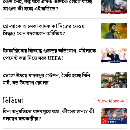
কেউ নেই, বন্ধ ঘরে এদিক-ওদিকে লেগে যাচ্ছে
আগুন! কী হচ্ছে এই বাড়িতে?
প্লে-ব্যাকে আচমকা কামব্যাক! নিজের নেওয়া
সিদ্ধান্ত কেন বদলালেন অরিজিৎ?
ইনফান্তিনোর বিরুদ্ধে গুরুতর অভিযোগ, মহিলাকে
পেমেন্ট করা নিয়ে সরব UEFA!
সেজে উঠছে যাদবপুর স্টেশন, তৈরি হচ্ছে মিনি
মার্ট, বড় উদ্যোগ রেলের
ভিডিয়ো
View More
বিনা অনুমতিতে যাদবপুরে যজ্ঞ, কীসের জন্য? কী
বলছেন যজ্ঞকারীরা?