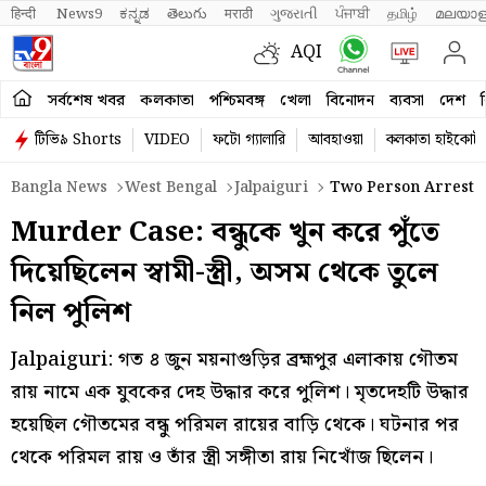
हिन्दी 
News9
ಕನ್ನಡ
తెలుగు
मराठी
ગુજરાતી
ਪੰਜਾਬੀ
தமிழ்
മലയാള
AQI
সর্বশেষ খবর
কলকাতা
পশ্চিমবঙ্গ
খেলা
বিনোদন
ব্যবসা
দেশ
ব
টিভি৯ Shorts
VIDEO
ফটো গ্যালারি
আবহাওয়া
কলকাতা হাইকোর্ট
Bangla News
West Bengal
Jalpaiguri
Two Person Arrested 
Murder Case: বন্ধুকে খুন করে পুঁতে
দিয়েছিলেন স্বামী-স্ত্রী, অসম থেকে তুলে
নিল পুলিশ
Jalpaiguri: গত ৪ জুন ময়নাগুড়ির ব্রহ্মপুর এলাকায় গৌতম
রায় নামে এক যুবকের দেহ উদ্ধার করে পুলিশ। মৃতদেহটি উদ্ধার
হয়েছিল গৌতমের বন্ধু পরিমল রায়ের বাড়ি থেকে। ঘটনার পর
থেকে পরিমল রায় ও তাঁর স্ত্রী সঙ্গীতা রায় নিখোঁজ ছিলেন।