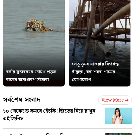
সেতু ডুবে যাওয়ায় বিপর্যস্ত
বর্ষার সুন্দরবনে চোখে পড়ল
বাঁকুড়া, বন্ধ শহর-গ্রামের
বাঘের অসাধারণ সাঁতার!
যোগাযোগ
সর্বশেষ সংবাদ
View More
১০ সেকেন্ডে কমবে হেঁচকি! জিভের নিচে রাখুন
এই জিনিস