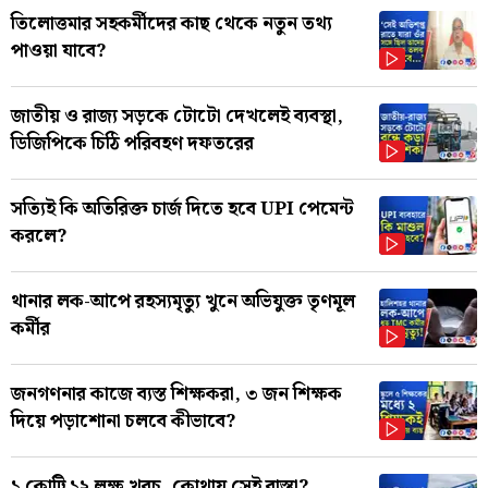
তিলোত্তমার সহকর্মীদের কাছ থেকে নতুন তথ্য
পাওয়া যাবে?
জাতীয় ও রাজ্য সড়কে টোটো দেখলেই ব্যবস্থা,
ডিজিপিকে চিঠি পরিবহণ দফতরের
সত্যিই কি অতিরিক্ত চার্জ দিতে হবে UPI পেমেন্ট
করলে?
থানার লক-আপে রহস্যমৃত্যু খুনে অভিযুক্ত তৃণমূল
কর্মীর
জনগণনার কাজে ব্যস্ত শিক্ষকরা, ৩ জন শিক্ষক
দিয়ে পড়াশোনা চলবে কীভাবে?
১ কোটি ১২ লক্ষ খরচ, কোথায় সেই রাস্তা?