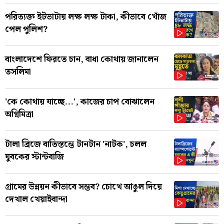
পরিত্যক্ত ইটভাটায় লক্ষ লক্ষ টাকা, কীভাবে খোঁজ
পেল পুলিশ?
বাংলাদেশে ফিরতে চান, বাধা কোথায় জানালেন
তসলিমা
'কে কোথায় যাচ্ছে...', কাজের চাপ বোঝালেন
অগ্নিমিত্রা
টালা ব্রিজে বাতিস্তম্ভে টানটান 'নাটক', চলল
যুবকের স্টান্টবাজি
গ্রামের উন্নয়ন কীভাবে সম্ভব? চোখে আঙুল দিয়ে
দেখাল খেয়াইবান্দা