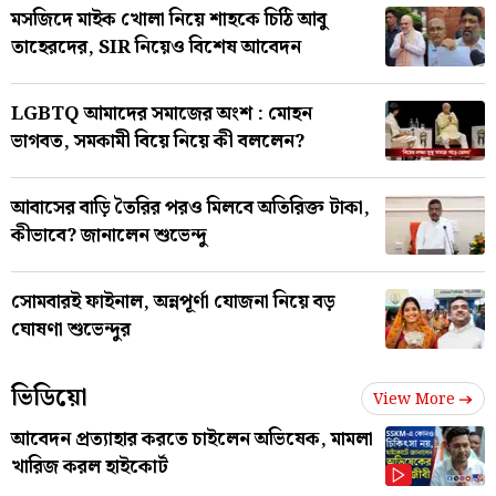
মসজিদে মাইক খোলা নিয়ে শাহকে চিঠি আবু
তাহেরদের, SIR নিয়েও বিশেষ আবেদন
LGBTQ আমাদের সমাজের অংশ : মোহন
ভাগবত, সমকামী বিয়ে নিয়ে কী বললেন?
আবাসের বাড়ি তৈরির পরও মিলবে অতিরিক্ত টাকা,
কীভাবে? জানালেন শুভেন্দু
সোমবারই ফাইনাল, অন্নপূর্ণা যোজনা নিয়ে বড়
ঘোষণা শুভেন্দুর
ভিডিয়ো
View More
আবেদন প্রত্যাহার করতে চাইলেন অভিষেক, মামলা
খারিজ করল হাইকোর্ট