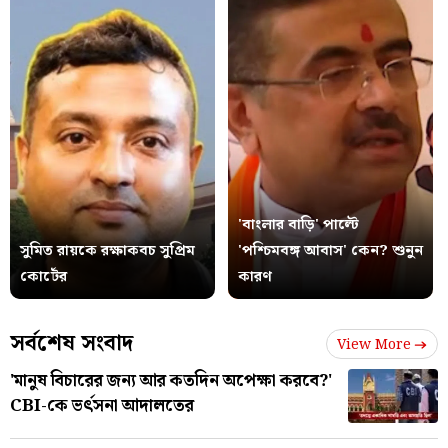
'বাংলার বাড়ি' পাল্টে
সুমিত রায়কে রক্ষাকবচ সুপ্রিম
'পশ্চিমবঙ্গ আবাস' কেন? শুনুন
কোর্টের
কারণ
সর্বশেষ সংবাদ
View More
'মানুষ বিচারের জন্য আর কতদিন অপেক্ষা করবে?'
CBI-কে ভর্ৎসনা আদালতের