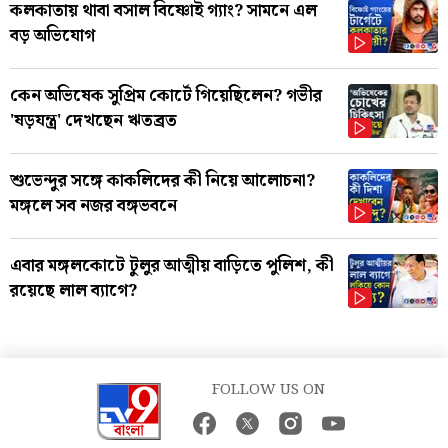
কলকাতায় থাবা বসাল বিষ্ণোই গ্যাং? সামনে এল
বড় অভিযোগ
কেন অভিষেক সুপ্রিম কোর্টে গিয়েছিলেন? গভীর
'ষড়যন্ত্র' দেখছেন ঋতব্রত
শুভেন্দুর সঙ্গে কাকলিদের কী নিয়ে আলোচনা?
মঙ্গলে সব নজর বঙ্গভবনে
এবার মঙ্গলকোটে টুলুর আত্মীয় বাড়িতে পুলিশ, কী
রয়েছে লাল ব্যাগে?
FOLLOW US ON