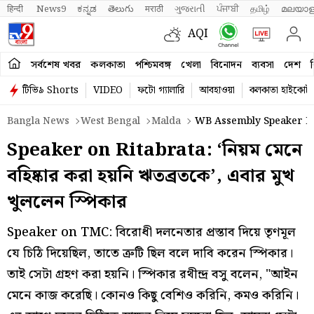
हिन्दी 
News9
ಕನ್ನಡ
తెలుగు
मराठी
ગુજરાતી
ਪੰਜਾਬੀ
தமிழ்
മലയാള
AQI
সর্বশেষ খবর
কলকাতা
পশ্চিমবঙ্গ
খেলা
বিনোদন
ব্যবসা
দেশ
ব
টিভি৯ Shorts
VIDEO
ফটো গ্যালারি
আবহাওয়া
কলকাতা হাইকোর্ট
Bangla News
West Bengal
Malda
WB Assembly Speaker Rat
Speaker on Ritabrata: ‘নিয়ম মেনে
বহিষ্কার করা হয়নি ঋতব্রতকে’, এবার মুখ
খুললেন স্পিকার
Speaker on TMC: বিরোধী দলনেতার প্রস্তাব দিয়ে তৃণমূল
যে চিঠি দিয়েছিল, তাতে ত্রুটি ছিল বলে দাবি করেন স্পিকার।
তাই সেটা গ্রহণ করা হয়নি। স্পিকার রথীন্দ্র বসু বলেন, "আইন
মেনে কাজ করেছি। কোনও কিছু বেশিও করিনি, কমও করিনি।