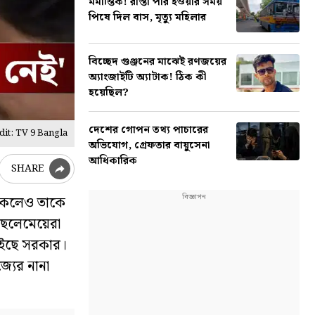
মর্মান্তিক! রাস্তা পার হওয়ার সময়
পিষে দিল বাস, মৃত্যু মহিলার
বিচ্ছেদ গুঞ্জনের মাঝেই রণজয়ের
অ্যাংজাইটি অ্যাটাক! ঠিক কী
হয়েছিল?
দেশের গোপন তথ্য পাচারের
it: TV 9 Bangla
অভিযোগ, গ্রেফতার বায়ুসেনা
আধিকারিক
SHARE
 থাকলেও তাকে
ছেলেমেয়েরা
চাইছে সরকার।
্যের নানা