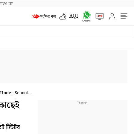
TV9-UP
AQI
 Under School
 কাছেই
েট টিউটর