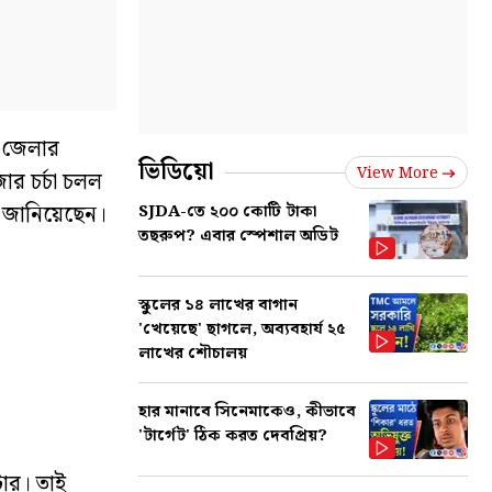
র জেলার
ভিডিয়ো
View More
োর চর্চা চলল
লে জানিয়েছেন।
SJDA-তে ২০০ কোটি টাকা
তছরুপ? এবার স্পেশাল অডিট
স্কুলের ১৪ লাখের বাগান
'খেয়েছে' ছাগলে, অব্যবহার্য ২৫
লাখের শৌচালয়
হার মানাবে সিনেমাকেও, কীভাবে
'টার্গেট' ঠিক করত দেবপ্রিয়?
ার। তাই