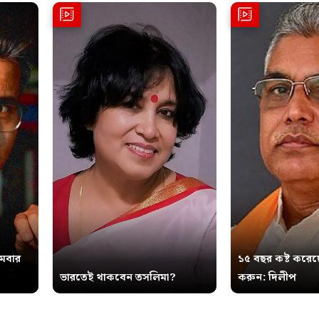
থমবার
১৫ বছর কষ্ট করেছ
ভারতেই থাকবেন তসলিমা?
করুন: দিলীপ