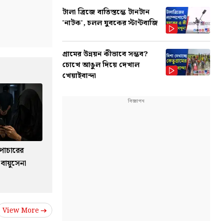
টালা ব্রিজে বাতিস্তম্ভে টানটান
'নাটক', চলল যুবকের স্টান্টবাজি
গ্রামের উন্নয়ন কীভাবে সম্ভব?
চোখে আঙুল দিয়ে দেখাল
খেয়াইবান্দা
পাচারের
বায়ুসেনা
View More