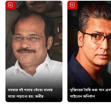
মমতার বই গলায় তেঁতো ঢালার
সৃজিতের তৈরি করা গান প্র
মতো পড়ানো হত: অধীর
গাইলেন অনির্বাণ