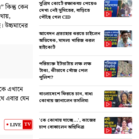
সুপ্রিম কোর্টে রক্ষাকবচ পেয়েও
 কিন্তু কেন
দেখা নেই সুমিতের, বাড়িতে
কথায়,
পৌঁছে গেল CID
। উচ্চমানের
আবেদন প্রত্যাহার করতে চাইলেন
”
অভিষেক, মামলা খারিজ করল
হাইকোর্ট
পরিত্যক্ত ইটভাটায় লক্ষ লক্ষ
টাকা, কীভাবে খোঁজ পেল
পুলিশ?
েকে এখানে
বাংলাদেশে ফিরতে চান, বাধা
থে এবার যেন
কোথায় জানালেন তসলিমা
'কে কোথায় যাচ্ছে...', কাজের
TV
LIVE
চাপ বোঝালেন অগ্নিমিত্রা