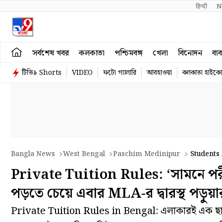
हिन्दी 
N
সর্বশেষ খবর
কলকাতা
পশ্চিমবঙ্গ
খেলা
বিনোদন
ব্য
টিভি৯ Shorts
VIDEO
ফটো গ্যালারি
আবহাওয়া
কলকাতা হাইকোর
Bangla News
West Bengal
Paschim Medinipur
Students 
Teachers In West Bengal
Private Tuition Rules: ‘সামনে পরীক
পড়তে চেয়ে এবার MLA-র দ্বারস্থ পড়ুয়া
Private Tuition Rules in Bengal: এলাকারই এক ছাত্রী