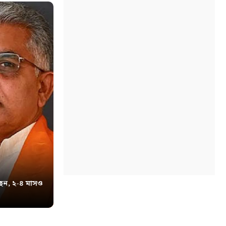
েন, ২-৪ মাসও