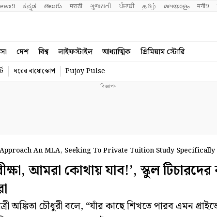
ews9
ಕನ್ನಡ
తెలుగు
मराठी
ગુજરાતી
ਪੰਜਾਬੀ
தமிழ்
മലയാളം
मनी9
বসা
দেশ
বিশ্ব
লাইফস্টাইল
আধ্যাত্মিক
প্রিমিয়াম স্টোরি
্ট
ঘরের বায়োস্কোপ
Pujoy Pulse
Approach An MLA, Seeking To Private Tuition Study Specifically
্ষা, আমরা কোথায় যাব!’, স্কুল টিচারদের
রা
 অঙ্কিতা চৌধুরী বলে, “যাঁর কাছে শিখতে পারব এমন প্রাইভ