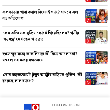
কলকাতায় থাবা বসাল বিষ্ণোই গ্যাং? সামনে এল
বড় অভিযোগ
কেন অভিষেক সুপ্রিম কোর্টে গিয়েছিলেন? গভীর
'ষড়যন্ত্র' দেখছেন ঋতব্রত
শুভেন্দুর সঙ্গে কাকলিদের কী নিয়ে আলোচনা?
মঙ্গলে সব নজর বঙ্গভবনে
এবার মঙ্গলকোটে টুলুর আত্মীয় বাড়িতে পুলিশ, কী
রয়েছে লাল ব্যাগে?
FOLLOW US ON