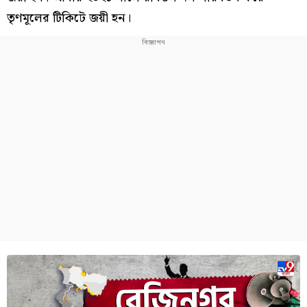
তৃণমূলের টিকিটে জয়ী হন।