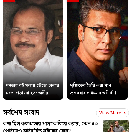
মমতার বই গলায় তেঁতো ঢালার
সৃজিতের তৈরি করা গান
মতো পড়ানো হত: অধীর
প্রথমবার গাইলেন অনির্বাণ
সর্বশেষ সংবাদ
View More
কথা ছিল কলকাতার পাত্রকে বিয়ে করার, কেন ৫০
পেরিয়েও অবিবাহিত সইফের বোন?