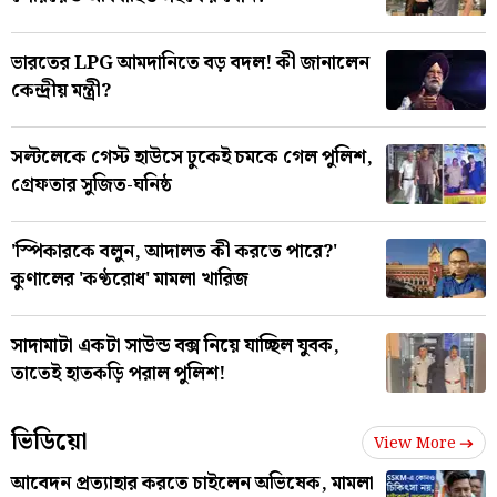
ভারতের LPG আমদানিতে বড় বদল! কী জানালেন
কেন্দ্রীয় মন্ত্রী?
সল্টলেকে গেস্ট হাউসে ঢুকেই চমকে গেল পুলিশ,
গ্রেফতার সুজিত-ঘনিষ্ঠ
'স্পিকারকে বলুন, আদালত কী করতে পারে?'
কুণালের 'কণ্ঠরোধ' মামলা খারিজ
সাদামাটা একটা সাউন্ড বক্স নিয়ে যাচ্ছিল যুবক,
তাতেই হাতকড়ি পরাল পুলিশ!
ভিডিয়ো
View More
আবেদন প্রত্যাহার করতে চাইলেন অভিষেক, মামলা