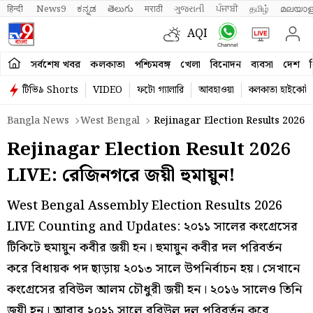
हिन्दी 
News9
ಕನ್ನಡ
తెలుగు
मराठी
ગુજરાતી
ਪੰਜਾਬੀ
தமிழ்
മലയാള
AQI
সর্বশেষ খবর
কলকাতা
পশ্চিমবঙ্গ
খেলা
বিনোদন
ব্যবসা
দেশ
ব
টিভি৯ Shorts
VIDEO
ফটো গ্যালারি
আবহাওয়া
কলকাতা হাইকোর্ট
Bangla News
West Bengal
Rejinagar Election Results 2026
Rejinagar Election Result 2026
LIVE: রেজিনগরে জয়ী হুমায়ুন!
West Bengal Assembly Election Results 2026
LIVE Counting and Updates: ২০১১ সালের কংগ্রেসের
টিকিটে হুমায়ুন কবীর জয়ী হন। হুমায়ুন কবীর দল পরিবর্তন
করে বিধায়ক পদ ছাড়ায় ২০১৩ সালে উপনির্বাচন হয়। সেখানে
কংগ্রেসের রবিউল আলম চৌধুরী জয়ী হন। ২০১৬ সালেও তিনি
জয়ী হন। আবার ২০২১ সালে রবিউল দল পরিবর্তন করে