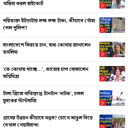
খারিজ করল হাইকোর্ট
পরিত্যক্ত ইটভাটায় লক্ষ লক্ষ টাকা, কীভাবে খোঁজ
পেল পুলিশ?
বাংলাদেশে ফিরতে চান, বাধা কোথায় জানালেন
তসলিমা
'কে কোথায় যাচ্ছে...', কাজের চাপ বোঝালেন
অগ্নিমিত্রা
টালা ব্রিজে বাতিস্তম্ভে টানটান 'নাটক', চলল
যুবকের স্টান্টবাজি
গ্রামের উন্নয়ন কীভাবে সম্ভব? চোখে আঙুল দিয়ে
দেখাল খেয়াইবান্দা