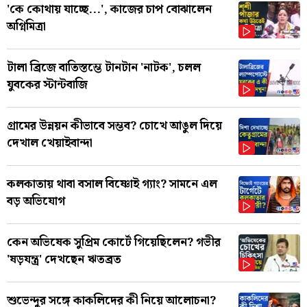
'কে কোথায় যাচ্ছে...', কাজের চাপ বোঝালেন
অগ্নিমিত্রা
টালা ব্রিজে বাতিস্তম্ভে টানটান 'নাটক', চলল
যুবকের স্টান্টবাজি
গ্রামের উন্নয়ন কীভাবে সম্ভব? চোখে আঙুল দিয়ে
দেখাল খেয়াইবান্দা
কলকাতায় থাবা বসাল বিষ্ণোই গ্যাং? সামনে এল
বড় অভিযোগ
কেন অভিষেক সুপ্রিম কোর্টে গিয়েছিলেন? গভীর
'ষড়যন্ত্র' দেখছেন ঋতব্রত
শুভেন্দুর সঙ্গে কাকলিদের কী নিয়ে আলোচনা?