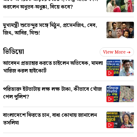
করলেন অনুভব-অনুষ্কা, বিয়ে কবে?
মুখ্যমন্ত্রী শুভেন্দুর সঙ্গে মিঠুন, প্রসেনজিৎ, দেব,
জিৎ, আবির, যিশু!
ভিডিয়ো
View More
আবেদন প্রত্যাহার করতে চাইলেন অভিষেক, মামলা
খারিজ করল হাইকোর্ট
পরিত্যক্ত ইটভাটায় লক্ষ লক্ষ টাকা, কীভাবে খোঁজ
পেল পুলিশ?
বাংলাদেশে ফিরতে চান, বাধা কোথায় জানালেন
তসলিমা