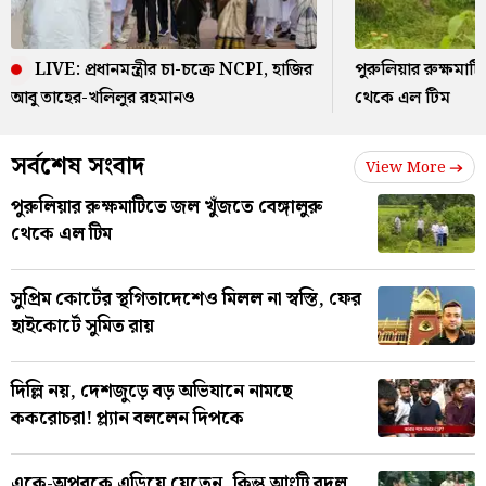
LIVE: প্রধানমন্ত্রীর চা-চক্রে NCPI, হাজির
পুরুলিয়ার রুক্ষমাটি
আবু তাহের-খলিলুর রহমানও
থেকে এল টিম
সর্বশেষ সংবাদ
View More
পুরুলিয়ার রুক্ষমাটিতে জল খুঁজতে বেঙ্গালুরু
থেকে এল টিম
সুপ্রিম কোর্টের স্থগিতাদেশেও মিলল না স্বস্তি, ফের
হাইকোর্টে সুমিত রায়
দিল্লি নয়, দেশজুড়ে বড় অভিযানে নামছে
ককরোচরা! প্ল্যান বললেন দিপকে
একে-অপরকে এড়িয়ে যেতেন, কিন্তু আংটি বদল