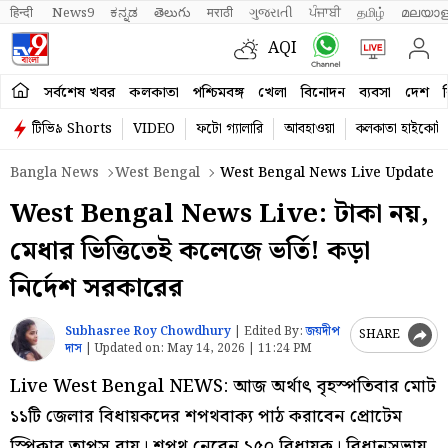
हिन्दी 
News9
ಕನ್ನಡ
తెలుగు
मराठी
ગુજરાતી
ਪੰਜਾਬੀ
தமிழ்
മലയാള
AQI
সর্বশেষ খবর
কলকাতা
পশ্চিমবঙ্গ
খেলা
বিনোদন
ব্যবসা
দেশ
ব
টিভি৯ Shorts
VIDEO
ফটো গ্যালারি
আবহাওয়া
কলকাতা হাইকোর্ট
Bangla News
West Bengal
West Bengal News Live Update O
West Bengal News Live: টাকা নয়,
মেধার ভিত্তিতেই কলেজে ভর্তি! কড়া
নির্দেশ সরকারের
Subhasree Roy Chowdhury
|
Edited By:
জয়দীপ
SHARE
দাস
|
Updated on:
May 14, 2026 | 11:24 PM
Live West Bengal NEWS: আজ অর্থাৎ বৃহস্পতিবার মোট
১১টি জেলার বিধায়কদের শপথবাক্য পাঠ করাবেন প্রোটেম
স্পিকার তাপস রায়। শপথ নেবেন ১৫০ বিধায়ক। বিধানসভায়