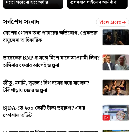
মতো পড়ানো হত: অধীর
প্রথমবার গাইলেন অনির্বাণ
সর্বশেষ সংবাদ
View More
দেশের গোপন তথ্য পাচারের অভিযোগ, গ্রেফতার
বায়ুসেনা আধিকারিক
তারেকের BNP-র সঙ্গে মিশে যাবে আওয়ামী লিগ?
হাসিনার ফেরার আগেই জল্পনা
জীতু, মনামি, সৃজলা! বিগ বসের ঘরে যাচ্ছেন?
টলিপাড়ায় জোর জল্পনা
SJDA-তে ২০০ কোটি টাকা তছরুপ? এবার
স্পেশাল অডিট