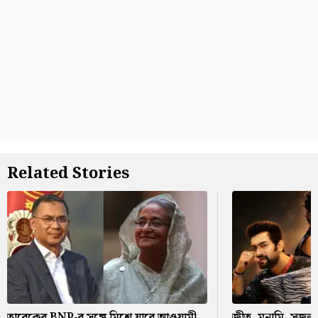
Related Stories
তারেকের BNP-র সঙ্গে মিশে যাবে আওয়ামী
জীতু, মনামি, সৃজলা