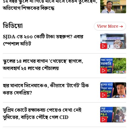
১২ বছর স্কুলে না গিয়ে মাসে মাসে বেতন তুলেছেন,
অভিযোগ শিক্ষকের বিরুদ্ধে
ভিডিয়ো
View More
SJDA-তে ২০০ কোটি টাকা তছরুপ? এবার
স্পেশাল অডিট
স্কুলের ১৪ লাখের বাগান 'খেয়েছে' ছাগলে,
অব্যবহার্য ২৫ লাখের শৌচালয়
হার মানাবে সিনেমাকেও, কীভাবে 'টার্গেট' ঠিক
করত দেবপ্রিয়?
সুপ্রিম কোর্টে রক্ষাকবচ পেয়েও দেখা নেই
সুমিতের, বাড়িতে পৌঁছে গেল CID