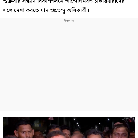
শুক্রবার সন্ধ্যায় বিকাশভবনে আন্দোলনরত চাকরিহারাদের
সঙ্গে দেখা করতে যান শুভেন্দু অধিকারী।