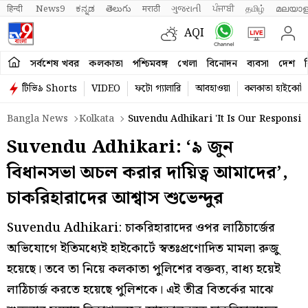
हिन्दी 
News9
ಕನ್ನಡ
తెలుగు
मराठी
ગુજરાતી
ਪੰਜਾਬੀ
தமிழ்
മലയാള
AQI
সর্বশেষ খবর
কলকাতা
পশ্চিমবঙ্গ
খেলা
বিনোদন
ব্যবসা
দেশ
ব
টিভি৯ Shorts
VIDEO
ফটো গ্যালারি
আবহাওয়া
কলকাতা হাইকোর্ট
Bangla News
Kolkata
Suvendu Adhikari 'It Is Our Responsib
Suvendu Adhikari: ‘৯ জুন
বিধানসভা অচল করার দায়িত্ব আমাদের’,
চাকরিহারাদের আশ্বাস শুভেন্দুর
Suvendu Adhikari: চাকরিহারাদের ওপর লাঠিচার্জের
অভিযোগে ইতিমধ্যেই হাইকোর্টে স্বতঃপ্রণোদিত মামলা রুজু
হয়েছে। তবে তা নিয়ে কলকাতা পুলিশের বক্তব্য, বাধ্য হয়েই
লাঠিচার্জ করতে হয়েছে পুলিশকে। এই তীব্র বিতর্কের মাঝে