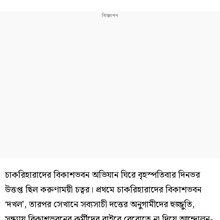
চাকরিহারাদের বিকাশভবন অভিযান ঘিরে বৃহস্পতিবার দিনভর
উত্তপ্ত ছিল করুণাময়ী চত্বর। প্রথমে চাকরিহারাদের বিকাশভবন
‘দখল’, তারপর সেখানে সব্যসাচী দত্তের অনুগামীদের হুজ্জুতি,
সন্ধ্যায় বিকাশভবনের কর্মীদের বাইরে বেরোতে না দিয়ে আন্দোলন-