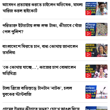
আবেদন প্রত্যাহার করতে চাইলেন অভিষেক, মামলা
খারিজ করল হাইকোর্ট
পরিত্যক্ত ইটভাটায় লক্ষ লক্ষ টাকা, কীভাবে খোঁজ
পেল পুলিশ?
বাংলাদেশে ফিরতে চান, বাধা কোথায় জানালেন
তসলিমা
'কে কোথায় যাচ্ছে...', কাজের চাপ বোঝালেন
অগ্নিমিত্রা
টালা ব্রিজে বাতিস্তম্ভে টানটান 'নাটক', চলল
যুবকের স্টান্টবাজি
গ্রামের উন্নয়ন কীভাবে সম্ভব? চোখে আঙুল দিয়ে