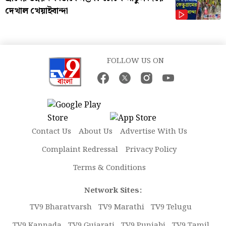
দেখাল খেয়াইবান্দা
FOLLOW US ON
Contact Us
About Us
Advertise With Us
Complaint Redressal
Privacy Policy
Terms & Conditions
Network Sites:
TV9 Bharatvarsh
TV9 Marathi
TV9 Telugu
TV9 Kannada
TV9 Gujarati
TV9 Punjabi
TV9 Tamil