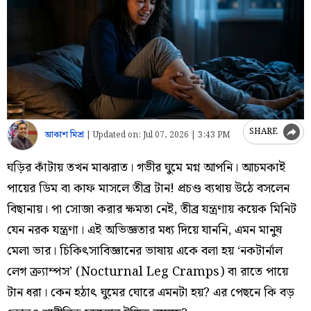
SHARE
আকাশ মিশ্র
|
Updated on:
Jul 07, 2026 | 3:43 PM
ঘড়ির কাঁটায় তখন মাঝরাত। গভীর ঘুমে মগ্ন আপনি। আচমকাই
পায়ের ডিম বা কাফ মাসলে তীব্র টান! প্রচণ্ড ব্যথায় উঠে বসলেন
বিছানায়। পা সোজা করার ক্ষমতা নেই, তীব্র যন্ত্রণায় কয়েক মিনিট
যেন নরক যন্ত্রণা। এই অভিজ্ঞতার মধ্য দিয়ে যাননি, এমন মানুষ
মেলা ভার। চিকিৎসাবিজ্ঞানের ভাষায় একে বলা হয় ‘নকটার্নাল
লেগ ক্র্যাম্পস’ (Nocturnal Leg Cramps) বা রাতে পায়ে
টান ধরা। কেন হঠাৎ ঘুমের ঘোরে এমনটা হয়? এর পেছনে কি বড়