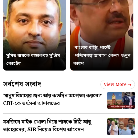
'বাংলার বাড়ি' পাল্টে
সুমিত রায়কে রক্ষাকবচ সুপ্রিম
'পশ্চিমবঙ্গ আবাস' কেন? শুনুন
কোর্টের
কারণ
সর্বশেষ সংবাদ
View More
'মানুষ বিচারের জন্য আর কতদিন অপেক্ষা করবে?'
CBI-কে ভর্ৎসনা আদালতের
মসজিদে মাইক খোলা নিয়ে শাহকে চিঠি আবু
তাহেরদের, SIR নিয়েও বিশেষ আবেদন