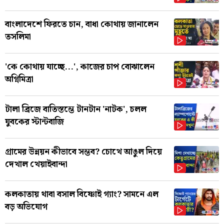
বাংলাদেশে ফিরতে চান, বাধা কোথায় জানালেন
তসলিমা
'কে কোথায় যাচ্ছে...', কাজের চাপ বোঝালেন
অগ্নিমিত্রা
টালা ব্রিজে বাতিস্তম্ভে টানটান 'নাটক', চলল
যুবকের স্টান্টবাজি
গ্রামের উন্নয়ন কীভাবে সম্ভব? চোখে আঙুল দিয়ে
দেখাল খেয়াইবান্দা
কলকাতায় থাবা বসাল বিষ্ণোই গ্যাং? সামনে এল
বড় অভিযোগ