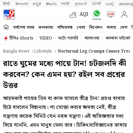
हिन्दी 
News9
ಕನ್ನಡ
తెలుగు
मराठी
ગુજરાતી
ਪੰਜਾਬੀ
தமிழ்
മലയാള
AQI
সর্বশেষ খবর
কলকাতা
পশ্চিমবঙ্গ
খেলা
বিনোদন
ব্যবসা
দেশ
ব
টিভি৯ Shorts
VIDEO
ফটো গ্যালারি
আবহাওয়া
কলকাতা হাইকোর্ট
Bangla News
Lifestyle
Nocturnal Leg Cramps Causes Treat
রাতে ঘুমের মধ্যে পায়ে টান! চটজলদি কী
করবেন? কেন এমন হয়? রইল সব প্রশ্নের
উত্তর
আচমকাই পায়ের ডিম বা কাফ মাসলে তীব্র টান! প্রচণ্ড ব্যথায়
উঠে বসলেন বিছানায়। পা সোজা করার ক্ষমতা নেই, তীব্র
যন্ত্রণায় কয়েক মিনিট যেন নরক যন্ত্রণা। এই অভিজ্ঞতার মধ্য
দিয়ে যাননি, এমন মানুষ মেলা ভার। চিকিৎসাবিজ্ঞানের ভাষায়