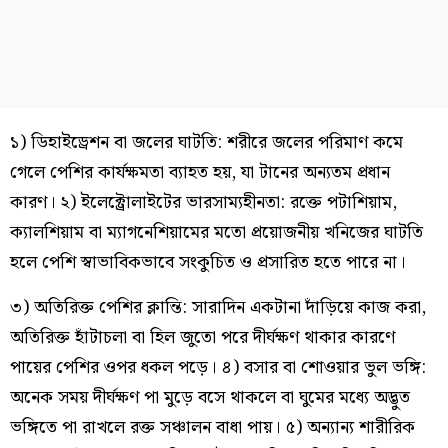
১) ডিহাইড্রেশন বা জলের ঘাটতি: শরীরে জলের পরিমাণ কমে
গেলে পেশির কার্যক্ষমতা ব্যাহত হয়, যা টানের অন্যতম প্রধান
কারণ। ২) ইলেক্ট্রোলাইটের ভারসাম্যহীনতা: রক্তে পটাশিয়াম,
ক্যালশিয়াম বা ম্যাগনেশিয়ামের মতো প্রয়োজনীয় খনিজের ঘাটতি
হলে পেশি স্বাভাবিকভাবে সংকুচিত ও প্রসারিত হতে পারে না।
৩) অতিরিক্ত পেশির ক্লান্তি: সারাদিন একটানা দাঁড়িয়ে কাজ করা,
অতিরিক্ত হাঁটাচলা বা হিল জুতো পরে দীর্ঘক্ষণ থাকার কারণে
পায়ের পেশির ওপর ধকল পড়ে। ৪) বসার বা শোওয়ার ভুল ভঙ্গি:
অনেক সময় দীর্ঘক্ষণ পা মুড়ে বসে থাকলে বা ঘুমের মধ্যে অদ্ভুত
ভঙ্গিতে পা রাখলে রক্ত সঞ্চালন বাধা পায়। ৫) অন্যান্য শারীরিক