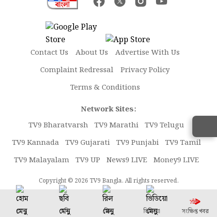
Contact Us
About Us
Advertise With Us
Complaint Redressal
Privacy Policy
Terms & Conditions
Network Sites:
TV9 Bharatvarsh
TV9 Marathi
TV9 Telugu
TV9 Kannada
TV9 Gujarati
TV9 Punjabi
TV9 Tamil
TV9 Malayalam
TV9 UP
News9 LIVE
Money9 LIVE
Copyright © 2026 TV9 Bangla. All rights reserved.
মেনু
ছবি
রিল
ভিডিয়ো
সংক্ষিপ্ত খবর