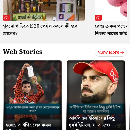
পুরনো গাড়িতে E 20 পেট্রল ভরলে কী হবে
রোজ ক্রকস পড়েন?
জানেন?
শিশুর পায়ের ক্ষতি
Web Stories
View More
আইপিএল ইতিহাসের কিছু
২০২৬ আইপিএলের কমলা
দুর্ধর্ষ ইনিংস, যা আজও