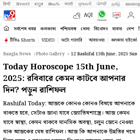
हिन्दी 
News9
ಕನ್ನಡ
తెలుగు
मराठी
ગુજરાતી
ਪੰਜਾਬੀ
தமிழ்
മലയാള
AQI
সর্বশেষ খবর
কলকাতা
পশ্চিমবঙ্গ
খেলা
বিনোদন
ব্যবসা
দেশ
ব
টিভি৯ Shorts
VIDEO
ফটো গ্যালারি
আবহাওয়া
কলকাতা হাইকোর্ট
Bangla News
Photo Gallery
12 Rashifal 15th June, 2025 Sun
Today Horoscope 15th June,
2025: রবিবারে কেমন কাটবে আপনার
দিন? পড়ুন রাশিফল
Rashifal Today: আজকে কোনও কোনও বিষয়ে আপনাকে
থাকতে হবে, সেটাও জানা যাবে জ্যোতিষশাস্ত্রে। আজ কেমন
যাবে স্বাস্থ্য, কেমন থাকবে মানসিক অবস্থা, চলুন জেনে নেওয়া
যাক আজকের মেষ রাশিফল। আজ কি আপনাকে উন্নতির পথে