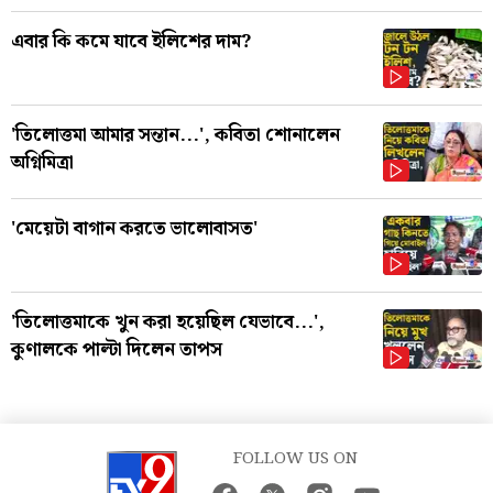
এবার কি কমে যাবে ইলিশের দাম?
'তিলোত্তমা আমার সন্তান...', কবিতা শোনালেন
অগ্নিমিত্রা
'মেয়েটা বাগান করতে ভালোবাসত'
'তিলোত্তমাকে খুন করা হয়েছিল যেভাবে...',
কুণালকে পাল্টা দিলেন তাপস
FOLLOW US ON