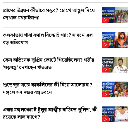
গ্রামের উন্নয়ন কীভাবে সম্ভব? চোখে আঙুল দিয়ে
দেখাল খেয়াইবান্দা
কলকাতায় থাবা বসাল বিষ্ণোই গ্যাং? সামনে এল
বড় অভিযোগ
কেন অভিষেক সুপ্রিম কোর্টে গিয়েছিলেন? গভীর
'ষড়যন্ত্র' দেখছেন ঋতব্রত
শুভেন্দুর সঙ্গে কাকলিদের কী নিয়ে আলোচনা?
মঙ্গলে সব নজর বঙ্গভবনে
এবার মঙ্গলকোটে টুলুর আত্মীয় বাড়িতে পুলিশ, কী
রয়েছে লাল ব্যাগে?