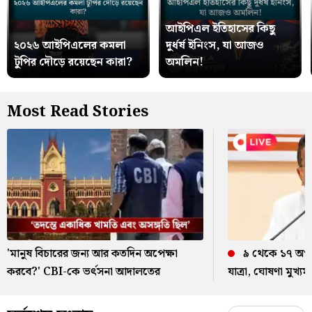
আইপিএল ইতিহাসের কিছু
২০২৬ আইপিএলের কমলা
দুর্ধর্ষ ইনিংস, যা আজও
টুপির দৌড়ে রয়েছেন কারা?
অমলিন!
Most Read Stories
'মানুষ বিচারের জন্য আর কতদিন অপেক্ষা
৯ থেকে ১৭ অগস্ট
করবে?' CBI-কে ভর্ৎসনা আদালতের
যাত্রা, ঘোষণা মুখ্যমন্ত