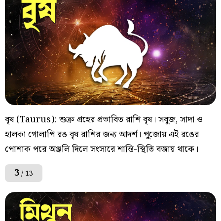
বৃষ (Taurus): শুক্র গ্রহের প্রভাবিত রাশি বৃষ। সবুজ, সাদা ও
হালকা গোলাপি রঙ বৃষ রাশির জন্য আদর্শ। পুজোয় এই রঙের
পোশাক পরে অঞ্জলি দিলে সংসারে শান্তি-স্থিতি বজায় থাকে।
3
/ 13