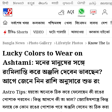
हिन्दी 
News9
ಕನ್ನಡ
తెలుగు
मराठी
ગુજરાતી
ਪੰਜਾਬੀ
தமிழ்
മലയാള
AQI
সর্বশেষ খবর
কলকাতা
পশ্চিমবঙ্গ
খেলা
বিনোদন
ব্যবসা
দেশ
ব
টিভি৯ Shorts
VIDEO
ফটো গ্যালারি
আবহাওয়া
কলকাতা হাইকোর্ট
Bangla News
Photo Gallery
Lifestyle Photos
Know The Luck
Lucky Colors to Wear on
Ashtami: মনের মানুষের সঙ্গে
রংমিলান্তি করে অঞ্জলি দেবেন ভাবছেন?
আগে জেনে নিন রাশি অনুসারে শুভ রং
Astro Tips: হয়তো অনেকে ঠিক করে ফেলেছেন কী রঙের
পোশাক পরবেন। কিন্তু আদপে কী তা ভাল? জ্যোতিষশাস্ত্র কিন্তু
বলছে কে কোন রঙের পোশাক পরে অঞ্জলি দেবেন তা ঠিক করা