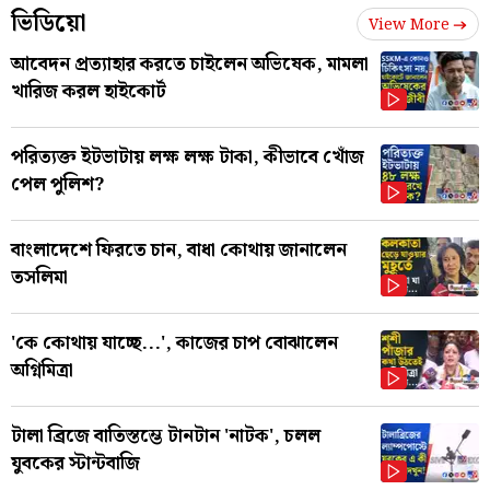
ভিডিয়ো
View More
আবেদন প্রত্যাহার করতে চাইলেন অভিষেক, মামলা
খারিজ করল হাইকোর্ট
পরিত্যক্ত ইটভাটায় লক্ষ লক্ষ টাকা, কীভাবে খোঁজ
পেল পুলিশ?
বাংলাদেশে ফিরতে চান, বাধা কোথায় জানালেন
তসলিমা
'কে কোথায় যাচ্ছে...', কাজের চাপ বোঝালেন
অগ্নিমিত্রা
টালা ব্রিজে বাতিস্তম্ভে টানটান 'নাটক', চলল
যুবকের স্টান্টবাজি