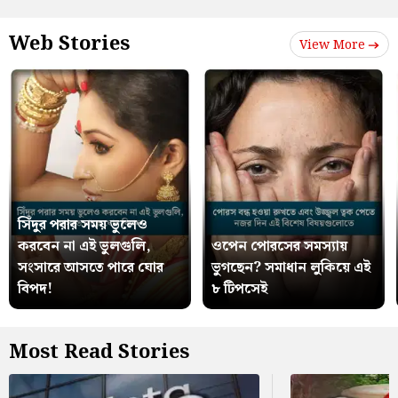
Web Stories
View More
সিঁদুর পরার সময় ভুলেও
করবেন না এই ভুলগুলি,
ওপেন পোরসের সমস্যায়
সংসারে আসতে পারে ঘোর
ভুগছেন? সমাধান লুকিয়ে এই
বিপদ!
৮ টিপসেই
Most Read Stories