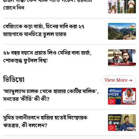
রাহুল গান্ধী কেন খাকি প্যান্ট পরেন? রহস্যটা
জেনে নিন
বেজিংকে কড়া বার্তা, চিনের দাবি করা ২৭
জায়গাকে মানচিত্রে তুলল ভারত
৬৮ বছর বয়সে প্রয়াত লিও মেসির বাবা জর্জ,
শোকস্তব্ধ ফুটবল বিশ্ব!
ভিডিয়ো
View More
'অ্যাম্বুল্যান্স চালক থেকে হাজার কোটির মালিক',
সনতের 'কীর্তি' কী কী?
সুমিত ভবানীভবনে হাজির হতেই বিস্ফোরক
ঋতব্রত, কী বললেন?