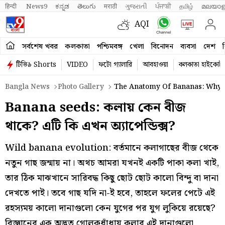
हिन्दी 
News9
ಕನ್ನಡ
తెలుగు
मराठी
ગુજરાતી
ਪੰਜਾਬੀ
தமிழ்
മലയാള
AQI
সর্বশেষ খবর
কলকাতা
পশ্চিমবঙ্গ
খেলা
বিনোদন
ব্যবসা
দেশ
ব
টিভি৯ Shorts
VIDEO
ফটো গ্যালারি
আবহাওয়া
কলকাতা হাইকোর্ট
Bangla News
Photo Gallery
The Anatomy Of Bananas: Why 
Banana seeds: কলায় কেন বীজ
থাকে? এটি কি এখন অ্যাপেন্ডিক্স?
Wild banana evolution: বর্তমানে কলাগাছের বীজ থেকে
নতুন গাছ জন্মায় না। অথচ আমরা যখনই একটি পাকা কলা খাই,
তার ঠিক মাঝখানে সারিবদ্ধ কিছু ছোট ছোট কালো বিন্দু বা দানা
দেখতে পাই। তবে গাছ যদি না-ই হবে, তাহলে ফলের পেটে এই
রহস্যময় কালো দানাগুলো কেন যুগের পর যুগ লুকিয়ে রয়েছে?
বিজ্ঞানের এক অদ্ভুত গোলকধাঁধায় কলার এই দানাগুলো