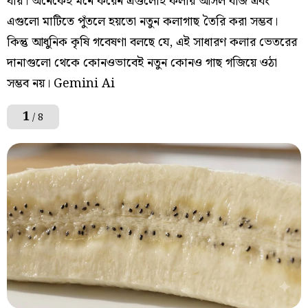
যায়। অনেকেই মনে করেন এগুলোই কলার আসল বীজ এবং
এগুলো মাটিতে পুঁতলে হয়তো নতুন কলাগাছ তৈরি করা সম্ভব।
কিন্তু আধুনিক কৃষি গবেষণা বলছে যে, এই সাধারণ কলার ভেতরের
দানাগুলো থেকে কোনওভাবেই নতুন কোনও গাছ গজিয়ে ওঠা
সম্ভব নয়। Gemini Ai
1
/ 8