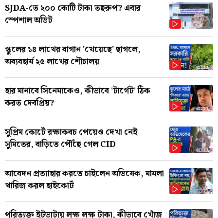
SJDA-তে ২০০ কোটি টাকা তছরুপ? এবার
স্পেশাল অডিট
স্কুলের ১৪ লাখের বাগান 'খেয়েছে' ছাগলে,
অব্যবহার্য ২৫ লাখের শৌচালয়
হার মানাবে সিনেমাকেও, কীভাবে 'টার্গেট' ঠিক
করত দেবপ্রিয়?
সুপ্রিম কোর্টে রক্ষাকবচ পেয়েও দেখা নেই
সুমিতের, বাড়িতে পৌঁছে গেল CID
আবেদন প্রত্যাহার করতে চাইলেন অভিষেক, মামলা
খারিজ করল হাইকোর্ট
পরিত্যক্ত ইটভাটায় লক্ষ লক্ষ টাকা, কীভাবে খোঁজ