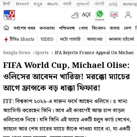
हिन्दी 
News9
ಕನ್ನಡ
తెలుగు
मराठी
ગુજરાતી
ਪੰਜਾਬੀ
தமிழ்
മലയാള
AQI
সর্বশেষ খবর
কলকাতা
পশ্চিমবঙ্গ
খেলা
বিনোদন
ব্যবসা
দেশ
ব
টিভি৯ Shorts
VIDEO
ফটো গ্যালারি
আবহাওয়া
কলকাতা হাইকোর্ট
Bangla News
Sports
IFA Rejects France Appeal On Michael 
FIFA World Cup, Michael Olise:
ওলিসের আবেদন খারিজ! মরক্কো ম্যাচের
আগে ফ্রান্সকে বড় ধাক্কা ফিফার!
FFF: বিশ্বকাপ ২০২৬-এ দারুন ফর্মে আছেন ওলিসে। ৫ খানা
অ্যাসিস্ট করেছেন তিনি। তবে এই কারণেই আজ চাপ বাড়ল
ওলিসেকে নিয়ে। যদি তিনি এই ম্যাচে একটি হলুদ কার্ড দেখেন,
তাহলে আর শেষ চারের ম্যাচে তাঁকে পাওয়া যাবে না, যা একটি