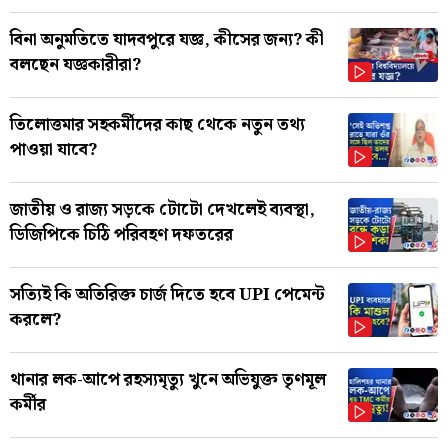
বিনা অনুমতিতে যাদবপুরে যজ্ঞ, কীসের জন্য? কী
বলছেন যজ্ঞকারীরা?
তিলোত্তমার সহকর্মীদের কাছ থেকে নতুন তথ্য
পাওয়া যাবে?
জাতীয় ও রাজ্য সড়কে টোটো দেখলেই ব্যবস্থা,
ডিজিপিকে চিঠি পরিবহণ দফতরের
সত্যিই কি অতিরিক্ত চার্জ দিতে হবে UPI পেমেন্ট
করলে?
থানার লক-আপে রহস্যমৃত্যু খুনে অভিযুক্ত তৃণমূল
কর্মীর