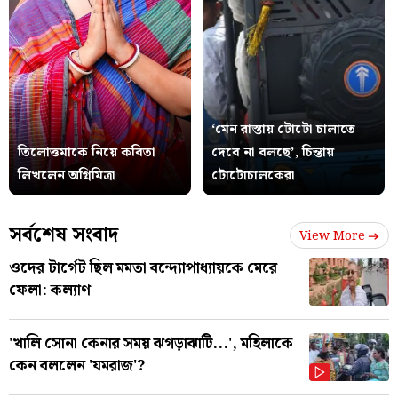
‘মেন রাস্তায় টোটো চালাতে
তিলোত্তমাকে নিয়ে কবিতা
দেবে না বলছে’, চিন্তায়
লিখলেন অগ্নিমিত্রা
টোটোচালকেরা
সর্বশেষ সংবাদ
View More
ওদের টার্গেট ছিল মমতা বন্দ্যোপাধ্যায়কে মেরে
ফেলা: কল্যাণ
'খালি সোনা কেনার সময় ঝগড়াঝাটি...', মহিলাকে
কেন বললেন 'যমরাজ'?