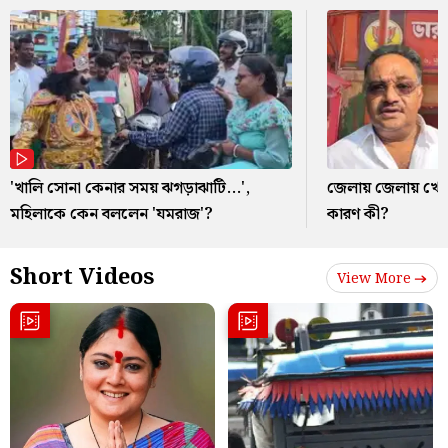
'খালি সোনা কেনার সময় ঝগড়াঝাটি...',
জেলায় জেলায় খোল
মহিলাকে কেন বললেন 'যমরাজ'?
কারণ কী?
Short Videos
View More