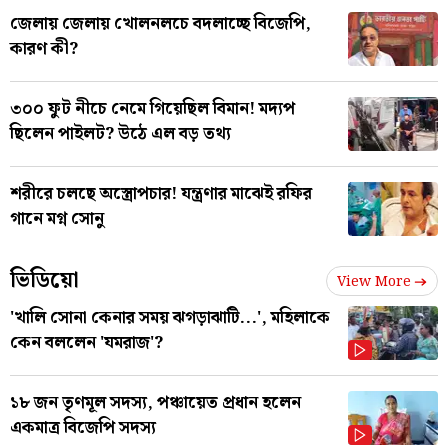
জেলায় জেলায় খোলনলচে বদলাচ্ছে বিজেপি,
কারণ কী?
৩০০ ফুট নীচে নেমে গিয়েছিল বিমান! মদ্যপ
ছিলেন পাইলট? উঠে এল বড় তথ্য
শরীরে চলছে অস্ত্রোপচার! যন্ত্রণার মাঝেই রফির
গানে মগ্ন সোনু
ভিডিয়ো
View More
'খালি সোনা কেনার সময় ঝগড়াঝাটি...', মহিলাকে
কেন বললেন 'যমরাজ'?
১৮ জন তৃণমূল সদস্য, পঞ্চায়েত প্রধান হলেন
একমাত্র বিজেপি সদস্য