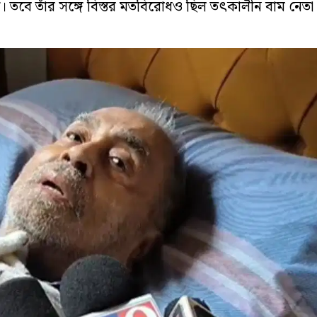
সদস্য। তবে তাঁর সঙ্গে বিস্তর মতবিরোধও ছিল তৎকালীন বাম নেতা