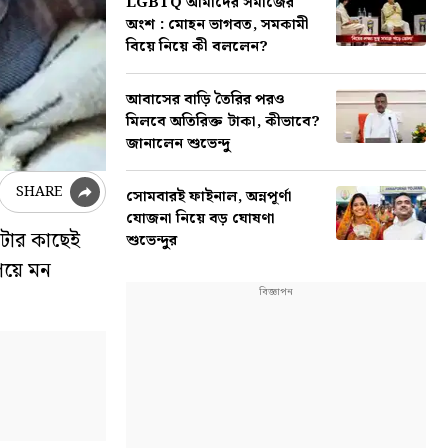
LGBTQ আমাদের সমাজের
অংশ : মোহন ভাগবত, সমকামী
বিয়ে নিয়ে কী বললেন?
আবাসের বাড়ি তৈরির পরও
মিলবে অতিরিক্ত টাকা, কীভাবে?
জানালেন শুভেন্দু
SHARE
সোমবারই ফাইনাল, অন্নপূর্ণা
যোজনা নিয়ে বড় ঘোষণা
যাটার কাছেই
শুভেন্দুর
পেয়ে মন