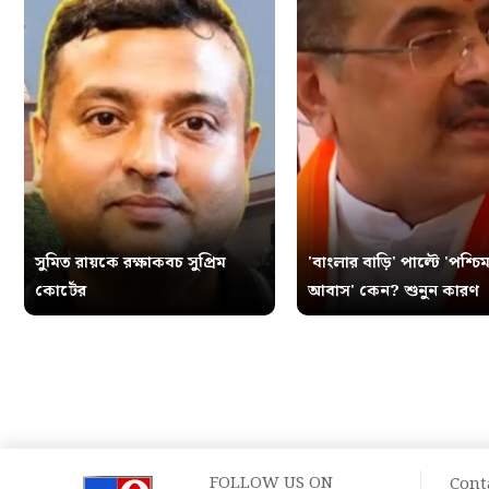
সুমিত রায়কে রক্ষাকবচ সুপ্রিম
'বাংলার বাড়ি' পাল্টে 'পশ্চিম
কোর্টের
আবাস' কেন? শুনুন কারণ
FOLLOW US ON
Cont