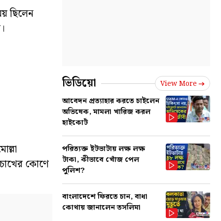
ময় ছিলেন
র।
ভিডিয়ো
View More
আবেদন প্রত্যাহার করতে চাইলেন
অভিষেক, মামলা খারিজ করল
হাইকোর্ট
োল্লা
পরিত্যক্ত ইটভাটায় লক্ষ লক্ষ
টাকা, কীভাবে খোঁজ পেল
চোখের কোণে
পুলিশ?
বাংলাদেশে ফিরতে চান, বাধা
কোথায় জানালেন তসলিমা