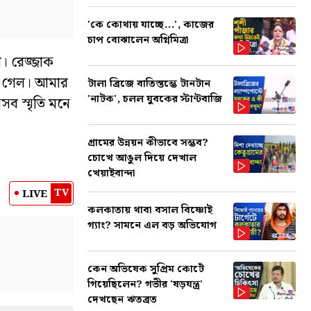
'কে কোথায় যাচ্ছে...', কাজের
চাপ বোঝালেন অগ্নিমিত্রা
। রেজ্জাক
ে গেল। আমার
টালা ব্রিজে বাতিস্তম্ভে টানটান
'নাটক', চলল যুবকের স্টান্টবাজি
সব স্মৃতি মনে
গ্রামের উন্নয়ন কীভাবে সম্ভব?
চোখে আঙুল দিয়ে দেখাল
খেয়াইবান্দা
TV
LIVE
কলকাতায় থাবা বসাল বিষ্ণোই
গ্যাং? সামনে এল বড় অভিযোগ
কেন অভিষেক সুপ্রিম কোর্টে
গিয়েছিলেন? গভীর 'ষড়যন্ত্র'
দেখছেন ঋতব্রত