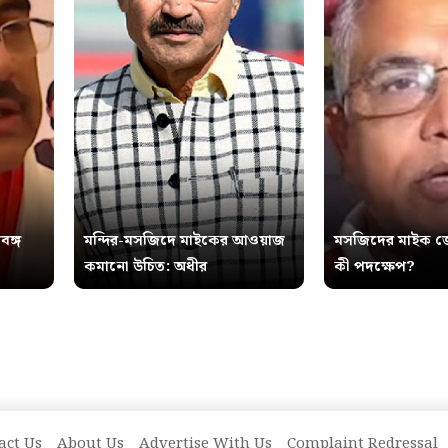
বঙ্গ
মন্দির-মসজিদে মাইকের আওয়াজ
মসজিদের মাইক জ
কমানো উচিত: অধীর
কী পদক্ষেপ?
act Us
About Us
Advertise With Us
Complaint Redressal