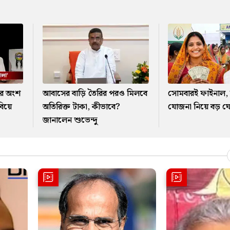
র অংশ
আবাসের বাড়ি তৈরির পরও মিলবে
সোমবারই ফাইনাল, অন
বিয়ে
অতিরিক্ত টাকা, কীভাবে?
যোজনা নিয়ে বড় ঘো
জানালেন শুভেন্দু