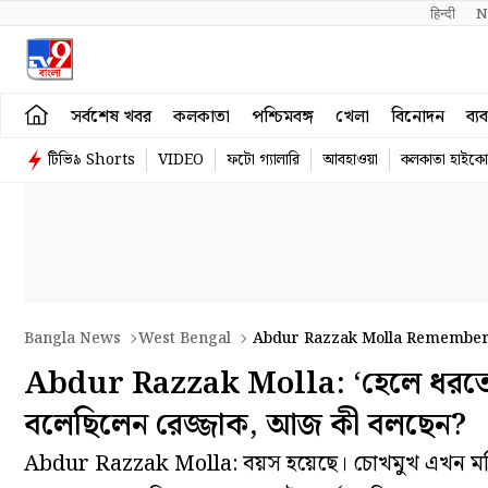
हिन्दी 
N
সর্বশেষ খবর
কলকাতা
পশ্চিমবঙ্গ
খেলা
বিনোদন
ব্য
টিভি৯ Shorts
VIDEO
ফটো গ্যালারি
আবহাওয়া
কলকাতা হাইকোর
Bangla News
West Bengal
Abdur Razzak Molla Rememberi
Abdur Razzak Molla: ‘হেলে ধরতে পা
বলেছিলেন রেজ্জাক, আজ কী বলছেন?
Abdur Razzak Molla: বয়স হয়েছে। চোখমুখ এখন মলিন,