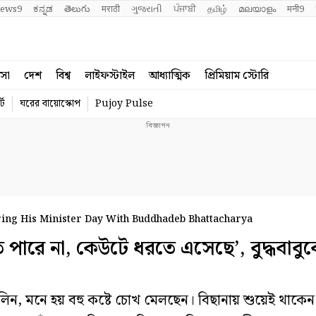
ews9
ಕನ್ನಡ
తెలుగు
मराठी
ગુજરાતી
ਪੰਜਾਬੀ
தமிழ்
മലയാളം
मनी9
বসা
দেশ
বিশ্ব
লাইফস্টাইল
আধ্যাত্মিক
প্রিমিয়াম স্টোরি
্ট
ঘরের বায়োস্কোপ
Pujoy Pulse
ng His Minister Day With Buddhadeb Bhattacharya
রে না, কেউটে ধরতে এসেছে’, বুদ্ধবাবু
 মনে হয় বহু কষ্টে চোখ মেলছেন। বিছানায় শুয়েই থাকেন