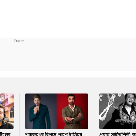
টেলের
শাহরুখের বিপদে পাশে দাঁড়িয়ে
প্রয়াত সঙ্গীতশিল্পী স