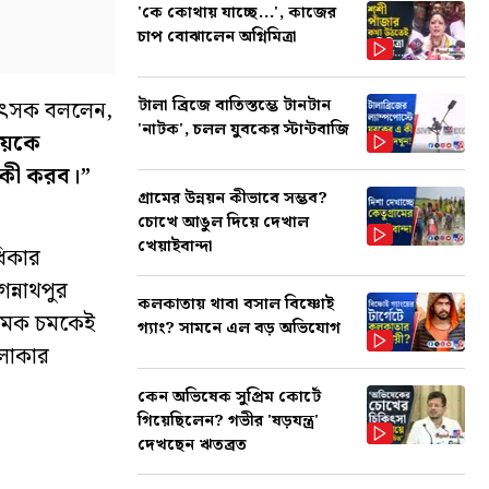
'কে কোথায় যাচ্ছে...', কাজের
চাপ বোঝালেন অগ্নিমিত্রা
টালা ব্রিজে বাতিস্তম্ভে টানটান
িকিৎসক বললেন,
'নাটক', চলল যুবকের স্টান্টবাজি
য়েকে
 কী করব।”
গ্রামের উন্নয়ন কীভাবে সম্ভব?
চোখে আঙুল দিয়ে দেখাল
খেয়াইবান্দা
ধিকার
ন্নাথপুর
কলকাতায় থাবা বসাল বিষ্ণোই
র ধমক চমকেই
গ্যাং? সামনে এল বড় অভিযোগ
এলাকার
কেন অভিষেক সুপ্রিম কোর্টে
গিয়েছিলেন? গভীর 'ষড়যন্ত্র'
দেখছেন ঋতব্রত