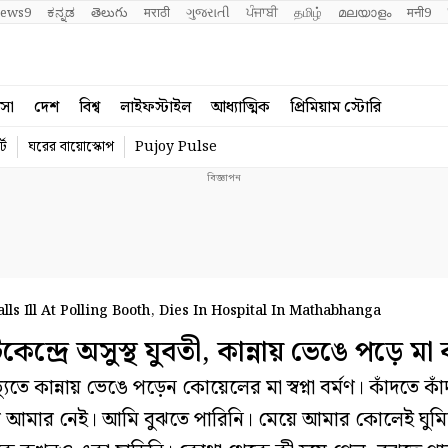
ews9
ಕನ್ನಡ
తెలుగు
मराठी
ગુજરાતી
ਪੰਜਾਬੀ
தமிழ்
മലയാളം
मनी9
বসা
দেশ
বিশ্ব
লাইফস্টাইল
আধ্যাত্মিক
প্রিমিয়াম স্টোরি
্ট
ঘরের বায়োস্কোপ
Pujoy Pulse
s Ill At Polling Booth, Dies In Hospital In Mathabhanga
রে অসুস্থ যুবতী, কান্নায় ভেঙে পড়ে ম
কান্নায় ভেঙে পড়েন কোয়েলের মা স্বপ্না বর্মণ। কাঁদতে কাঁ
 আমার নেই। আমি বুঝতে পারিনি। মেয়ে আমার কোলেই ঘুমি