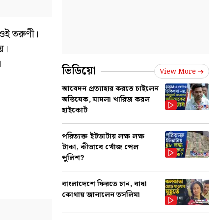
 ওই তরুণী।
হয়।
।
ভিডিয়ো
View More
আবেদন প্রত্যাহার করতে চাইলেন
অভিষেক, মামলা খারিজ করল
হাইকোর্ট
পরিত্যক্ত ইটভাটায় লক্ষ লক্ষ
টাকা, কীভাবে খোঁজ পেল
পুলিশ?
বাংলাদেশে ফিরতে চান, বাধা
কোথায় জানালেন তসলিমা