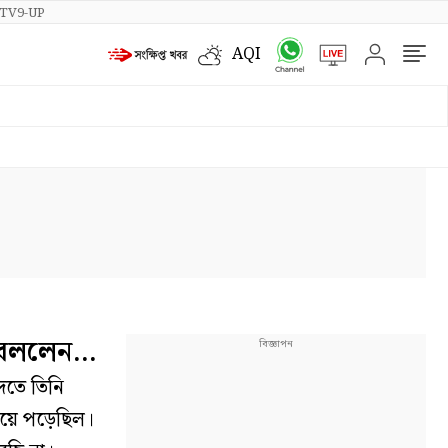
TV9-UP
AQI
া বললেন…
দতে তিনি
য়ে পড়েছিল।