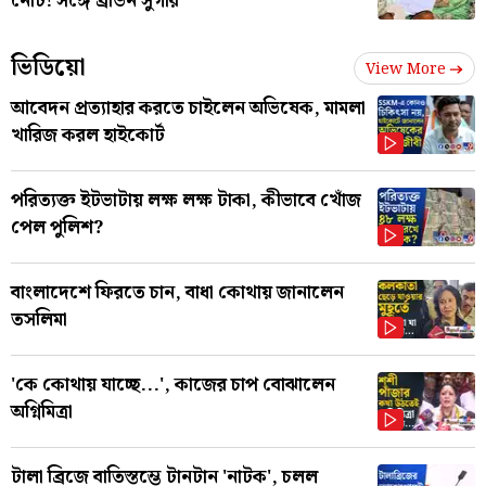
নোট! সঙ্গে ব্রাউন সুগার
ভিডিয়ো
View More
আবেদন প্রত্যাহার করতে চাইলেন অভিষেক, মামলা
খারিজ করল হাইকোর্ট
পরিত্যক্ত ইটভাটায় লক্ষ লক্ষ টাকা, কীভাবে খোঁজ
পেল পুলিশ?
বাংলাদেশে ফিরতে চান, বাধা কোথায় জানালেন
তসলিমা
'কে কোথায় যাচ্ছে...', কাজের চাপ বোঝালেন
অগ্নিমিত্রা
টালা ব্রিজে বাতিস্তম্ভে টানটান 'নাটক', চলল