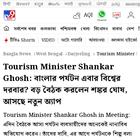
हिन्दी 
News9
ಕನ್ನಡ
తెలుగు
मराठी
ગુજરાતી
ਪੰਜਾਬੀ
தமிழ்
മലയാള
AQI
সর্বশেষ খবর
কলকাতা
পশ্চিমবঙ্গ
খেলা
বিনোদন
ব্যবসা
দেশ
ব
টিভি৯ Shorts
VIDEO
ফটো গ্যালারি
আবহাওয়া
কলকাতা হাইকোর্ট
Bangla News
West Bengal
Darjeeling
Tourism Minister Sh
Tourism Minister Shankar
Ghosh: বাংলার পর্যটন এবার বিশ্বের
দরবার? বড় বৈঠক করলেন শঙ্কর ঘোষ,
আসছে নতুন অ্যাপ
Tourism Minister Shankar Ghosh in Meeting:
এদিন বৈঠকে আসা পর্যটন ব্যবসায়ীদের অনেকেই নানাবিধ
অভিযোগ করেন। তাঁদের দাবি, এর আগে পর্যটনকে শিল্প বলা