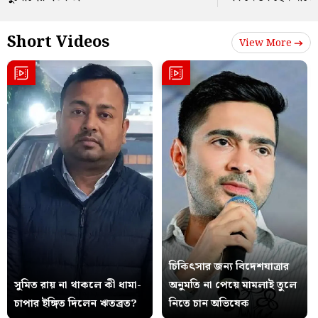
Short Videos
View More
চিকিৎসার জন্য বিদেশযাত্রার
সুমিত রায় না থাকলে কী ধামা-
অনুমতি না পেয়ে মামলাই তুলে
চাপার ইঙ্গিত দিলেন ঋতব্রত?
নিতে চান অভিষেক