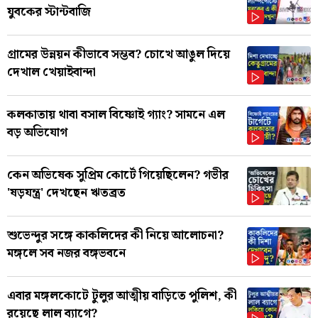
যুবকের স্টান্টবাজি
গ্রামের উন্নয়ন কীভাবে সম্ভব? চোখে আঙুল দিয়ে
দেখাল খেয়াইবান্দা
কলকাতায় থাবা বসাল বিষ্ণোই গ্যাং? সামনে এল
বড় অভিযোগ
কেন অভিষেক সুপ্রিম কোর্টে গিয়েছিলেন? গভীর
'ষড়যন্ত্র' দেখছেন ঋতব্রত
শুভেন্দুর সঙ্গে কাকলিদের কী নিয়ে আলোচনা?
মঙ্গলে সব নজর বঙ্গভবনে
এবার মঙ্গলকোটে টুলুর আত্মীয় বাড়িতে পুলিশ, কী
রয়েছে লাল ব্যাগে?