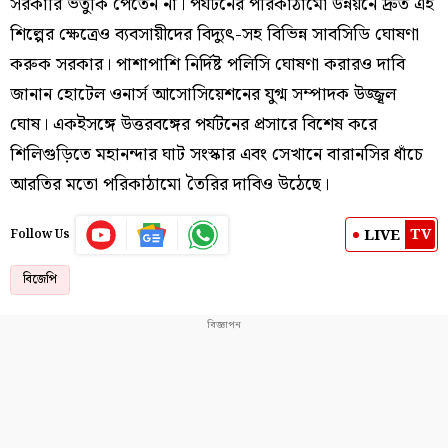
সরকারি ভর্তুকি পেতেন না। পর্যটনের পরিকাঠামো উন্নয়নে দ্রুত এই
শিল্পের ক্ষেত্রেও ব্যবসায়ীদের বিদ্যুৎ-সহ বিভিন্ন সাবসিডি ঘোষণা
করুক সরকার। পাশাপাশি নির্দিষ্ট পলিসি ঘোষণা করারও দাবি
জানান হোটেল ওনার্স আসোসিয়েশনের যুগ্ম সম্পাদক উজ্জ্বল
ঘোষ। একইসঙ্গে উত্তরবঙ্গের পর্যটনের প্রসারে বিশেষ করে
শিলিগুড়িতে মহানন্দার ঘাট সংস্কার এবং সেখানে বারানসির ধাঁচে
আরতির মতো পরিকাঠামো তৈরির দাবিও উঠেছে।
TV
LIVE
Follow Us
বিজেপি