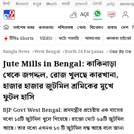
हिन्दी 
News9
ಕನ್ನಡ
తెలుగు
मराठी
ગુજરાતી
ਪੰਜਾਬੀ
தமிழ்
മലയാള
AQI
সর্বশেষ খবর
কলকাতা
পশ্চিমবঙ্গ
খেলা
বিনোদন
ব্যবসা
দেশ
ব
টিভি৯ Shorts
VIDEO
ফটো গ্যালারি
আবহাওয়া
কলকাতা হাইকোর্ট
Bangla News
West Bengal
North 24 Parganas
One By One 
Jute Mills in Bengal: কাকিনাড়া
থেকে জগদ্দল, রোজ খুলছে কারখানা,
হাজার হাজার জুটমিল শ্রমিকের মুখে
ফুটল হাসি
BJP Govt West Bengal: শ্রমমন্ত্রীর প্রচেষ্টায় এক মাসের
মধ্যে ১৫টি জুটমিল খুলে গিয়েছে। রাজ্যে মোট ৬৯টি জুটমিল
আছে। তার মধ্যে এখনও ১০ টি জুটমিল বন্ধ আছে বলে জানা