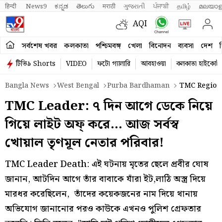
हिन्दी 
News9
ಕನ್ನಡ
తెలుగు
मराठी
ગુજરાતી
ਪੰਜਾਬੀ
தமிழ்
മലയാള
AQI
সর্বশেষ খবর
কলকাতা
পশ্চিমবঙ্গ
খেলা
বিনোদন
ব্যবসা
দেশ
ব
টিভি৯ Shorts
VIDEO
ফটো গ্যালারি
আবহাওয়া
কলকাতা হাইকোর্ট
Bangla News
West Bengal
Purba Bardhaman
TMC Regional
TMC Leader: ৭ দিন আগে ডেকে নিয়ে
গিয়ে লাইট অফ্ করে… আজ সর্বস্ব
খোয়াল তৃণমূল নেতার পরিবার!
TMC Leader Death: এই ঘটনায় মৃতের ছেলে প্রবীর ঘোষ
জানান, আটদিন আগে তাঁর বাবাকে যাঁরা ইট,লাঠি অস্ত্র দিয়ে
মারধর করেছিলেন, তাঁদের কয়েকজনের নাম দিয়ে থানায়
অভিযোগ জানানোর পরও কাউকে এখনও পুলিশ গ্রেফতার