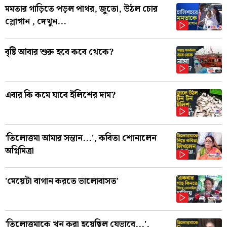
মমতার গাড়িতে পড়ল পাথর, জুতো, উঠল চোর
স্লোগান , দেখুন...
বৃষ্টি আবার শুরু হবে কবে থেকে?
এবার কি কমে যাবে ইলিশের দাম?
'তিলোত্তমা আমার সন্তান...', কবিতা শোনালেন
অগ্নিমিত্রা
'মেয়েটা বাগান করতে ভালোবাসত'
'তিলোত্তমাকে খুন করা হয়েছিল যেভাবে...',