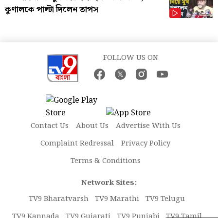
কুণালকে পাল্টা দিলেন তাপস
FOLLOW US ON
Contact Us
About Us
Advertise With Us
Complaint Redressal
Privacy Policy
Terms & Conditions
Network Sites:
TV9 Bharatvarsh
TV9 Marathi
TV9 Telugu
TV9 Kannada
TV9 Gujarati
TV9 Punjabi
TV9 Tamil