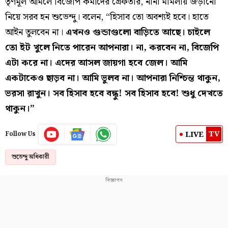
তৃণমূল আমলে বিজেপি কর্মীদের গ্রেফতার, নানা মামলায় জড়ানো
নিয়ে সরব হন শুভেন্দু। বলেন, “হিসাব তো অবশ্যই হবে। হাতে
আইন তুলবেন না।
এখনও গুন্ডাগুলো বাড়িতে আছে। চাইলে
তো ইট খুলে নিতে পারেন আপনারা। না, করবেন না, বিজেপি
এটা করে না। এদের আসল জায়গা হবে জেল। আমি
একটাকেও ছাড়ব না। আমি ভুলব না। আপনারা নিশ্চিন্ত থাকুন,
ভরসা রাখুন। সব হিসাব হবে বন্ধু! সব হিসাব হবে! শুধু দেখতে
থাকুন।”
TV
LIVE
Follow Us
শুভেন্দু অধিকারী