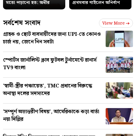
মতো পড়ানো হত: অধীর
প্রথমবার গাইলেন অনির্বাণ
সর্বশেষ সংবাদ
View More
গ্রাহক ও ছোট ব্যবসায়ীদের জন্য UPI-তে কোনও
চার্জ নয়, জেনে নিন সবটা
স্পোর্টস জার্নালিস্ট ক্লাব ফুটবল টুর্নামেন্টে রানার্স
TV9 বাংলা
'স্বামী-স্ত্রীর পঞ্চায়েত', TMC প্রধানের বিরুদ্ধে
অনাস্থা দলের সদস্যদের
'সম্পূর্ণ অভ্যন্তরীণ বিষয়', আমেরিকাকে কড়া বার্তা
নয়া দিল্লির