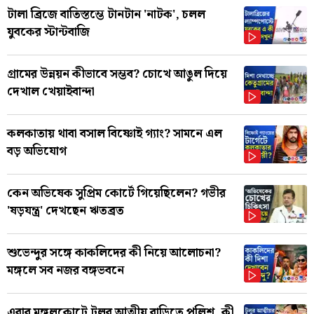
টালা ব্রিজে বাতিস্তম্ভে টানটান 'নাটক', চলল
যুবকের স্টান্টবাজি
গ্রামের উন্নয়ন কীভাবে সম্ভব? চোখে আঙুল দিয়ে
দেখাল খেয়াইবান্দা
কলকাতায় থাবা বসাল বিষ্ণোই গ্যাং? সামনে এল
বড় অভিযোগ
কেন অভিষেক সুপ্রিম কোর্টে গিয়েছিলেন? গভীর
'ষড়যন্ত্র' দেখছেন ঋতব্রত
শুভেন্দুর সঙ্গে কাকলিদের কী নিয়ে আলোচনা?
মঙ্গলে সব নজর বঙ্গভবনে
এবার মঙ্গলকোটে টুলুর আত্মীয় বাড়িতে পুলিশ, কী