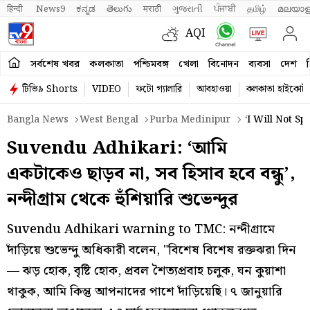
हिन्दी 
News9
ಕನ್ನಡ
తెలుగు
मराठी
ગુજરાતી
ਪੰਜਾਬੀ
தமிழ்
മലയാള
AQI
সর্বশেষ খবর
কলকাতা
পশ্চিমবঙ্গ
খেলা
বিনোদন
ব্যবসা
দেশ
ব
টিভি৯ Shorts
VIDEO
ফটো গ্যালারি
আবহাওয়া
কলকাতা হাইকোর্ট
Bangla News
West Bengal
Purba Medinipur
‘I Will Not 
Suvendu Adhikari: ‘আমি
একটাকেও ছাড়ব না, সব হিসাব হবে বন্ধু’,
নন্দীগ্রাম থেকে হুঁশিয়ারি শুভেন্দুর
Suvendu Adhikari warning to TMC: নন্দীগ্রামে
দাঁড়িয়ে শুভেন্দু অধিকারী বলেন, "বিশেষ বিশেষ রক্তঝরা দিন
— ঝড় হোক, বৃষ্টি হোক, প্রবল শৈত্যপ্রবাহ চলুক, ঘন কুয়াশা
থাকুক, আমি কিন্তু আপনাদের পাশে দাঁড়িয়েছি। ৭ জানুয়ারি