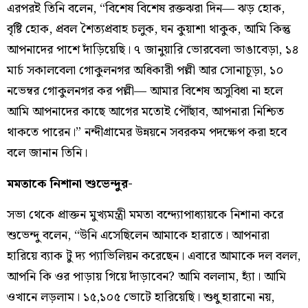
এরপরই তিনি বলেন, “বিশেষ বিশেষ রক্তঝরা দিন— ঝড় হোক,
বৃষ্টি হোক, প্রবল শৈত্যপ্রবাহ চলুক, ঘন কুয়াশা থাকুক, আমি কিন্তু
আপনাদের পাশে দাঁড়িয়েছি। ৭ জানুয়ারি ভোরবেলা ভাঙাবেড়া, ১৪
মার্চ সকালবেলা গোকুলনগর অধিকারী পল্লী আর সোনাচূড়া, ১০
নভেম্বর গোকুলনগর কর পল্লী— আমার বিশেষ অসুবিধা না হলে
আমি আপনাদের কাছে আগের মতোই পৌঁছাব, আপনারা নিশ্চিত
থাকতে পারেন।” নন্দীগ্রামের উন্নয়নে সবরকম পদক্ষেপ করা হবে
বলে জানান তিনি।
মমতাকে নিশানা শুভেন্দুর-
সভা থেকে প্রাক্তন মুখ্যমন্ত্রী মমতা বন্দ্যোপাধ্যায়কে নিশানা করে
শুভেন্দু বলেন, “উনি এসেছিলেন আমাকে হারাতে। আপনারা
হারিয়ে ব্যাক টু দ্য প্যাভিলিয়ন করেছেন। এবারে আমাকে দল বলল,
আপনি কি ওর পাড়ায় গিয়ে দাঁড়াবেন? আমি বললাম, হ্যাঁ। আমি
ওখানে লড়লাম। ১৫,১০৫ ভোটে হারিয়েছি। শুধু হারানো নয়,