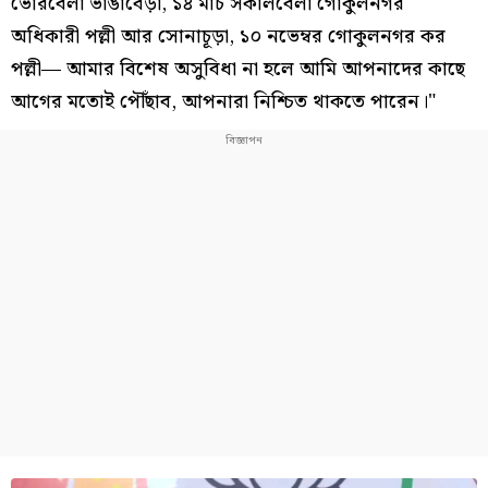
ভোরবেলা ভাঙাবেড়া, ১৪ মার্চ সকালবেলা গোকুলনগর
অধিকারী পল্লী আর সোনাচূড়া, ১০ নভেম্বর গোকুলনগর কর
পল্লী— আমার বিশেষ অসুবিধা না হলে আমি আপনাদের কাছে
আগের মতোই পৌঁছাব, আপনারা নিশ্চিত থাকতে পারেন।"