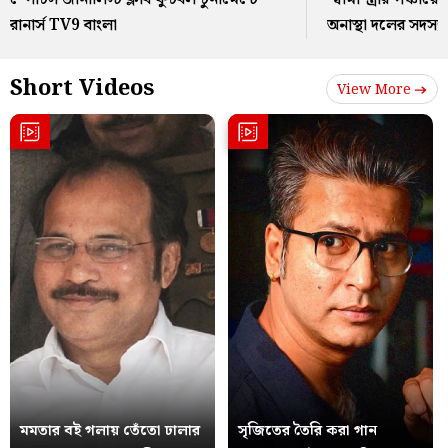
রানার্স TV9 বাংলা
অনাস্থা দলের সদস্য
Short Videos
View More
মমতার বই গলায় তেঁতো ঢালার
সৃজিতের তৈরি করা গান