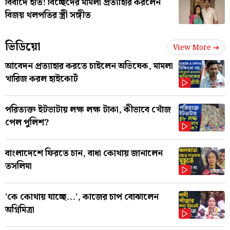
বিবাদে ইতি! বিচ্ছেদের মামলা প্রত্যাহার করলেন
বিজয় থলপতির স্ত্রী সঙ্গীত
ভিডিয়ো
View More
আবেদন প্রত্যাহার করতে চাইলেন অভিষেক, মামলা
খারিজ করল হাইকোর্ট
পরিত্যক্ত ইটভাটায় লক্ষ লক্ষ টাকা, কীভাবে খোঁজ
পেল পুলিশ?
বাংলাদেশে ফিরতে চান, বাধা কোথায় জানালেন
তসলিমা
'কে কোথায় যাচ্ছে...', কাজের চাপ বোঝালেন
অগ্নিমিত্রা