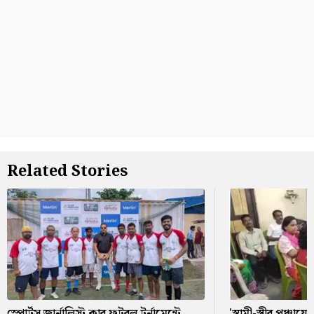
Related Stories
স্পোর্টস জার্নালিস্ট ক্লাব ফুটবল টুর্নামেন্টে
'স্বামী-স্ত্রীর পঞ্চা