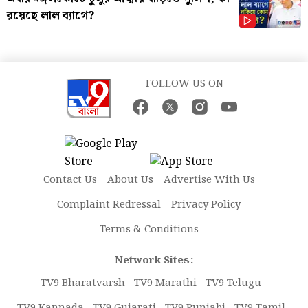
রয়েছে লাল ব্যাগে?
FOLLOW US ON
Contact Us
About Us
Advertise With Us
Complaint Redressal
Privacy Policy
Terms & Conditions
Network Sites:
TV9 Bharatvarsh
TV9 Marathi
TV9 Telugu
TV9 Kannada
TV9 Gujarati
TV9 Punjabi
TV9 Tamil