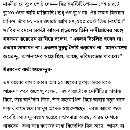
মাননীয়া যে বুথে ভোট দেন— মিত্র ইনস্টিটিউশন— সেই চারটে
বুথেও ওঁকে আমি হারিয়েছি। শুধু ওঁর বুথে নয়, ওঁর জনাব ফিরহাদ
হাকিম, তাঁর ৮২ নম্বর ওয়ার্ডে আমি ১৪,০০০ ভোট লিড নিয়েছি।”
সংবিধান মেনে একটা আসন ছাড়লেও তিনি নন্দীগ্রামের সঙ্গে
সবসময় রয়েছেন জানিয়ে বলেন, “একদম বিচলিত হবেন না।
একদম ভাববেন না। একদম দূরত্ব তৈরি করবেন না। আপনাদের
শুভেন্দু, আপনাদের সঙ্গে ছিল, আছে, ভবিষ্যতেও থাকবে।”
উন্নয়নের বার্তা শুভেন্দুর-
৩৪ বছরের বাম সরকার আর ১৫ বছরের তৃণমূল সরকারকে
আক্রমণ করে শুভেন্দু বলেন, “এই রাজ্যটাকে মোদীজির সাহায্য
নিয়ে, তাঁর আশীর্বাদ নিয়ে, তাঁর সহযোগিতা নিয়ে আবার নতুন করে
দাঁড় করাতে হবে। মানুষ অনেক স্বপ্ন দেখছেন। কাজ আমরা শুরু
করেছি। মাত্র দু-সপ্তাহ হয়েছে। আপনারা আরও, আরও দেখতে
থাকবেন। কথা আর কাজের মধ্যে বিজেপির মিল আছে। আমরা যা