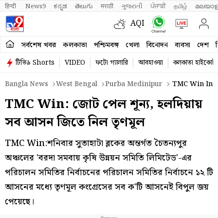
हिन्दी 
News9
ಕನ್ನಡ
తెలుగు
मराठी
ગુજરાતી
ਪੰਜਾਬੀ
தமிழ்
മലയാള
AQI
সর্বশেষ খবর
কলকাতা
পশ্চিমবঙ্গ
খেলা
বিনোদন
ব্যবসা
দেশ
ব
টিভি৯ Shorts
VIDEO
ফটো গ্যালারি
আবহাওয়া
কলকাতা হাইকোর্ট
Bangla News
West Bengal
Purba Medinipur
TMC Win In H
TMC Win: জোট পেল শূন্য, হলদিয়ায়
সব আসন জিতে নিল তৃণমূল
TMC Win:শনিবার সুতাহাটা ব্লকের অন্তর্গত চৈতন্যপুর
অঞ্চলের 'বরদা সমবায় কৃষি উন্নয়ন সমিতি লিমিটেড'-এর
পরিচালন সমিতির নির্বাচনের পরিচালন সমিতির নির্বাচনে ১২ টি
আসনের মধ্যে তৃণমূল কংগ্রেসের সব ক'টি আসনেই বিপুল জয়
পেয়েছে।