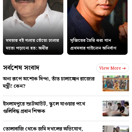
মমতার বই গলায় তেঁতো ঢালার
সৃজিতের তৈরি করা গান
মতো পড়ানো হত: অধীর
প্রথমবার গাইলেন অনির্বাণ
সর্বশেষ সংবাদ
View More
অন্য রূপে অশোক দিন্দা, তাঁত চালাচ্ছেন রাজ্যের
মন্ত্রী! কেন?
ইসলামপুরে শ্যুটআউট, স্কুলে যাওয়ার পথে
গুলিবিদ্ধ প্রধান শিক্ষক
তোলাবাজি থেকে জমি দখলের অভিযোগ,