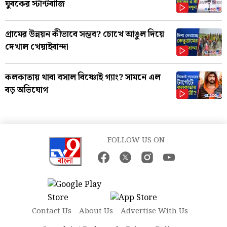
যুবকের স্টান্টবাজি
গ্রামের উন্নয়ন কীভাবে সম্ভব? চোখে আঙুল দিয়ে
দেখাল খেয়াইবান্দা
কলকাতায় থাবা বসাল বিষ্ণোই গ্যাং? সামনে এল
বড় অভিযোগ
FOLLOW US ON
Contact Us
About Us
Advertise With Us