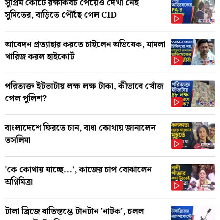
সুপ্রিম কোর্টে রক্ষাকবচ পেয়েও দেখা নেই
সুমিতের, বাড়িতে পৌঁছে গেল CID
আবেদন প্রত্যাহার করতে চাইলেন অভিষেক, মামলা
খারিজ করল হাইকোর্ট
পরিত্যক্ত ইটভাটায় লক্ষ লক্ষ টাকা, কীভাবে খোঁজ
পেল পুলিশ?
বাংলাদেশে ফিরতে চান, বাধা কোথায় জানালেন
তসলিমা
'কে কোথায় যাচ্ছে...', কাজের চাপ বোঝালেন
অগ্নিমিত্রা
টালা ব্রিজে বাতিস্তম্ভে টানটান 'নাটক', চলল