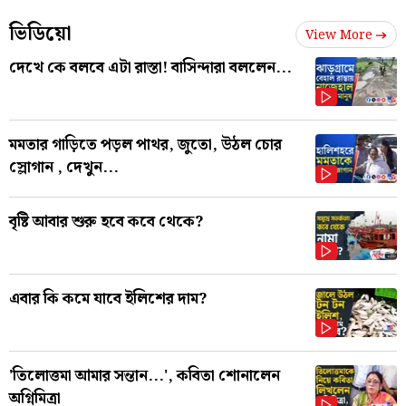
ভিডিয়ো
View More
দেখে কে বলবে এটা রাস্তা! বাসিন্দারা বললেন...
মমতার গাড়িতে পড়ল পাথর, জুতো, উঠল চোর
স্লোগান , দেখুন...
বৃষ্টি আবার শুরু হবে কবে থেকে?
এবার কি কমে যাবে ইলিশের দাম?
'তিলোত্তমা আমার সন্তান...', কবিতা শোনালেন
অগ্নিমিত্রা