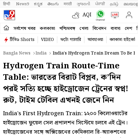
हिन्दी 
News9
ಕನ್ನಡ
తెలుగు
मराठी
ગુજરાતી
ਪੰਜਾਬੀ
தமிழ்
മലയാള
AQI
সর্বশেষ খবর
কলকাতা
পশ্চিমবঙ্গ
খেলা
বিনোদন
ব্যবসা
দেশ
ব
টিভি৯ Shorts
VIDEO
ফটো গ্যালারি
আবহাওয়া
কলকাতা হাইকোর্ট
Bangla News
India
India's Hydrogen Train Dream To Be Ful
Hydrogen Train Route-Time
Table: ভারতের বিরাট বিপ্লব, ক’দিন
পরই সত্যি হচ্ছে হাইড্রোজেন ট্রেনের স্বপ্ন!
রুট, টাইম টেবিল এখনই জেনে নিন
India's First Hydrogen Train: ১২০০ কিলোওয়াটের
হাইড্রোজেন ফুয়েল সেল প্রপালশন সিস্টেমে চলবে এই ট্রেন।
হাইড্রোজেনের সঙ্গে অক্সিজেনের কেমিক্যাল রি-অ্যাকশনের