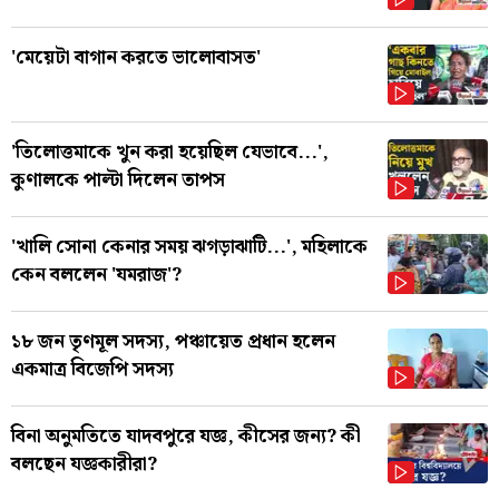
'মেয়েটা বাগান করতে ভালোবাসত'
'তিলোত্তমাকে খুন করা হয়েছিল যেভাবে...',
কুণালকে পাল্টা দিলেন তাপস
'খালি সোনা কেনার সময় ঝগড়াঝাটি...', মহিলাকে
কেন বললেন 'যমরাজ'?
১৮ জন তৃণমূল সদস্য, পঞ্চায়েত প্রধান হলেন
একমাত্র বিজেপি সদস্য
বিনা অনুমতিতে যাদবপুরে যজ্ঞ, কীসের জন্য? কী
বলছেন যজ্ঞকারীরা?