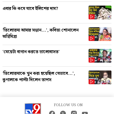
এবার কি কমে যাবে ইলিশের দাম?
'তিলোত্তমা আমার সন্তান...', কবিতা শোনালেন
অগ্নিমিত্রা
'মেয়েটা বাগান করতে ভালোবাসত'
'তিলোত্তমাকে খুন করা হয়েছিল যেভাবে...',
কুণালকে পাল্টা দিলেন তাপস
FOLLOW US ON