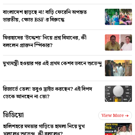
বাংলাদেশ ছাড়ছে না! বাড়ি ফেরেনি অপহৃত
ভারতীয়, ক্ষোভ BSF-র বিরুদ্ধে
ফিরহাদের 'উদ্দেশ্য' নিয়ে প্রশ্ন বিমানের, কী
বললেন প্রাক্তন স্পিকার?
মুখ্যমন্ত্রী হওয়ার পর এই প্রথম কেশব ভবনে শুভেন্দু
রিজার্ভে তেল! তবুও ড্রাইভ করছেন? এই বিপদ
ডেকে আনছেন না তো?
ভিডিয়ো
View More
হালিশহরে মমতার গাড়িতে হামলা নিয়ে মুখ
খুললেন শুভেন্দু, কী বললেন?