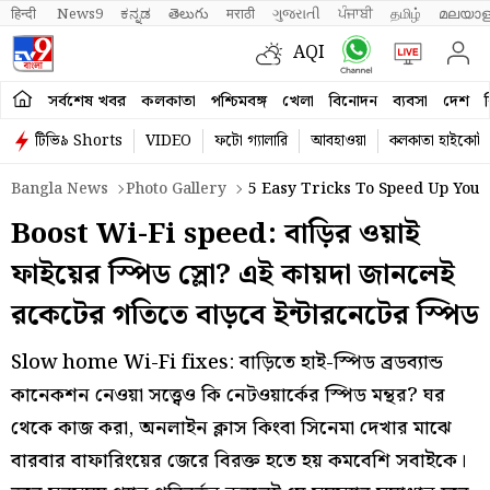
हिन्दी 
News9
ಕನ್ನಡ
తెలుగు
मराठी
ગુજરાતી
ਪੰਜਾਬੀ
தமிழ்
മലയാള
AQI
সর্বশেষ খবর
কলকাতা
পশ্চিমবঙ্গ
খেলা
বিনোদন
ব্যবসা
দেশ
ব
টিভি৯ Shorts
VIDEO
ফটো গ্যালারি
আবহাওয়া
কলকাতা হাইকোর্ট
Bangla News
Photo Gallery
5 Easy Tricks To Speed Up Your
Boost Wi-Fi speed: বাড়ির ওয়াই
ফাইয়ের স্পিড স্লো? এই কায়দা জানলেই
রকেটের গতিতে বাড়বে ইন্টারনেটের স্পিড
Slow home Wi-Fi fixes: বাড়িতে হাই-স্পিড ব্রডব্যান্ড
কানেকশন নেওয়া সত্ত্বেও কি নেটওয়ার্কের স্পিড মন্থর? ঘর
থেকে কাজ করা, অনলাইন ক্লাস কিংবা সিনেমা দেখার মাঝে
বারবার বাফারিংয়ের জেরে বিরক্ত হতে হয় কমবেশি সবাইকে।