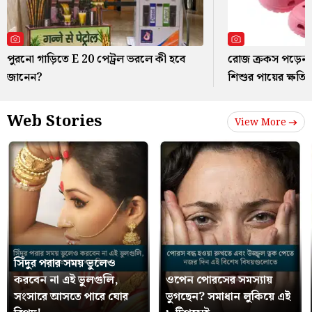
পুরনো গাড়িতে E 20 পেট্রল ভরলে কী হবে
রোজ ক্রকস পড়েন?
জানেন?
শিশুর পায়ের ক্ষতি
Web Stories
View More
সিঁদুর পরার সময় ভুলেও
করবেন না এই ভুলগুলি,
ওপেন পোরসের সমস্যায়
সংসারে আসতে পারে ঘোর
ভুগছেন? সমাধান লুকিয়ে এই