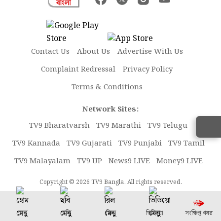
Contact Us
About Us
Advertise With Us
Complaint Redressal
Privacy Policy
Terms & Conditions
Network Sites:
TV9 Bharatvarsh
TV9 Marathi
TV9 Telugu
TV9 Kannada
TV9 Gujarati
TV9 Punjabi
TV9 Tamil
TV9 Malayalam
TV9 UP
News9 LIVE
Money9 LIVE
Copyright © 2026 TV9 Bangla. All rights reserved.
মেনু
ছবি
রিল
ভিডিয়ো
সংক্ষিপ্ত খবর