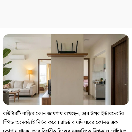
রাউটারটি বাড়ির কোন জায়গায় রাখছেন, তার উপর ইন্টারনেটের
স্পিড অনেকটাই নির্ভর করে। রাউটার যদি ঘরের কোনও এক
কোণায় থাকে, তবে বিপরীত দিকের ঘরগুলিতে সিগন্যাল পৌঁছাতে