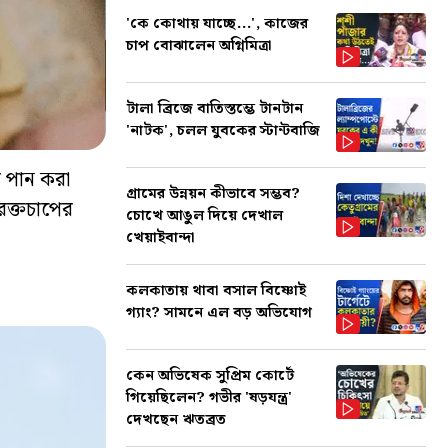
'কে কোথায় যাচ্ছে...', কাজের
চাপ বোঝালেন অগ্নিমিত্রা
টালা ব্রিজে বাতিস্তম্ভে টানটান
'নাটক', চলল যুবকের স্টান্টবাজি
ল পান করা
গ্রামের উন্নয়ন কীভাবে সম্ভব?
 রক্তচাপের
চোখে আঙুল দিয়ে দেখাল
খেয়াইবান্দা
কলকাতায় থাবা বসাল বিষ্ণোই
গ্যাং? সামনে এল বড় অভিযোগ
কেন অভিষেক সুপ্রিম কোর্টে
গিয়েছিলেন? গভীর 'ষড়যন্ত্র'
দেখছেন ঋতব্রত