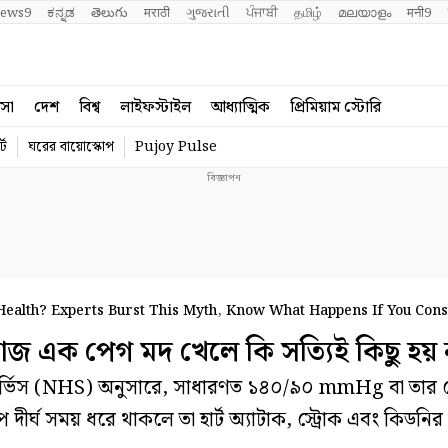
ews9
ಕನ್ನಡ
తెలుగు
मराठी
ગુજરાતી
ਪੰਜਾਬੀ
தமிழ்
മലയാളം
मनी9
বসা
দেশ
বিশ্ব
লাইফস্টাইল
আধ্যাত্মিক
প্রিমিয়াম স্টোরি
্ট
ঘরের বায়োস্কোপ
Pujoy Pulse
Health? Experts Burst This Myth, Know What Happens If You Con
এক পেগ মদ খেলে কি সত্যিই কিছু হয় 
সার্ভিস (NHS) অনুসারে, সাধারণত ১৪০/৯০ mmHg বা তার 
প দীর্ঘ সময় ধরে থাকলে তা হার্ট অ্যাটাক, স্ট্রোক এবং কিডন