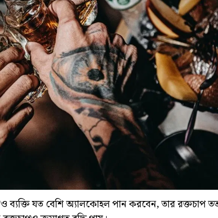
োনও ব্যক্তি যত বেশি অ্যালকোহল পান করবেন, তার রক্তচাপ তত