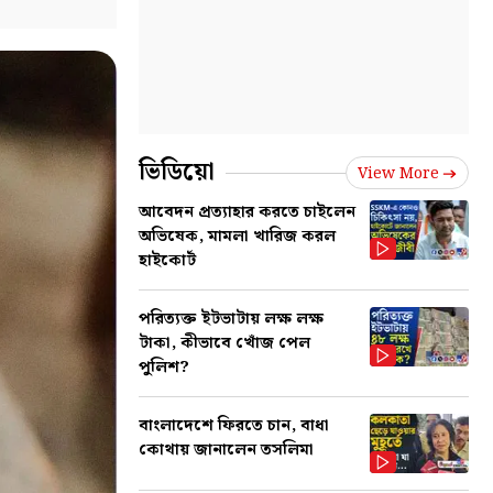
ভিডিয়ো
View More
আবেদন প্রত্যাহার করতে চাইলেন
অভিষেক, মামলা খারিজ করল
হাইকোর্ট
পরিত্যক্ত ইটভাটায় লক্ষ লক্ষ
টাকা, কীভাবে খোঁজ পেল
পুলিশ?
বাংলাদেশে ফিরতে চান, বাধা
কোথায় জানালেন তসলিমা