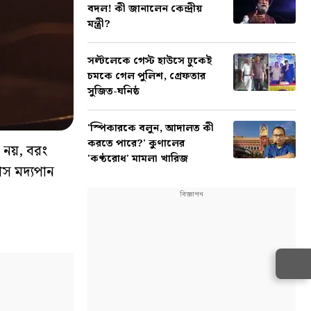
বদল! কী জানালেন কেন্দ্রীয়
মন্ত্রী?
সল্টলেকে গেস্ট হাউসে ঢুকেই
চমকে গেল পুলিশ, গ্রেফতার
সুজিত-ঘনিষ্ঠ
'স্পিকারকে বলুন, আদালত কী
করতে পারে?' কুণালের
কর নয়, বরং
'কণ্ঠরোধ' মামলা খারিজ
াস মদ্যপান