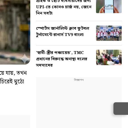
গ্রাহক ও ছোট ব্যবসায়ীদের জন্য
UPI-তে কোনও চার্জ নয়, জেনে
নিন সবটা
স্পোর্টস জার্নালিস্ট ক্লাব ফুটবল
টুর্নামেন্টে রানার্স TV9 বাংলা
'স্বামী-স্ত্রীর পঞ্চায়েত', TMC
প্রধানের বিরুদ্ধে অনাস্থা দলের
সদস্যদের
িয়ে যায়, তখন
িরেই মুঠো