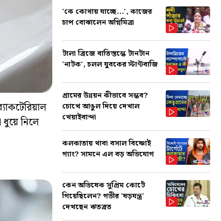
'কে কোথায় যাচ্ছে...', কাজের
চাপ বোঝালেন অগ্নিমিত্রা
টালা ব্রিজে বাতিস্তম্ভে টানটান
'নাটক', চলল যুবকের স্টান্টবাজি
গ্রামের উন্নয়ন কীভাবে সম্ভব?
ব্যাকটেরিয়াল
চোখে আঙুল দিয়ে দেখাল
খেয়াইবান্দা
 ধুয়ে নিলে
কলকাতায় থাবা বসাল বিষ্ণোই
গ্যাং? সামনে এল বড় অভিযোগ
কেন অভিষেক সুপ্রিম কোর্টে
গিয়েছিলেন? গভীর 'ষড়যন্ত্র'
দেখছেন ঋতব্রত