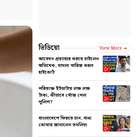
ভিডিয়ো
View More
আবেদন প্রত্যাহার করতে চাইলেন
অভিষেক, মামলা খারিজ করল
হাইকোর্ট
পরিত্যক্ত ইটভাটায় লক্ষ লক্ষ
টাকা, কীভাবে খোঁজ পেল
পুলিশ?
বাংলাদেশে ফিরতে চান, বাধা
কোথায় জানালেন তসলিমা