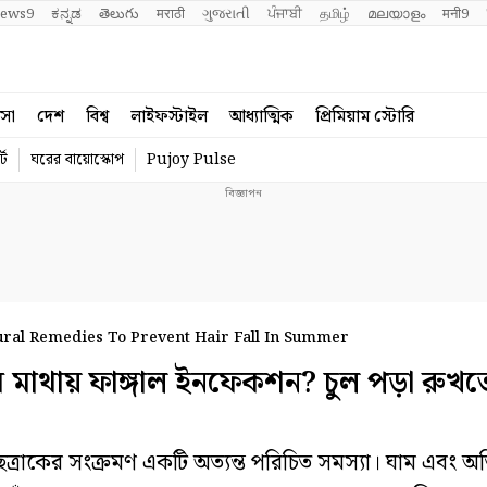
ews9
ಕನ್ನಡ
తెలుగు
मराठी
ગુજરાતી
ਪੰਜਾਬੀ
தமிழ்
മലയാളം
मनी9
বসা
দেশ
বিশ্ব
লাইফস্টাইল
আধ্যাত্মিক
প্রিমিয়াম স্টোরি
্ট
ঘরের বায়োস্কোপ
Pujoy Pulse
tural Remedies To Prevent Hair Fall In Summer
মাথায় ফাঙ্গাল ইনফেকশন? চুল পড়া রুখত
রাকের সংক্রমণ একটি অত্যন্ত পরিচিত সমস্যা। ঘাম এবং অত