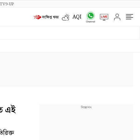
TV9-UP
AQI
ে এই
িরিক্ত