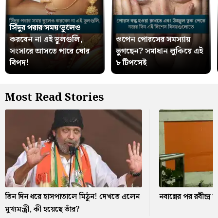
সিঁদুর পরার সময় ভুলেও
করবেন না এই ভুলগুলি,
ওপেন পোরসের সমস্যায়
সংসারে আসতে পারে ঘোর
ভুগছেন? সমাধান লুকিয়ে এই
বিপদ!
৮ টিপসেই
Most Read Stories
তিন দিন ধরে হাসপাতালে মিঠুন! দেখতে এলেন
নবান্নের পর রবীন্দ
মুখ্যমন্ত্রী, কী হয়েছে তাঁর?