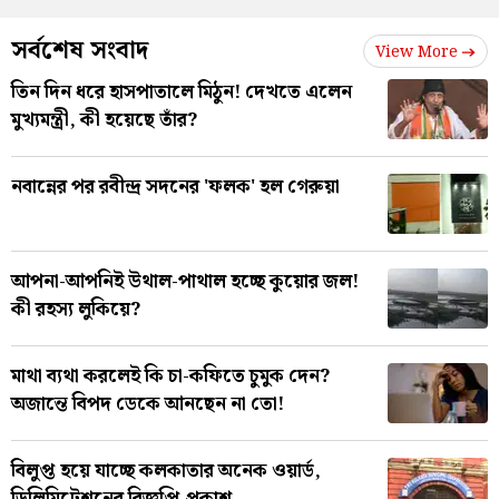
সর্বশেষ সংবাদ
View More
তিন দিন ধরে হাসপাতালে মিঠুন! দেখতে এলেন
মুখ্যমন্ত্রী, কী হয়েছে তাঁর?
নবান্নের পর রবীন্দ্র সদনের 'ফলক' হল গেরুয়া
আপনা-আপনিই উথাল-পাথাল হচ্ছে কুয়োর জল!
কী রহস্য লুকিয়ে?
মাথা ব্যথা করলেই কি চা-কফিতে চুমুক দেন?
অজান্তে বিপদ ডেকে আনছেন না তো!
বিলুপ্ত হয়ে যাচ্ছে কলকাতার অনেক ওয়ার্ড,
ডিলিমিটেশনের বিজ্ঞপ্তি প্রকাশ