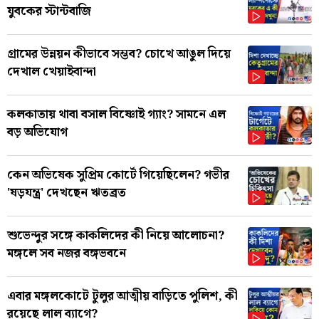
যুবকের স্টান্টবাজি
গ্রামের উন্নয়ন কীভাবে সম্ভব? চোখে আঙুল দিয়ে
দেখাল খেয়াইবান্দা
কলকাতায় থাবা বসাল বিষ্ণোই গ্যাং? সামনে এল
বড় অভিযোগ
কেন অভিষেক সুপ্রিম কোর্টে গিয়েছিলেন? গভীর
'ষড়যন্ত্র' দেখছেন ঋতব্রত
শুভেন্দুর সঙ্গে কাকলিদের কী নিয়ে আলোচনা?
মঙ্গলে সব নজর বঙ্গভবনে
এবার মঙ্গলকোটে টুলুর আত্মীয় বাড়িতে পুলিশ, কী
রয়েছে লাল ব্যাগে?