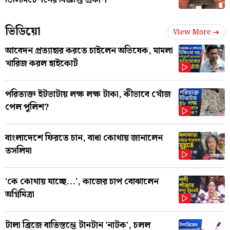
ভিডিয়ো
View More
আবেদন প্রত্যাহার করতে চাইলেন অভিষেক, মামলা
খারিজ করল হাইকোর্ট
পরিত্যক্ত ইটভাটায় লক্ষ লক্ষ টাকা, কীভাবে খোঁজ
পেল পুলিশ?
বাংলাদেশে ফিরতে চান, বাধা কোথায় জানালেন
তসলিমা
'কে কোথায় যাচ্ছে...', কাজের চাপ বোঝালেন
অগ্নিমিত্রা
টালা ব্রিজে বাতিস্তম্ভে টানটান 'নাটক', চলল