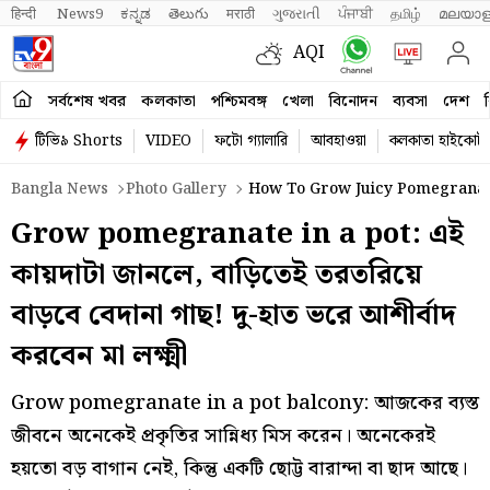
हिन्दी 
News9
ಕನ್ನಡ
తెలుగు
मराठी
ગુજરાતી
ਪੰਜਾਬੀ
தமிழ்
മലയാള
AQI
সর্বশেষ খবর
কলকাতা
পশ্চিমবঙ্গ
খেলা
বিনোদন
ব্যবসা
দেশ
ব
টিভি৯ Shorts
VIDEO
ফটো গ্যালারি
আবহাওয়া
কলকাতা হাইকোর্ট
Bangla News
Photo Gallery
How To Grow Juicy Pomegranate
Grow pomegranate in a pot: এই
কায়দাটা জানলে, বাড়িতেই তরতরিয়ে
বাড়বে বেদানা গাছ! দু-হাত ভরে আশীর্বাদ
করবেন মা লক্ষ্মী
Grow pomegranate in a pot balcony: আজকের ব্যস্ত
জীবনে অনেকেই প্রকৃতির সান্নিধ্য মিস করেন। অনেকেরই
হয়তো বড় বাগান নেই, কিন্তু একটি ছোট্ট বারান্দা বা ছাদ আছে।