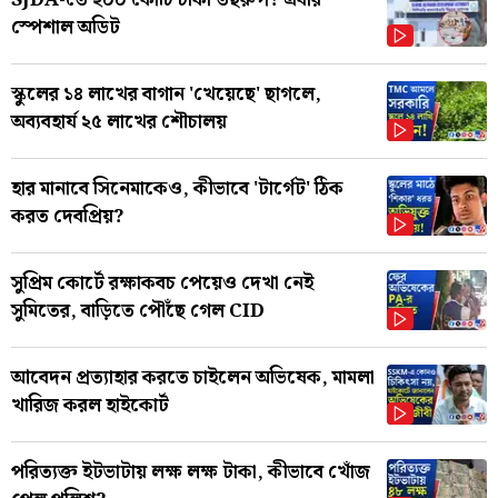
স্পেশাল অডিট
স্কুলের ১৪ লাখের বাগান 'খেয়েছে' ছাগলে,
অব্যবহার্য ২৫ লাখের শৌচালয়
হার মানাবে সিনেমাকেও, কীভাবে 'টার্গেট' ঠিক
করত দেবপ্রিয়?
সুপ্রিম কোর্টে রক্ষাকবচ পেয়েও দেখা নেই
সুমিতের, বাড়িতে পৌঁছে গেল CID
আবেদন প্রত্যাহার করতে চাইলেন অভিষেক, মামলা
খারিজ করল হাইকোর্ট
পরিত্যক্ত ইটভাটায় লক্ষ লক্ষ টাকা, কীভাবে খোঁজ