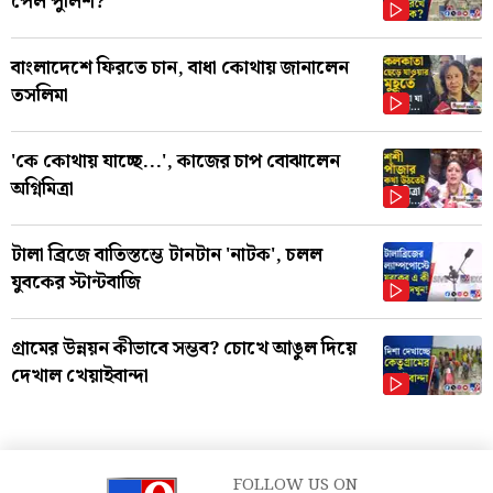
পেল পুলিশ?
বাংলাদেশে ফিরতে চান, বাধা কোথায় জানালেন
তসলিমা
'কে কোথায় যাচ্ছে...', কাজের চাপ বোঝালেন
অগ্নিমিত্রা
টালা ব্রিজে বাতিস্তম্ভে টানটান 'নাটক', চলল
যুবকের স্টান্টবাজি
গ্রামের উন্নয়ন কীভাবে সম্ভব? চোখে আঙুল দিয়ে
দেখাল খেয়াইবান্দা
FOLLOW US ON