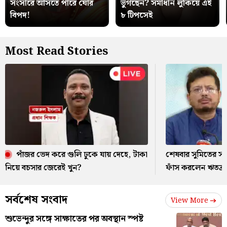
সংসারে আসতে পারে ঘোর
ভুগছেন? সমাধান লুকিয়ে এই
বিপদ!
৮ টিপসেই
Most Read Stories
পাঁজর ভেদ করে গুলি ঢুকে যায় দেহে, টাকা
শেষবার সুমিতের সঙ্
নিয়ে বচসার জেরেই খুন?
ফাঁস করলেন ঋতব্র
সর্বশেষ সংবাদ
View More
শুভেন্দুর সঙ্গে সাক্ষাতের পর অবস্থান স্পষ্ট