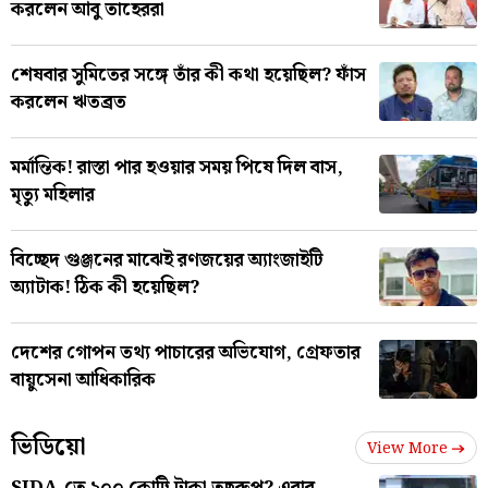
করলেন আবু তাহেররা
শেষবার সুমিতের সঙ্গে তাঁর কী কথা হয়েছিল? ফাঁস
করলেন ঋতব্রত
মর্মান্তিক! রাস্তা পার হওয়ার সময় পিষে দিল বাস,
মৃত্যু মহিলার
বিচ্ছেদ গুঞ্জনের মাঝেই রণজয়ের অ্যাংজাইটি
অ্যাটাক! ঠিক কী হয়েছিল?
দেশের গোপন তথ্য পাচারের অভিযোগ, গ্রেফতার
বায়ুসেনা আধিকারিক
ভিডিয়ো
View More
SJDA-তে ২০০ কোটি টাকা তছরুপ? এবার