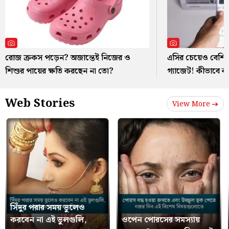
রোজ ক্রকস পড়েন? অজান্তেই নিজের ও
এসির চেয়েও বেশি ব
শিশুর পায়ের ক্ষতি করছেন না তো?
গ্যাজেট! কীভাবে 
Web Stories
View More
সিঁদুর পরার সময় ভুলেও
করবেন না এই ভুলগুলি,
ওপেন পোরসের সমস্যায়