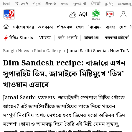
हिन्दी 
News9
ಕನ್ನಡ
తెలుగు
मराठी
ગુજરાતી
ਪੰਜਾਬੀ
தமிழ்
മലയാള
AQI
সর্বশেষ খবর
কলকাতা
পশ্চিমবঙ্গ
খেলা
বিনোদন
ব্যবসা
দেশ
ব
টিভি৯ Shorts
VIDEO
ফটো গ্যালারি
আবহাওয়া
কলকাতা হাইকোর্ট
Bangla News
Photo Gallery
Jamai Sasthi Special: How To M
Dim Sandesh recipe: বাজারে এখন
সুপারহিট ডিম, জামাইকে মিষ্টিমুখে ‘ডিম’
খাওয়ান এভাবে
Jamai Sasthi sweets: জামাইষষ্ঠী স্পেশাল মিষ্টির খোঁজে
আছেন? এই জামাইষষ্ঠীতে জামাইয়ের পাতে দিতে পারেন
সম্পূর্ণ নিরামিষ অথচ দেখতে হুবহু ডিমের মতো অভিনব ‘ডিম
সন্দেশ’। ছানা ও আমসত্ত্ব দিয়ে তৈরি এই মিষ্টি যেমন সুস্বাদু,