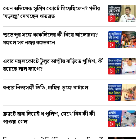
কেন অভিষেক সুপ্রিম কোর্টে গিয়েছিলেন? গভীর
'ষড়যন্ত্র' দেখছেন ঋতব্রত
শুভেন্দুর সঙ্গে কাকলিদের কী নিয়ে আলোচনা?
মঙ্গলে সব নজর বঙ্গভবনে
এবার মঙ্গলকোটে টুলুর আত্মীয় বাড়িতে পুলিশ, কী
রয়েছে লাল ব্যাগে?
বন্যার নিত্যসঙ্গী ডিঙি, চাহিদা তুঙ্গে ঘাটালে
ফ্ল্যাটে হানা দিয়েই থ পুলিশ, দেখে নিন কী কী
পাওয়া গেল