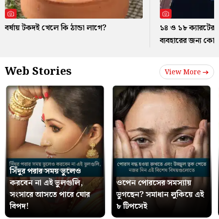
বর্ষায় টকদই খেলে কি ঠান্ডা লাগে?
১৪ ও ১৮ ক্যারটের
ব্যবহারের জন্য কো
Web Stories
View More
সিঁদুর পরার সময় ভুলেও
করবেন না এই ভুলগুলি,
ওপেন পোরসের সমস্যায়
সংসারে আসতে পারে ঘোর
ভুগছেন? সমাধান লুকিয়ে এই
বিপদ!
৮ টিপসেই