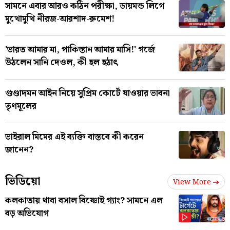
সামনে এবার আরও কঠিন পরীক্ষা, ডায়মন্ড লিগে
মুখোমুখি নীরজ-আরশাদ-রুমেশ!
'ভারত আমার মা, পাকিস্তান আমার মাসি!' গর্জে
উঠলেন সানি দেওল, কী হল হঠাৎ
গুণ্ডাদমন আইন নিয়ে সুপ্রিম কোর্টে যাওয়ার ভাবনা
তৃণমূলের
ভাইরাল মিমের এই ব্যক্তি বাস্তবে কী করেন
জানেন?
ভিডিয়ো
View More
কলকাতায় থাবা বসাল বিষ্ণোই গ্যাং? সামনে এল
বড় অভিযোগ