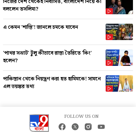
নিজের দেশ থেকেই নির্বাসিত, বাংলাদেশ নিয়ে কী
বললেন তসলিমা?
এ কেমন 'শাস্তি'! জানলে চমকে যাবেন
'পাথর সম্রাট' টুলু কীভাবে রাস্তা তৈরিতে 'কিং'
হলেন?
পাকিস্তান থেকে নিয়ন্ত্রণ করা হত হামিমকে! সামনে
এল ভয়ঙ্কর তথ্য
FOLLOW US ON