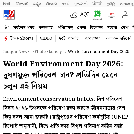
हिन्दी 
News9
ಕನ್ನಡ
తెలుగు
मराठी
ગુજરાતી
ਪੰਜਾਬੀ
தமிழ்
മലയാള
AQI
সর্বশেষ খবর
কলকাতা
পশ্চিমবঙ্গ
খেলা
বিনোদন
ব্যবসা
দেশ
ব
টিভি৯ Shorts
VIDEO
ফটো গ্যালারি
আবহাওয়া
কলকাতা হাইকোর্ট
Bangla News
Photo Gallery
World Environment Day 2026: 5 
World Environment Day 2026:
দূষণমুক্ত পরিবেশ চান? প্রতিদিন মেনে
চলুন এই নিয়ম
Environment conservation habits: বিশ্ব পরিবেশ
দিবস ২০২৬ উপলক্ষে পরিবেশ রক্ষা করতে জীবনযাত্রায় বেশ
কিছু বদল আনা জরুরি। রাষ্ট্রপুঞ্জের পরিবেশ কর্মসূচির (UNEP)
রিপোর্ট অনুযায়ী, বিশ্বে প্রতি বছর বিপুল পরিমাণ কঠিন বর্জ্য