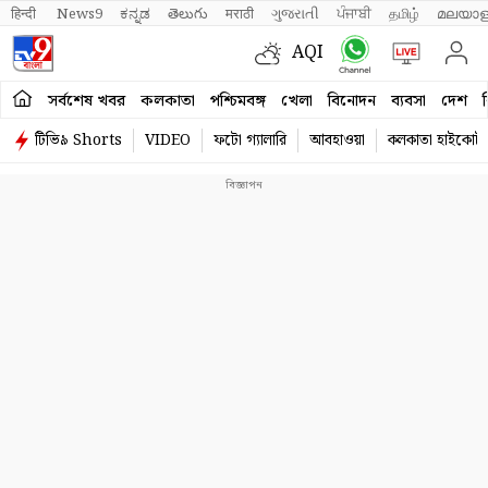
हिन्दी 
News9
ಕನ್ನಡ
తెలుగు
मराठी
ગુજરાતી
ਪੰਜਾਬੀ
தமிழ்
മലയാള
AQI
সর্বশেষ খবর
কলকাতা
পশ্চিমবঙ্গ
খেলা
বিনোদন
ব্যবসা
দেশ
ব
টিভি৯ Shorts
VIDEO
ফটো গ্যালারি
আবহাওয়া
কলকাতা হাইকোর্ট