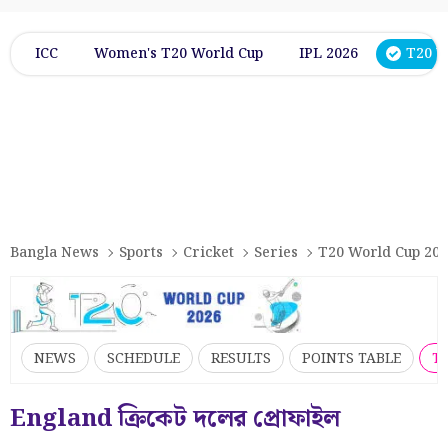
ICC
Women's T20 World Cup
IPL 2026
T20 W
Bangla News
Sports
Cricket
Series
T20 World Cup 20
NEWS
SCHEDULE
RESULTS
POINTS TABLE
T
England ক্রিকেট দলের প্রোফাইল