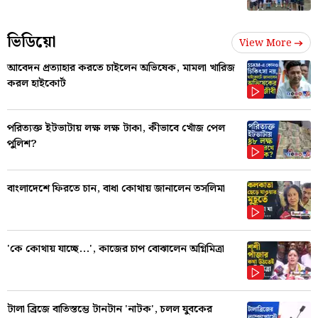
ভিডিয়ো
View More
আবেদন প্রত্যাহার করতে চাইলেন অভিষেক, মামলা খারিজ
করল হাইকোর্ট
পরিত্যক্ত ইটভাটায় লক্ষ লক্ষ টাকা, কীভাবে খোঁজ পেল
পুলিশ?
বাংলাদেশে ফিরতে চান, বাধা কোথায় জানালেন তসলিমা
'কে কোথায় যাচ্ছে...', কাজের চাপ বোঝালেন অগ্নিমিত্রা
টালা ব্রিজে বাতিস্তম্ভে টানটান 'নাটক', চলল যুবকের