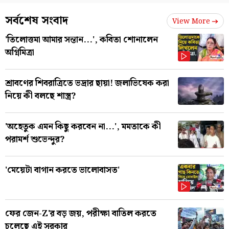
সর্বশেষ সংবাদ
View More
'তিলোত্তমা আমার সন্তান...', কবিতা শোনালেন
অগ্নিমিত্রা
শ্রাবণের শিবরাত্রিতে ভদ্রার ছায়া! জলাভিষেক করা
নিয়ে কী বলছে শাস্ত্র?
'অহেতুক এমন কিছু করবেন না...', মমতাকে কী
পরামর্শ শুভেন্দুর?
'মেয়েটা বাগান করতে ভালোবাসত'
ফের জেন-Z'র বড় জয়, পরীক্ষা বাতিল করতে
চলেছে এই সরকার