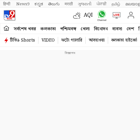
हिन्दी 
News9
ಕನ್ನಡ
తెలుగు
मराठी
ગુજરાતી
ਪੰਜਾਬੀ
தமிழ்
മലയാള
AQI
সর্বশেষ খবর
কলকাতা
পশ্চিমবঙ্গ
খেলা
বিনোদন
ব্যবসা
দেশ
ব
টিভি৯ Shorts
VIDEO
ফটো গ্যালারি
আবহাওয়া
কলকাতা হাইকোর্ট