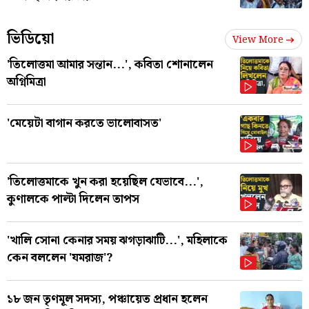
ভিডিয়ো
View More
'তিলোত্তমা আমার সন্তান...', কবিতা শোনালেন
অগ্নিমিত্রা
'মেয়েটা বাগান করতে ভালোবাসত'
'তিলোত্তমাকে খুন করা হয়েছিল যেভাবে...',
কুণালকে পাল্টা দিলেন তাপস
'খালি সোনা কেনার সময় ঝগড়াঝাটি...', মহিলাকে
কেন বললেন 'যমরাজ'?
১৮ জন তৃণমূল সদস্য, পঞ্চায়েত প্রধান হলেন