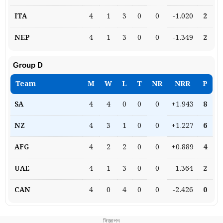
4
1
3
0
0
-1.020
2
4
1
3
0
0
-1.349
2
Group D
4
4
0
0
0
+1.943
8
4
3
1
0
0
+1.227
6
4
2
2
0
0
+0.889
4
4
1
3
0
0
-1.364
2
4
0
4
0
0
-2.426
0