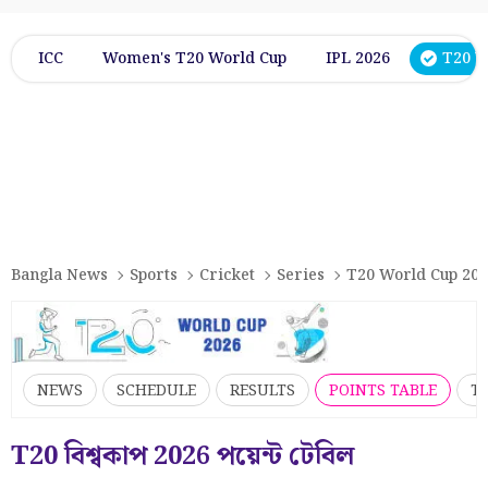
ICC
Women's T20 World Cup
IPL 2026
T20 W
Bangla News
Sports
Cricket
Series
T20 World Cup 20
NEWS
SCHEDULE
RESULTS
POINTS TABLE
T
T20 বিশ্বকাপ 2026 পয়েন্ট টেবিল