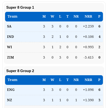
Super 8 Group 1
3
3
0
0
0
+2.259
6
3
2
1
0
0
+0.106
4
3
1
2
0
0
+0.993
2
3
0
3
0
0
-3.415
0
Super 8 Group 2
3
3
0
0
0
+1.096
6
3
1
1
0
1
+1.390
3