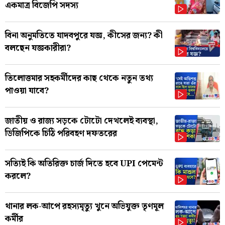
একমাত্র বিজেপি সদস্য
বিনা অনুমতিতে যাদবপুরে যজ্ঞ, কীসের জন্য? কী
বলছেন যজ্ঞকারীরা?
তিলোত্তমার সহকর্মীদের কাছ থেকে নতুন তথ্য
পাওয়া যাবে?
জাতীয় ও রাজ্য সড়কে টোটো দেখলেই ব্যবস্থা,
ডিজিপিকে চিঠি পরিবহণ দফতরের
সত্যিই কি অতিরিক্ত চার্জ দিতে হবে UPI পেমেন্ট
করলে?
থানার লক-আপে রহস্যমৃত্যু খুনে অভিযুক্ত তৃণমূল
কর্মীর