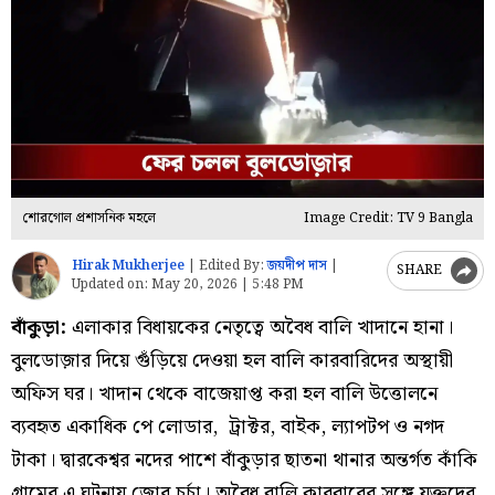
শোরগোল প্রশাসনিক মহলে
Image Credit: TV 9 Bangla
Hirak Mukherjee
|
Edited By:
জয়দীপ দাস
|
SHARE
Updated on:
May 20, 2026 | 5:48 PM
বাঁকুড়া:
এলাকার বিধায়কের নেতৃত্বে অবৈধ বালি খাদানে হানা।
বুলডোজ়ার দিয়ে গুঁড়িয়ে দেওয়া হল বালি কারবারিদের অস্থায়ী
অফিস ঘর। খাদান থেকে বাজেয়াপ্ত করা হল বালি উত্তোলনে
ব্যবহৃত একাধিক পে লোডার, ট্রাক্টর, বাইক, ল্যাপটপ ও নগদ
টাকা। দ্বারকেশ্বর নদের পাশে বাঁকুড়ার ছাতনা থানার অন্তর্গত কাঁকি
গ্রামের এ ঘটনায় জোর চর্চা। অবৈধ বালি কারবারের সঙ্গে যুক্তদের