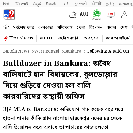
हिन्दी 
News9
ಕನ್ನಡ
తెలుగు
मराठी
ગુજરાતી
ਪੰਜਾਬੀ
தமிழ்
മലയാള
AQI
সর্বশেষ খবর
কলকাতা
পশ্চিমবঙ্গ
খেলা
বিনোদন
ব্যবসা
দেশ
ব
টিভি৯ Shorts
VIDEO
ফটো গ্যালারি
আবহাওয়া
কলকাতা হাইকোর্ট
Bangla News
West Bengal
Bankura
Following A Raid On A
Bulldozer in Bankura: অবৈধ
বালিঘাটে হানা বিধায়কের, বুলডোজ়ার
দিয়ে গুড়িয়ে দেওয়া হল বালি
কারবারিদের অস্থায়ী অফিস
BJP MLA of Bankura: অভিযোগ, গত কয়েক বছর ধরে
ছাতনা থানার কাঁকি গ্রাম লাগোয়া দ্বারকেশ্বর নদের চর থেকে
বালি উত্তোলন করে অবাধে তা পাচারের কাজ চলতো।