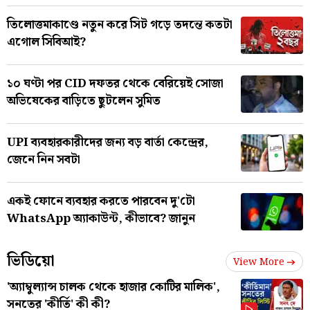
তিলোত্তমাকাণ্ডে নতুন করে সিট গড়ে তদন্তে কতটা
এগোল সিবিআই?
১০ ঘণ্টা পর CID দফতর থেকে বেরিয়েই সোজা
অভিষেকের বাড়িতে ছুটলেন সুমিত
UPI ব্যবহারকারীদের জন্য বড় বার্তা কেন্দ্রের,
জেনে নিন সবটা
একই ফোনে ব্যবহার করতে পারবেন দু'টো
WhatsApp অ্যাকাউন্ট, কীভাবে? জানুন
ভিডিয়ো
View More
'অ্যাম্বুল্যান্স চালক থেকে হাজার কোটির মালিক',
সনতের 'কীর্তি' কী কী?