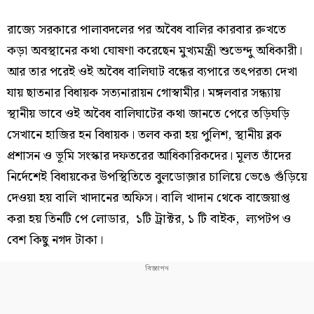
রাজ্যে সরকারে পালাবদলের পর অবৈধ বালির কারবার রুখতে
কড়া অবস্থানের কথা ঘোষণা করেছেন মুখ্যমন্ত্রী শুভেন্দু অধিকারী।
আর তার পরেই ওই অবৈধ বালিঘাট বন্ধের ব্যপারে তৎপরতা দেখা
যায় ছাতনার বিধায়ক সত্যনারায়ন গোস্বামীর। মঙ্গলবার সন্ধ্যায়
স্থানীয় ভাবে ওই অবৈধ বালিঘাটের কথা জানতে পেরে তড়িঘড়ি
সেখানে হাজির হন বিধায়ক। তলব করা হয় পুলিশ, স্থানীয় ব্লক
প্রশাসন ও ভূমি সংস্কার দফতরের আধিকারিকদের। মূলত তাঁদের
নির্দেশেই বিধায়কের উপস্থিতিতে বুলডোজ়ার চালিয়ে ভেঙে গুঁড়িয়ে
দেওয়া হয় বালি খাদানের অফিস। বালি খাদান থেকে বাজেয়াপ্ত
করা হয় তিনটি পে লোডার, ১টি ট্রাক্টর, ১ টি বাইক, ল্যপটপ ও
বেশ কিছু নগদ টাকা।