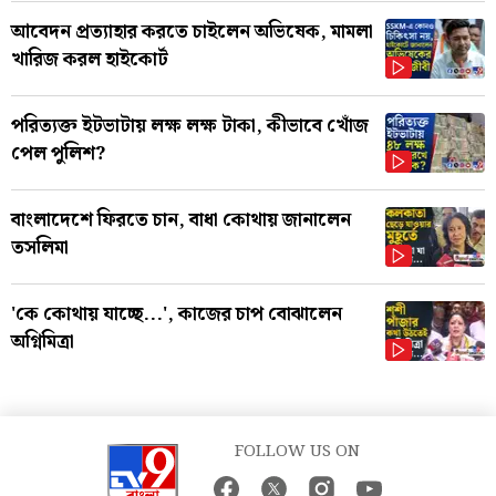
আবেদন প্রত্যাহার করতে চাইলেন অভিষেক, মামলা
খারিজ করল হাইকোর্ট
পরিত্যক্ত ইটভাটায় লক্ষ লক্ষ টাকা, কীভাবে খোঁজ
পেল পুলিশ?
বাংলাদেশে ফিরতে চান, বাধা কোথায় জানালেন
তসলিমা
'কে কোথায় যাচ্ছে...', কাজের চাপ বোঝালেন
অগ্নিমিত্রা
FOLLOW US ON