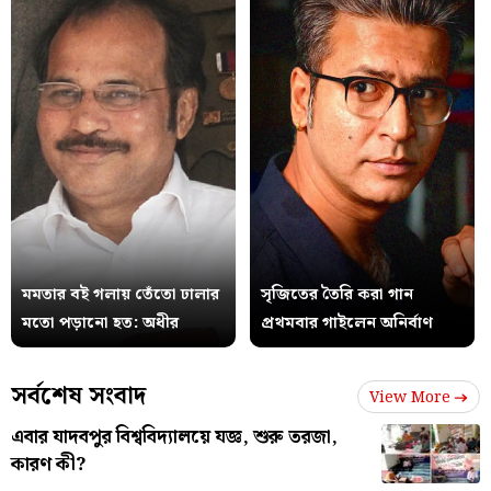
মমতার বই গলায় তেঁতো ঢালার
সৃজিতের তৈরি করা গান
মতো পড়ানো হত: অধীর
প্রথমবার গাইলেন অনির্বাণ
সর্বশেষ সংবাদ
View More
এবার যাদবপুর বিশ্ববিদ্যালয়ে যজ্ঞ, শুরু তরজা,
কারণ কী?