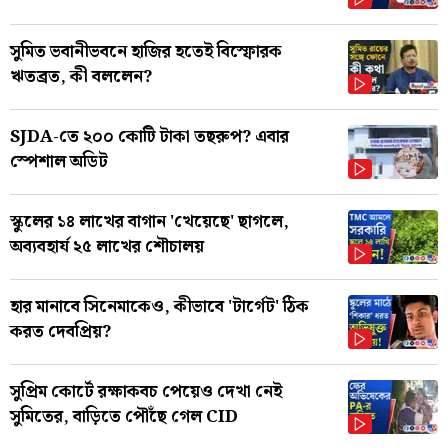
সুমিত ভবানীভবনে হাজির হতেই বিস্ফোরক
ঋতব্রত, কী বললেন?
SJDA-তে ২০০ কোটি টাকা তছরুপ? এবার
স্পেশাল অডিট
স্কুলের ১৪ লাখের বাগান 'খেয়েছে' ছাগলে,
অব্যবহার্য ২৫ লাখের শৌচালয়
হার মানাবে সিনেমাকেও, কীভাবে 'টার্গেট' ঠিক
করত দেবপ্রিয়?
সুপ্রিম কোর্টে রক্ষাকবচ পেয়েও দেখা নেই
সুমিতের, বাড়িতে পৌঁছে গেল CID