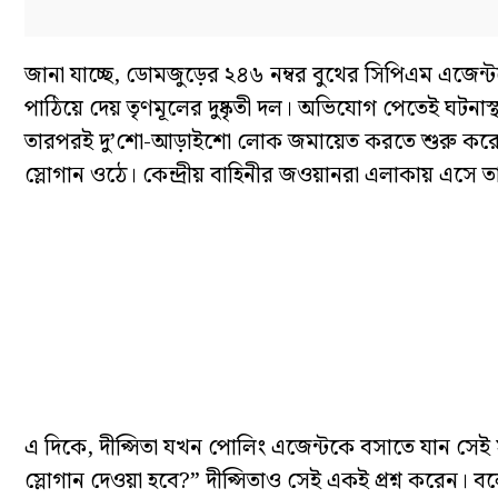
জানা যাচ্ছে, ডোমজুড়ের ২৪৬ নম্বর বুথের সিপিএম এজেন্
পাঠিয়ে দেয় তৃণমূলের দুষ্কৃতী দল। অভিযোগ পেতেই ঘটনাস
তারপরই দু’শো-আড়াইশো লোক জমায়েত করতে শুরু করেন। ‘জ
স্লোগান ওঠে। কেন্দ্রীয় বাহিনীর জওয়ানরা এলাকায় এসে ত
এ দিকে, দীপ্সিতা যখন পোলিং এজেন্টকে বসাতে যান সেই স
স্লোগান দেওয়া হবে?” দীপ্সিতাও সেই একই প্রশ্ন করেন।