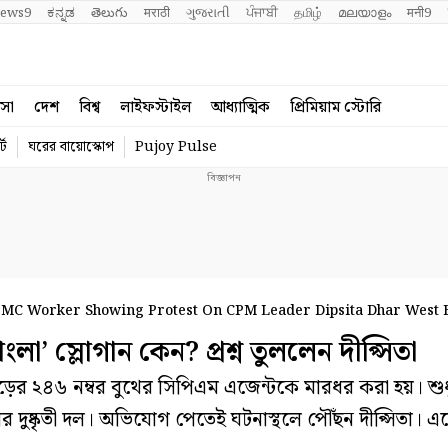
ews9
ಕನ್ನಡ
తెలుగు
मराठी
ગુજરાતી
ਪੰਜਾਬੀ
தமிழ்
മലയാളം
मनी9
বসা
দেশ
বিশ্ব
লাইফস্টাইল
আধ্যাত্মিক
প্রিমিয়াম স্টোরি
্ট
ঘরের বায়োস্কোপ
Pujoy Pulse
TMC Worker Showing Protest On CPM Leader Dipsita Dhar West 
 স্লোগান কেন? প্রশ্ন তুললেন দীপ্সিতা
র ২৪৬ নম্বর বুথের সিপিএম এজেন্টকে মারধর করা হয়। শুধ
র দুষ্কৃতী দল। অভিযোগ পেতেই ঘটনাস্থলে পৌঁছন দীপ্সিতা। এজ