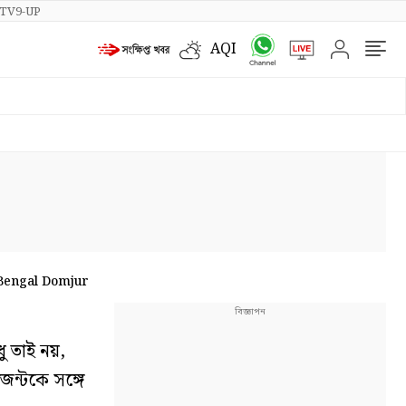
TV9-UP
AQI
Bengal Domjur
ু তাই নয়,
েন্টকে সঙ্গে