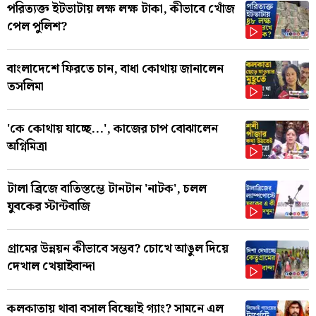
পরিত্যক্ত ইটভাটায় লক্ষ লক্ষ টাকা, কীভাবে খোঁজ
পেল পুলিশ?
বাংলাদেশে ফিরতে চান, বাধা কোথায় জানালেন
তসলিমা
'কে কোথায় যাচ্ছে...', কাজের চাপ বোঝালেন
অগ্নিমিত্রা
টালা ব্রিজে বাতিস্তম্ভে টানটান 'নাটক', চলল
যুবকের স্টান্টবাজি
গ্রামের উন্নয়ন কীভাবে সম্ভব? চোখে আঙুল দিয়ে
দেখাল খেয়াইবান্দা
কলকাতায় থাবা বসাল বিষ্ণোই গ্যাং? সামনে এল