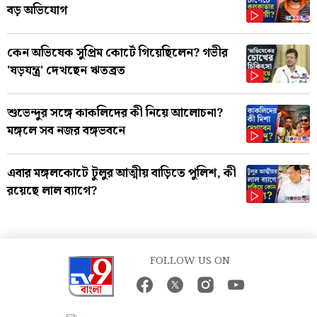
বড় অভিযোগ
কেন অভিষেক সুপ্রিম কোর্টে গিয়েছিলেন? গভীর
'ষড়যন্ত্র' দেখছেন ঋতব্রত
শুভেন্দুর সঙ্গে কাকলিদের কী নিয়ে আলোচনা?
মঙ্গলে সব নজর বঙ্গভবনে
এবার মঙ্গলকোটে টুলুর আত্মীয় বাড়িতে পুলিশ, কী
রয়েছে লাল ব্যাগে?
FOLLOW US ON