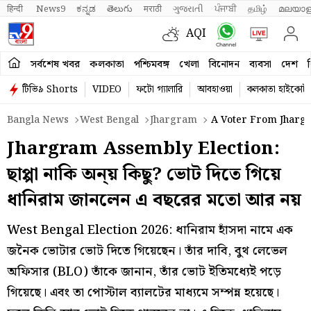
हिन्दी 
News9
ಕನ್ನಡ
తెలుగు
मराठी
ગુજરાતી
ਪੰਜਾਬੀ
தமிழ்
മലയാള
AQI
সর্বশেষ খবর
কলকাতা
পশ্চিমবঙ্গ
খেলা
বিনোদন
ব্যবসা
দেশ
ব
টিভি৯ Shorts
VIDEO
ফটো গ্যালারি
আবহাওয়া
কলকাতা হাইকোর্ট
Bangla News
West Bengal
Jhargram
A Voter From Jhargr
Jhargram Assembly Election:
ছাপ্পা নাকি অন্য় কিছু? ভোট দিতে গিয়ে
ধানিরাম জানলেন এ বছরের মতো আর নয়
West Bengal Election 2026: ধানিরাম হাঁসদা নামে এক
জনৈক ভোটার ভোট দিতে গিয়েছেন। তাঁর দাবি, বুথ লেভেল
অফিসার (BLO) তাঁকে জানান, তাঁর ভোট ইতিমধ্যেই পড়ে
গিয়েছে। এবং তা পোস্টাল ব্যালটের মাধ্যমে সম্পন্ন হয়েছে।