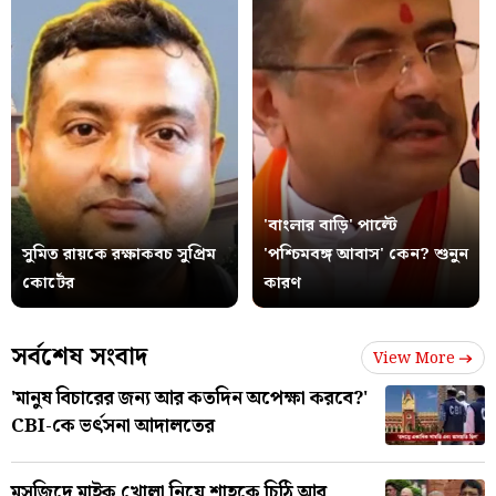
'বাংলার বাড়ি' পাল্টে
সুমিত রায়কে রক্ষাকবচ সুপ্রিম
'পশ্চিমবঙ্গ আবাস' কেন? শুনুন
কোর্টের
কারণ
সর্বশেষ সংবাদ
View More
'মানুষ বিচারের জন্য আর কতদিন অপেক্ষা করবে?'
CBI-কে ভর্ৎসনা আদালতের
মসজিদে মাইক খোলা নিয়ে শাহকে চিঠি আবু