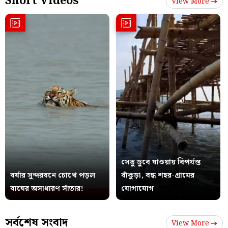
Short Videos
View More
সেতু ডুবে যাওয়ায় বিপর্যস্ত
বর্ষার সুন্দরবনে চোখে পড়ল
বাঁকুড়া, বন্ধ শহর-গ্রামের
বাঘের অসাধারণ সাঁতার!
যোগাযোগ
সর্বশেষ সংবাদ
View More