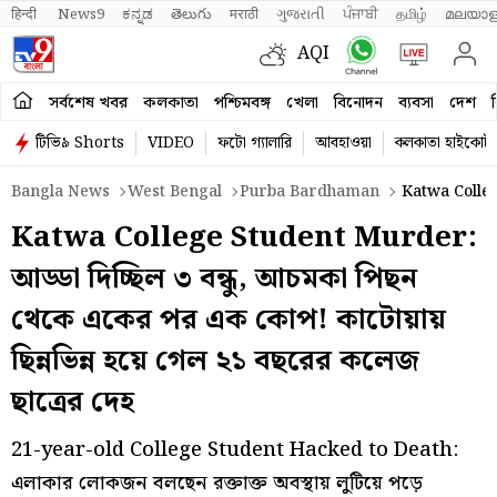
हिन्दी 
News9
ಕನ್ನಡ
తెలుగు
मराठी
ગુજરાતી
ਪੰਜਾਬੀ
தமிழ்
മലയാള
AQI
সর্বশেষ খবর
কলকাতা
পশ্চিমবঙ্গ
খেলা
বিনোদন
ব্যবসা
দেশ
ব
টিভি৯ Shorts
VIDEO
ফটো গ্যালারি
আবহাওয়া
কলকাতা হাইকোর্ট
Bangla News
West Bengal
Purba Bardhaman
Katwa Colleg
Katwa College Student Murder:
আড্ডা দিচ্ছিল ৩ বন্ধু, আচমকা পিছন
থেকে একের পর এক কোপ! কাটোয়ায়
ছিন্নভিন্ন হয়ে গেল ২১ বছরের কলেজ
ছাত্রের দেহ
21-year-old College Student Hacked to Death:
এলাকার লোকজন বলছেন রক্তাক্ত অবস্থায় লুটিয়ে পড়ে