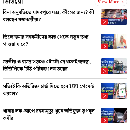
ভিডিয়ো
View More
বিনা অনুমতিতে যাদবপুরে যজ্ঞ, কীসের জন্য? কী
বলছেন যজ্ঞকারীরা?
তিলোত্তমার সহকর্মীদের কাছ থেকে নতুন তথ্য
পাওয়া যাবে?
জাতীয় ও রাজ্য সড়কে টোটো দেখলেই ব্যবস্থা,
ডিজিপিকে চিঠি পরিবহণ দফতরের
সত্যিই কি অতিরিক্ত চার্জ দিতে হবে UPI পেমেন্ট
করলে?
থানার লক-আপে রহস্যমৃত্যু খুনে অভিযুক্ত তৃণমূল
কর্মীর