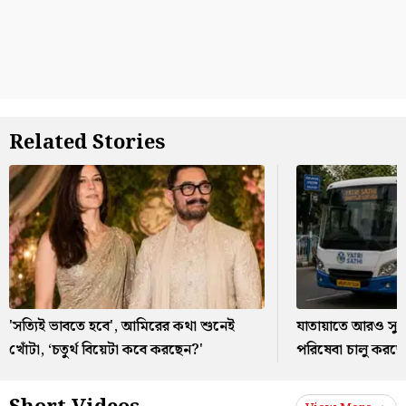
Related Stories
'সত্যিই ভাবতে হবে', আমিরের কথা শুনেই
যাতায়াতে আরও সুবি
খোঁটা, ‘চতুর্থ বিয়েটা কবে করছেন?'
পরিষেবা চালু করছে য