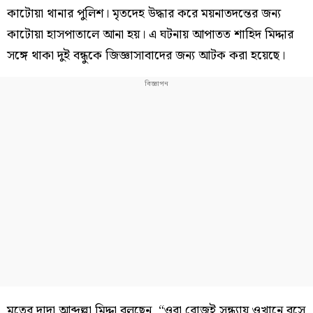
কাটোয়া থানার পুলিশ। মৃতদেহ উদ্ধার করে ময়নাতদন্তের জন্য
কাটোয়া হাসপাতালে আনা হয়। এ ঘটনায় আপাতত শাহিদ মিদ্দার
সঙ্গে থাকা দুই বন্ধুকে জিজ্ঞাসাবাদের জন্য আটক করা হয়েছে।
মৃতের দাদা আব্দুল্লা মিদ্দা বলছেন, “ওরা রোজই সন্ধ্যায় ওখানে বসে