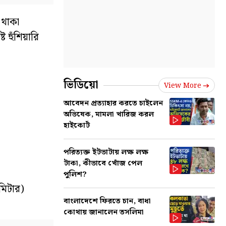
 থাকা
 হুঁশিয়ারি
ভিডিয়ো
View More
আবেদন প্রত্যাহার করতে চাইলেন
অভিষেক, মামলা খারিজ করল
হাইকোর্ট
পরিত্যক্ত ইটভাটায় লক্ষ লক্ষ
টাকা, কীভাবে খোঁজ পেল
পুলিশ?
 মিটার)
বাংলাদেশে ফিরতে চান, বাধা
কোথায় জানালেন তসলিমা