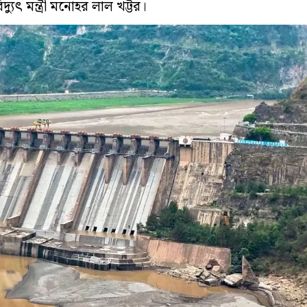
 বিদ্যুৎ মন্ত্রী মনোহর লাল খট্টর।