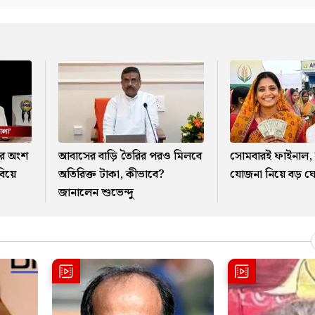
র অংশ
আবাসের বাড়ি তৈরির পরও মিলবে
সোমবারই ফাইনাল, অন
বিয়ে
অতিরিক্ত টাকা, কীভাবে?
যোজনা নিয়ে বড় ঘো
জানালেন শুভেন্দু