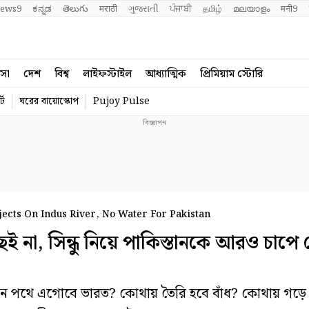
ews9
ಕನ್ನಡ
తెలుగు
मराठी
ગુજરાતી
ਪੰਜਾਬੀ
தமிழ்
മലയാളം
मनी9
বসা
দেশ
বিশ্ব
লাইফস্টাইল
আধ্যাত্মিক
প্রিমিয়াম স্টোরি
্ট
ঘরের বায়োস্কোপ
Pujoy Pulse
jects On Indus River, No Water For Pakistan
না, সিন্ধু নিয়ে পাকিস্তানকে আরও চাপে
কোন পথে এগোবে ভারত? কোথায় তৈরি হবে বাঁধ? কোথায় গড়