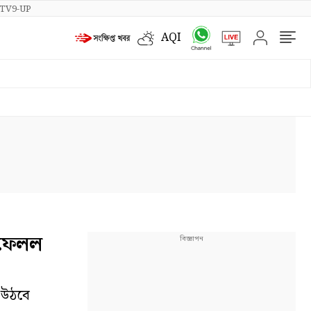
TV9-UP
AQI
 ফেলল
ে উঠবে