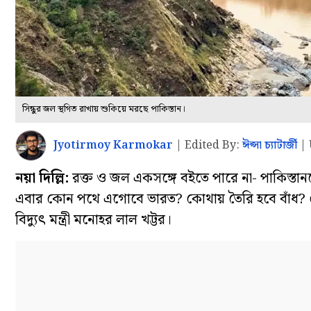
সিন্ধুর জল স্থগিত রাখায় শুকিয়ে মরছে পাকিস্তান।
Jyotirmoy Karmokar
|
Edited By:
ঈপ্সা চ্যাটার্জী
|
নয়া দিল্লি:
রক্ত ও জল একসঙ্গে বইতে পারে না- পাকিস্তানকে
এবার কোন পথে এগোবে ভারত? কোথায় তৈরি হবে বাঁধ? কোথায় গ
বিদ্যুৎ মন্ত্রী মনোহর লাল খট্টর।