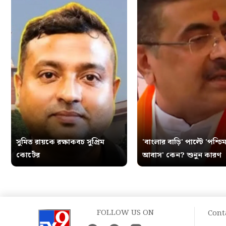
সুমিত রায়কে রক্ষাকবচ সুপ্রিম
'বাংলার বাড়ি' পাল্টে 'পশ্চিম
কোর্টের
আবাস' কেন? শুনুন কারণ
FOLLOW US ON
Cont