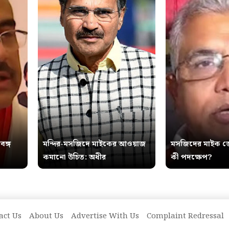
বঙ্গ
মন্দির-মসজিদে মাইকের আওয়াজ
মসজিদের মাইক জ
কমানো উচিত: অধীর
কী পদক্ষেপ?
act Us
About Us
Advertise With Us
Complaint Redressal