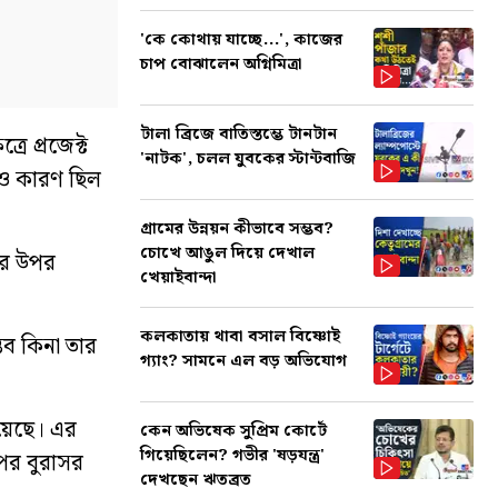
'কে কোথায় যাচ্ছে...', কাজের
চাপ বোঝালেন অগ্নিমিত্রা
টালা ব্রিজে বাতিস্তম্ভে টানটান
ে প্রজেক্ট
'নাটক', চলল যুবকের স্টান্টবাজি
ারও কারণ ছিল
গ্রামের উন্নয়ন কীভাবে সম্ভব?
চোখে আঙুল দিয়ে দেখাল
দীর উপর
খেয়াইবান্দা
কলকাতায় থাবা বসাল বিষ্ণোই
্ভব কিনা তার
গ্যাং? সামনে এল বড় অভিযোগ
য়েছে। এর
কেন অভিষেক সুপ্রিম কোর্টে
গিয়েছিলেন? গভীর 'ষড়যন্ত্র'
উপর বুরাসর
দেখছেন ঋতব্রত